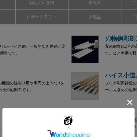
彫刻刀研ぎ機
木版画
ゴ
レザークラフト
新製品
刃物鋼彫刻
されるハイス鋼。一般的な刃物鋼と比
安来鋼青紙2号の
も簡単です。
す。ヒノキ柄で軽
ハイス小道
の極細の線彫り用や半円のようなRを
プロ木彫家待望の
形状の彫刻刀です。
ール大きめの彫刻
小細工のみ
イオリンなど楽器制作や木工作業に便
安来鋼白紙2号を
く、刃持ちも抜群です。
んだところを削る