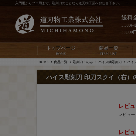
入門用からプロ用まで、彫刻刀のことなら道刃物工業へお任せ下さい。
送料
5,50
33,0
トップページ
商品一覧
HOME
ITEM LIST
HOME
商品一覧
彫刻刀・のみ
ハイス鋼彫刻刀
ハイ
ハイス彫刻刀 印刀スクイ（右）
レビュ
レビュー
レビュ