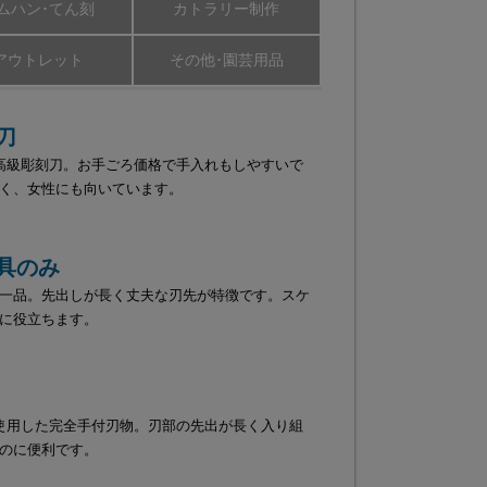
ムハン･てん刻
カトラリー制作
アウトレット
その他･園芸用品
刀
高級彫刻刀。お手ごろ価格で手入れもしやすいで
く、女性にも向いています。
具のみ
一品。先出しが長く丈夫な刃先が特徴です。スケ
に役立ちます。
使用した完全手付刃物。刃部の先出が長く入り組
のに便利です。