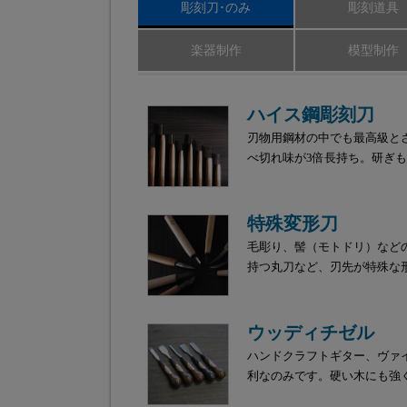
彫刻刀･のみ
彫刻道具
楽器制作
模型制作
ハイス鋼彫刻刀
刃物用鋼材の中でも最高級と
べ切れ味が3倍長持ち。研ぎ
特殊変形刀
毛彫り、髻（モトドリ）など
持つ丸刀など、刃先が特殊な
ウッディチゼル
ハンドクラフトギター、ヴァ
利なのみです。硬い木にも強