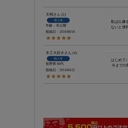
天明
2
購入者
私は仏像
非公開
ないと便
投稿日
2016/08/16
木工大好き
4
購入者
はじめて
長野県
60代
 今まで
投稿日
2014/04/22