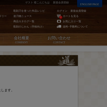
ゲスト 様こんにちは
新規会員登録
ENGLISH PAGE
彫刻刀を使った作品レシピ
ログイン
新規会員登録
ラリー
道刃物ニュース
カートを見る
0
商品カタログ一覧
お気に入り一覧
彫刻のじかん（学校向け）
送料･手数料について
会社概要
お問い合わせ
COMPANY
CONTACT
たします。