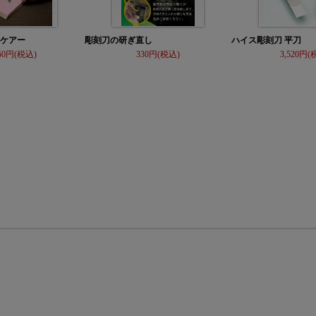
）ケアー
彫刻刀の研ぎ直し
ハイス彫刻刀 平刀
50
330
3,520