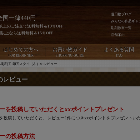
道刃物ブログ
全国一律440円
みんなの作品ギャ
0円以上のご注文で送料無料＆10％OFF！
彫刻教室一覧
00円以上なら送料無料＆15％OFF！
店舗案内
はじめての方へ
お買い物ガイド
よくある質問
FOR BEGINNER
SHOPPING GUIDE
FAQ
ス彫刻刀 印刀スクイ（右）のレビュー
のレビュー
ーを投稿していただくとxxポイントプレゼント
を投稿していただくと、レビュー1件につきxxポイントをプレゼントい
ーの投稿方法