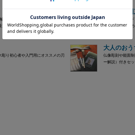
学童用彫刻
り輪がついているので玄能、木槌で叩
カラフルなハンド
最適です。
新たに木彫を始め
大人のおう
木彫り初心者や入門用にオススメの刃
仏像彫刻や能面制
ー解説）付きセッ