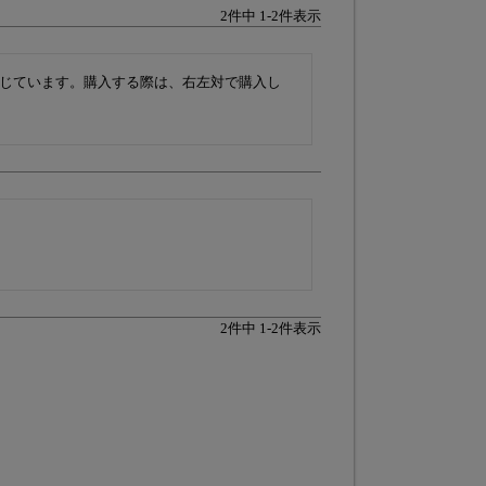
2
件中
1
-
2
件表示
じています。購入する際は、右左対で購入し
2
件中
1
-
2
件表示