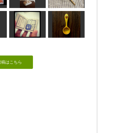
像
観世音菩薩
吉祥天像
ちゅうさん
ta-chann
毘沙門天
おたま
アラン
たくちゃん
総版画豆本「デンデ
猫
ンムシノカナシミ」
コーヒースプーン
投稿はこちら
サジ
wavers design