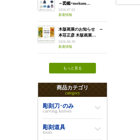
～図鑑×mokum…
2026.07.02
新着情報
木版画展のお知らせ ～
本荘正彦 木版画展…
2026.06.30
新着情報
もっと見る
商品カテゴリ
category
彫刻刀･のみ
carving knives
彫刻道具
tools