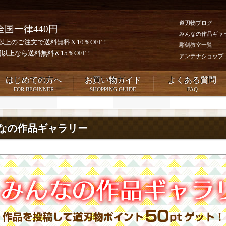
道刃物ブログ
全国一律440円
みんなの作品ギャ
0円以上のご注文で送料無料＆10％OFF！
彫刻教室一覧
00円以上なら送料無料＆15％OFF！
アンテナショップ
はじめての方へ
お買い物ガイド
よくある質問
FOR BEGINNER
SHOPPING GUIDE
FAQ
なの作品ギャラリー