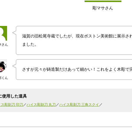
彫マサさん
滋賀の旧松尾寺蔵でしたが、現在ボストン美術館に展示さ
ました。
サさん
さすが元々が鋳造製だけあって細かい！これをよく木彫で
郎くん
に使用した道具
イス彫刻刀 印刀
ハイス彫刻刀 丸刀
ハイス彫刻刀 三角スクイ