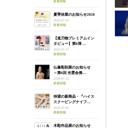
毘
新着情報
夏季休業のお知らせ2026
2026.07.21
新着情報
阿
天明
【道刃物プレミアムイン
タビュー】第6弾 …
2026.07.17
大船白
新着情報
仏像彫刻展のお知らせ
～第6回 光雲会佛…
2026.07.15
新着情報
待望の新商品・『ハイス
スクーピングナイフ…
2026.07.03
新着情報
木彫作品展のお知らせ