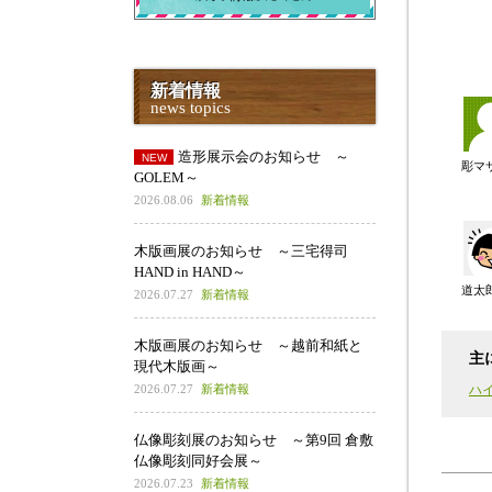
新着情報
news topics
造形展示会のお知らせ ～
彫マ
GOLEM～
2026.08.06
新着情報
木版画展のお知らせ ～三宅得司
HAND in HAND～
道太
2026.07.27
新着情報
木版画展のお知らせ ～越前和紙と
主
現代木版画～
2026.07.27
新着情報
ハ
仏像彫刻展のお知らせ ～第9回 倉敷
仏像彫刻同好会展～
2026.07.23
新着情報