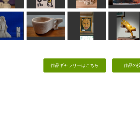
沙門天立像
飛ぶゆでたまご
大黒様
不空羂索観音
ろうけい
すずめようこ
ta-chann
rara
雲中供養菩薩像南
弥陀如来
年賀状「寅」8
20号
アカフジ
 阿弥陀如来
道刃物★所蔵参考作品
みっちゃん
ふーちゃん
衣観音上半身
像
ククサ風カップ
野干
階段を降りる
作品ギャラリーはこちら
作品の
ta-chann
ゆ‐ちゃん
内藤武宝
MINI