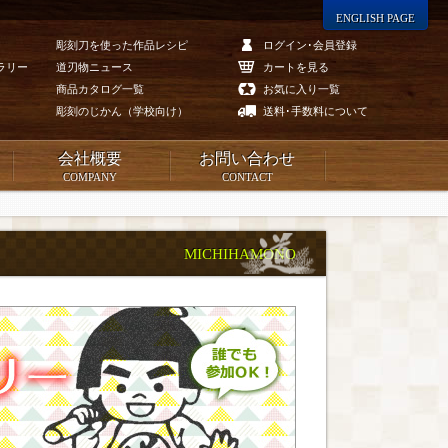
ENGLISH PAGE
彫刻刀を使った作品レシピ
ログイン･会員登録
ラリー
道刃物ニュース
カートを見る
商品カタログ一覧
お気に入り一覧
彫刻のじかん（学校向け）
送料･手数料について
会社概要
お問い合わせ
COMPANY
CONTACT
MICHIHAMONO