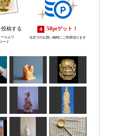
50
を投稿する
pt
ゲット！
ォームより
当店でのお買い物時にご利用頂けます
ロード
よう
酉
獅子口
合之内 麻呂
msuganuma