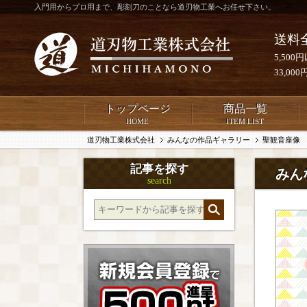
入門用からプロ用まで、彫刻刀のことなら道刃物工業へお任せ下さい。
送料
5,50
33,0
トップページ
商品一覧
HOME
ITEM LIST
道刃物工業株式会社
みんなの作品ギャラリー
聖観音座像
記事を探す
みん
search