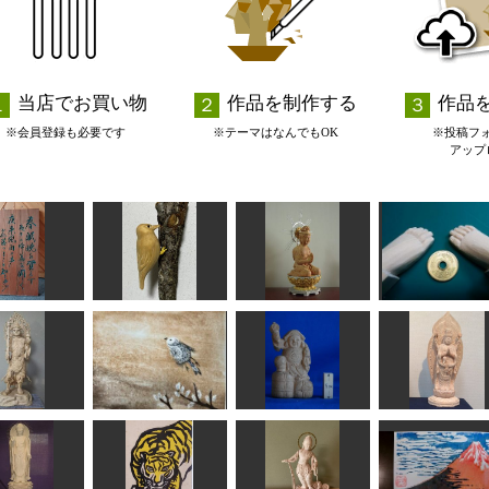
当店でお買い物
作品を制作する
作品
※会員登録も必要です
※テーマはなんでもOK
※投稿フ
アップ
ご縁があります
刻字
アカゲラ
勢至菩薩
一歩ずつ
香東
MINI
ちゅうさん
サイダー