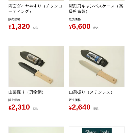
両面ダイヤやすり（チタンコ
彫刻刀キャンバスケース（高
ーティング）
級帆布製）
販売価格
販売価格
1,320
6,600
¥
¥
税込
税込
山菜掘り（刃物鋼）
山菜掘り（ステンレス）
販売価格
販売価格
2,310
2,640
¥
¥
税込
税込