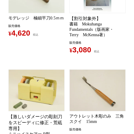
モデレッジ 極細平刀0.5ｍｍ
【割引対象外】
書籍 Mokuhanga
販売価格
Fundamentals（版画家・
4,620
¥
Terry McKenna著）
税込
販売価格
3,080
¥
税込
アウトレット木彫のみ 三角
【激しいダメージの彫刻刀
スクイ 15mm
をスピーディに修正・荒砥
専用】
販売価格