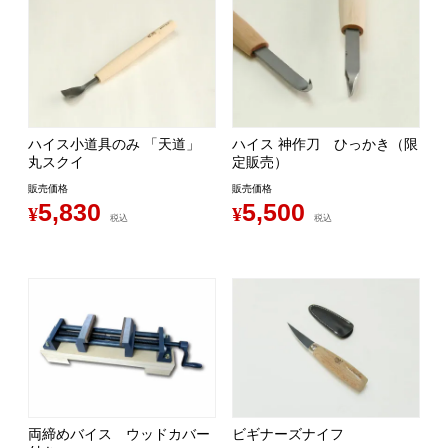
ハイス小道具のみ 「天道」
ハイス 神作刀 ひっかき（限
丸スクイ
定販売）
販売価格
販売価格
5,830
5,500
¥
¥
税込
税込
両締めバイス ウッドカバー
ビギナーズナイフ