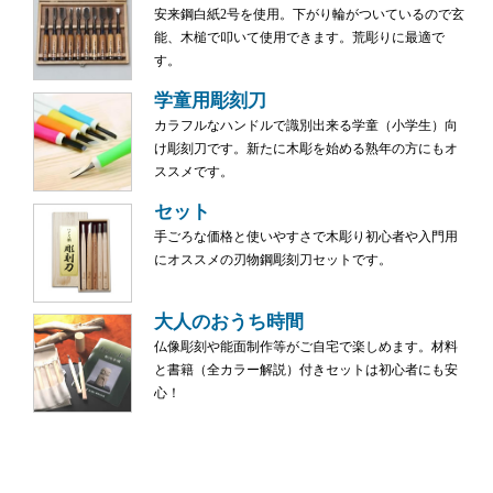
安来鋼白紙2号を使用。下がり輪がついているので玄
能、木槌で叩いて使用できます。荒彫りに最適で
す。
学童用彫刻刀
カラフルなハンドルで識別出来る学童（小学生）向
け彫刻刀です。新たに木彫を始める熟年の方にもオ
ススメです。
セット
手ごろな価格と使いやすさで木彫り初心者や入門用
にオススメの刃物鋼彫刻刀セットです。
大人のおうち時間
仏像彫刻や能面制作等がご自宅で楽しめます。材料
と書籍（全カラー解説）付きセットは初心者にも安
心！