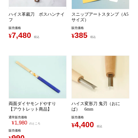
ハイス革裁刀 ボスハンナイ
スニップアートスタンプ（A5
フ
サイズ）
販売価格
販売価格
7,480
385
¥
¥
税込
税込
両面ダイヤモンドやすり
ハイス変形刀 鬼刃（おに
【アウトレット商品】
ば） 6mm
通常販売価格
販売価格
¥
1,980
4,400
¥
のところ
税込
販売価格
990