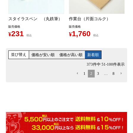
スタイラスペン （丸鉄筆）
作業台（片面コルク）
販売価格
販売価格
231
1,760
¥
¥
税込
税込
並び替え
価格が安い順
価格が高い順
新着順
373
件中
51
-
100
件表示
1
2
3
…
8