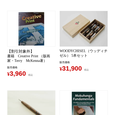
WOODYCHISEL（ウッディチ
【割引対象外】
ゼル） 5本セット
書籍 Creative Print （版画
家・Terry McKenna著）
販売価格
31,900
販売価格
¥
税込
3,960
¥
税込