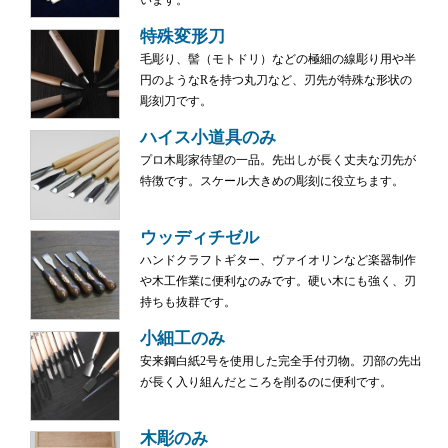
います。
特殊変形刀
毛彫り、髻（モトドリ）などの極細の線彫り用や半
円のようなRを持つ丸刀など、刃先が特殊な形状の
彫刻刀です。
ハイス小道具のみ
プロ木彫家待望の一品。先出しが長く丈夫な刃先が
特徴です。スケール大きめの彫刻に役立ちます。
ウッディチゼル
ハンドクラフトギター、ヴァイオリンなど楽器制作
や木工作業に便利なのみです。硬い木にも強く、刃
持ちも抜群です。
小細工のみ
安来鋼白紙2号を使用した完全手付刃物。刃部の先出
が長く入り組んだところを削るのに便利です。
木彫のみ