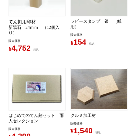
ラビースタンプ 銀 （紙
てん刻用印材
用）
新陽石 24ｍｍ （12個入
り）
販売価格
154
販売価格
¥
税込
4,752
¥
税込
はじめてのてん刻セット 雨
クルミ加工材
人セレクション
販売価格
1,540
販売価格
¥
税込
4,290