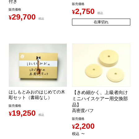
付き
販売価格
2,750
販売価格
¥
税込
29,700
¥
税込
在庫切れ
はしもとみおのはじめての木
【きめ細かく、上級者向け
彫セット（書籍なし）
ミニハイスケアー用交換部
品】
販売価格
高密度バフ
19,250
¥
税込
販売価格
2,200
¥
税込
〜