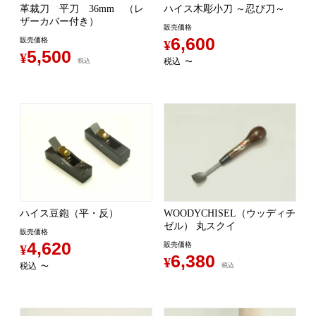
革裁刀 平刀 36mm （レ
ハイス木彫小刀 ～忍び刀～
ザーカバー付き）
販売価格
6,600
販売価格
¥
5,500
¥
税込
税込
〜
ハイス豆鉋（平・反）
WOODYCHISEL（ウッディチ
ゼル） 丸スクイ
販売価格
4,620
販売価格
¥
6,380
¥
税込
〜
税込