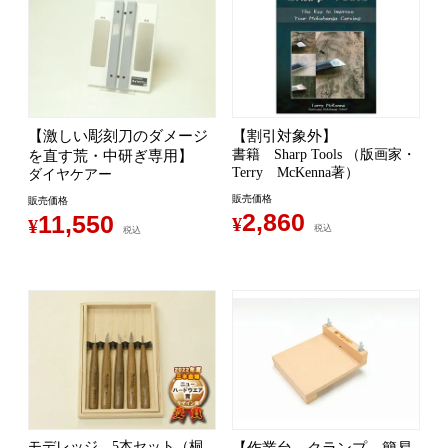
【激しい彫刻刀のダメージ
【割引対象外】
書籍 Sharp Tools （版画家・
を直す荒・中研ぎ専用】
Terry McKenna著）
ダイヤケアー
販売価格
販売価格
2,860
11,550
¥
¥
税込
税込
モデレッジ 5本セット（桐
【作業台、クランプ、簡易