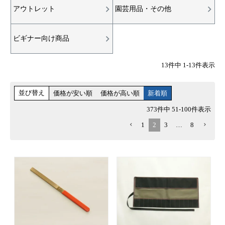
アウトレット
園芸用品・その他
ビギナー向け商品
13
件中
1
-
13
件表示
並び替え
価格が安い順
価格が高い順
新着順
373
件中
51
-
100
件表示
1
2
3
…
8