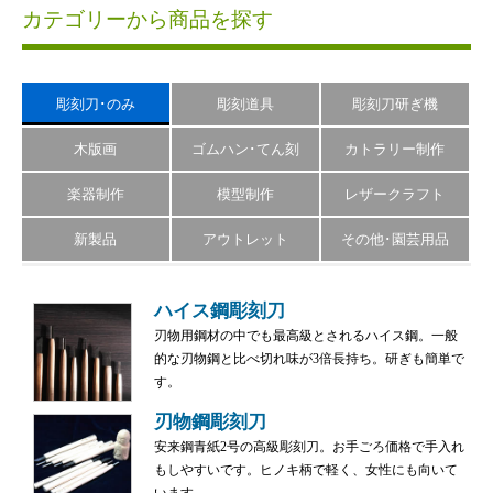
カテゴリーから商品を探す
彫刻刀･のみ
彫刻道具
彫刻刀研ぎ機
木版画
ゴムハン･てん刻
カトラリー制作
楽器制作
模型制作
レザークラフト
新製品
アウトレット
その他･園芸用品
ハイス鋼彫刻刀
刃物用鋼材の中でも最高級とされるハイス鋼。一般
的な刃物鋼と比べ切れ味が3倍長持ち。研ぎも簡単で
す。
刃物鋼彫刻刀
安来鋼青紙2号の高級彫刻刀。お手ごろ価格で手入れ
もしやすいです。ヒノキ柄で軽く、女性にも向いて