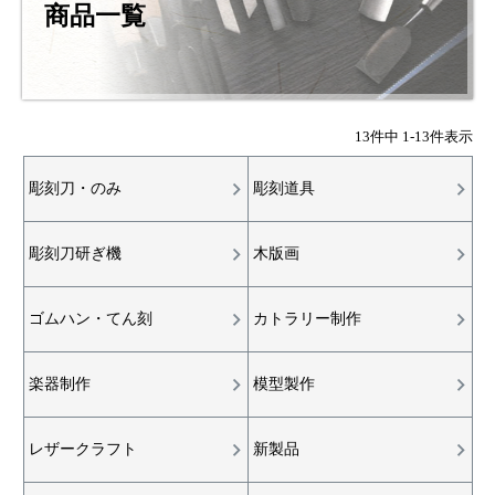
商品一覧
13
件中
1
-
13
件表示
彫刻刀・のみ
彫刻道具
彫刻刀研ぎ機
木版画
ゴムハン・てん刻
カトラリー制作
楽器制作
模型製作
レザークラフト
新製品