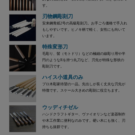
す。
刃物鋼彫刻刀
安来鋼青紙2号の高級彫刻刀。お手ごろ価格で手入れ
もしやすいです。ヒノキ柄で軽く、女性にも向いて
います。
特殊変形刀
毛彫り、髻（モトドリ）などの極細の線彫り用や半
円のようなRを持つ丸刀など、刃先が特殊な形状の
彫刻刀です。
ハイス小道具のみ
プロ木彫家待望の一品。先出しが長く丈夫な刃先が
特徴です。スケール大きめの彫刻に役立ちます。
ウッディチゼル
ハンドクラフトギター、ヴァイオリンなど楽器制作
や木工作業に便利なのみです。硬い木にも強く、刃
持ちも抜群です。