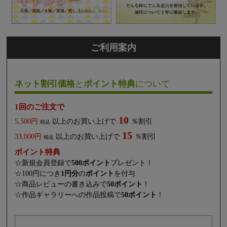
ご利用案内
ネット割引価格
と
ポイント特典
について
1回のご注文で
10
5,500円
以上のお買い上げで
％割引
税込
15
33,000円
以上のお買い上げで
％割引
税込
ポイント特典
☆新規会員登録で
500ポイント
プレゼント！
☆100円につき
1円分
の
ポイント
を付与
☆商品レビューの書き込みで
50ポイント
！
☆作品ギャラリーへの作品投稿で
50ポイント
！