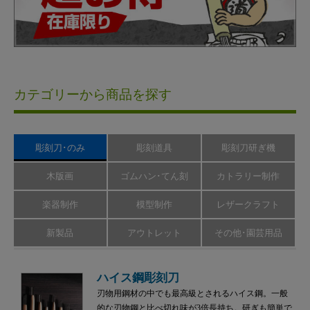
カテゴリーから商品を探す
彫刻刀･のみ
彫刻道具
彫刻刀研ぎ機
木版画
ゴムハン･てん刻
カトラリー制作
楽器制作
模型制作
レザークラフト
新製品
アウトレット
その他･園芸用品
ハイス鋼彫刻刀
刃物用鋼材の中でも最高級とされるハイス鋼。一般
的な刃物鋼と比べ切れ味が3倍長持ち。研ぎも簡単で