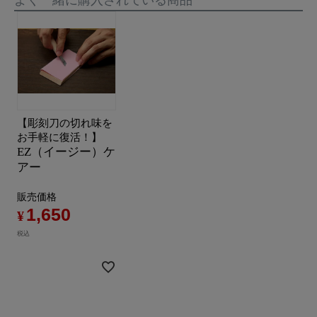
【彫刻刀の切れ味を
お手軽に復活！】
EZ（イージー）ケ
アー
販売価格
1,650
¥
税込