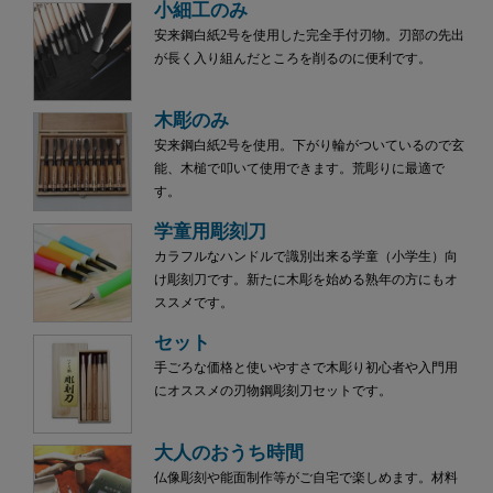
小細工のみ
安来鋼白紙2号を使用した完全手付刃物。刃部の先出
が長く入り組んだところを削るのに便利です。
木彫のみ
安来鋼白紙2号を使用。下がり輪がついているので玄
能、木槌で叩いて使用できます。荒彫りに最適で
す。
学童用彫刻刀
カラフルなハンドルで識別出来る学童（小学生）向
け彫刻刀です。新たに木彫を始める熟年の方にもオ
ススメです。
セット
手ごろな価格と使いやすさで木彫り初心者や入門用
にオススメの刃物鋼彫刻刀セットです。
大人のおうち時間
仏像彫刻や能面制作等がご自宅で楽しめます。材料