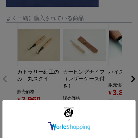
よく一緒に購入されている商品
カトラリー細工の
カービングナイフ
ハイス彫刻刀
み 丸スクイ
（レザーケース付
き）
販売価格
3,850
販売価格
¥
3,960
販売価格
¥
税込
5,500
¥
税込
税込