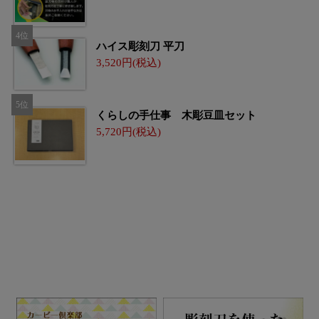
ハイス彫刻刀 平刀
3,520
くらしの手仕事 木彫豆皿セット
5,720