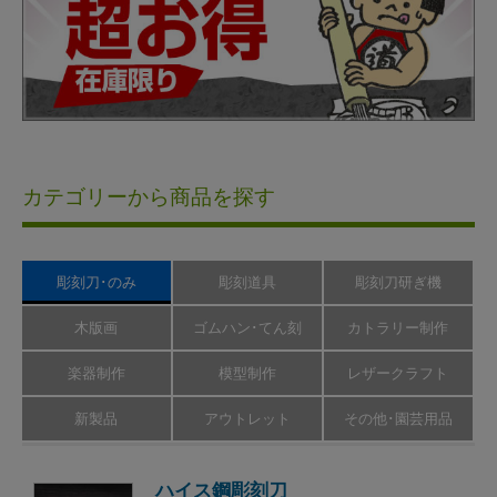
カテゴリーから商品を探す
彫刻刀･のみ
彫刻道具
彫刻刀研ぎ機
木版画
ゴムハン･てん刻
カトラリー制作
楽器制作
模型制作
レザークラフト
新製品
アウトレット
その他･園芸用品
ハイス鋼彫刻刀