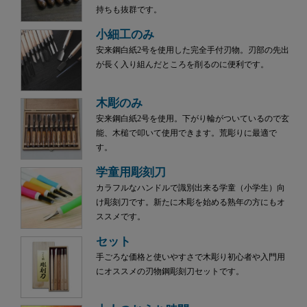
持ちも抜群です。
小細工のみ
安来鋼白紙2号を使用した完全手付刃物。刃部の先出
が長く入り組んだところを削るのに便利です。
木彫のみ
安来鋼白紙2号を使用。下がり輪がついているので玄
能、木槌で叩いて使用できます。荒彫りに最適で
す。
学童用彫刻刀
カラフルなハンドルで識別出来る学童（小学生）向
け彫刻刀です。新たに木彫を始める熟年の方にもオ
ススメです。
セット
手ごろな価格と使いやすさで木彫り初心者や入門用
にオススメの刃物鋼彫刻刀セットです。