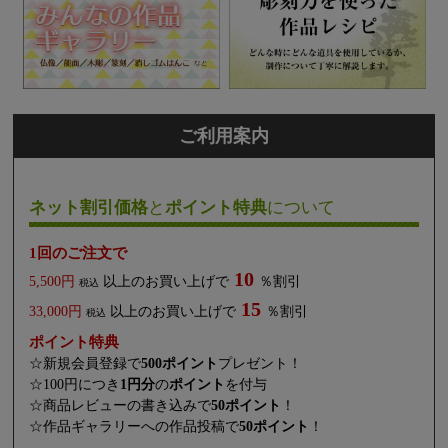
ご利用案内
ネット割引価格
と
ポイント特典
について
1回のご注文で
10
5,500円
以上のお買い上げで
％割引
税込
15
33,000円
以上のお買い上げで
％割引
税込
ポイント特典
☆新規会員登録で
500ポイント
プレゼント！
☆100円につき
1円分
の
ポイント
を付与
☆商品レビューの書き込みで
50ポイント
！
☆作品ギャラリーへの作品投稿で
50ポイント
！