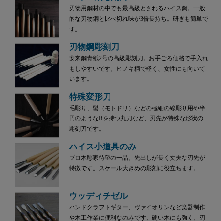
刃物用鋼材の中でも最高級とされるハイス鋼。一般
的な刃物鋼と比べ切れ味が3倍長持ち。研ぎも簡単で
す。
刃物鋼彫刻刀
安来鋼青紙2号の高級彫刻刀。お手ごろ価格で手入れ
もしやすいです。ヒノキ柄で軽く、女性にも向いて
います。
特殊変形刀
毛彫り、髻（モトドリ）などの極細の線彫り用や半
円のようなRを持つ丸刀など、刃先が特殊な形状の
彫刻刀です。
ハイス小道具のみ
プロ木彫家待望の一品。先出しが長く丈夫な刃先が
特徴です。スケール大きめの彫刻に役立ちます。
ウッディチゼル
ハンドクラフトギター、ヴァイオリンなど楽器制作
や木工作業に便利なのみです。硬い木にも強く、刃