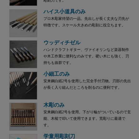
彫刻刀です。
ハイス小道具のみ
プロ木彫家待望の一品。先出しが長く丈夫な刃先が
特徴です。スケール大きめの彫刻に役立ちます。
ウッディチゼル
ハンドクラフトギター、ヴァイオリンなど楽器制作
や木工作業に便利なのみです。硬い木にも強く、刃
持ちも抜群です。
小細工のみ
安来鋼白紙2号を使用した完全手付刃物。刃部の先出
が長く入り組んだところを削るのに便利です。
木彫のみ
安来鋼白紙2号を使用。下がり輪がついているので玄
能、木槌で叩いて使用できます。荒彫りに最適で
す。
学童用彫刻刀