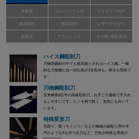
木版画
ゴムハン･てん刻
カトラリー制作
楽器制作
模型制作
レザークラフト
新製品
アウトレット
その他･園芸用品
ハイス鋼彫刻刀
刃物用鋼材の中でも最高級とされるハイス鋼。一般
的な刃物鋼と比べ切れ味が3倍長持ち。研ぎも簡単で
す。
刃物鋼彫刻刀
安来鋼青紙2号の高級彫刻刀。お手ごろ価格で手入れ
もしやすいです。ヒノキ柄で軽く、女性にも向いて
います。
特殊変形刀
毛彫り、髻（モトドリ）などの極細の線彫り用や半
円のようなRを持つ丸刀など、刃先が特殊な形状の