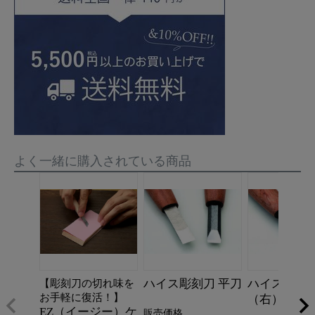
よく一緒に購入されている商品
ハイス彫刻刀 平刀
ハイス彫刻刀
【彫刻刀の切れ味を
お手軽に復活！】
（右）
EZ（イージー）ケ
販売価格