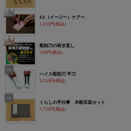
EZ（イージー）ケアー
1,650
彫刻刀の研ぎ直し
330
ハイス彫刻刀 平刀
3,520
くらしの手仕事 木彫豆皿セット
5,720