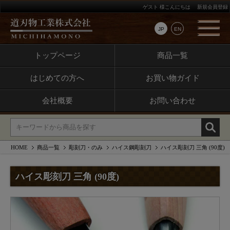
ゲスト 様こんにちは
新規会員登録
JP
EN
トップページ
商品一覧
はじめての方へ
お買い物ガイド
会社概要
お問い合わせ
HOME
商品一覧
彫刻刀・のみ
ハイス鋼彫刻刀
ハイス彫刻刀 三角 (90度)
ハイス彫刻刀 三角 (90度)