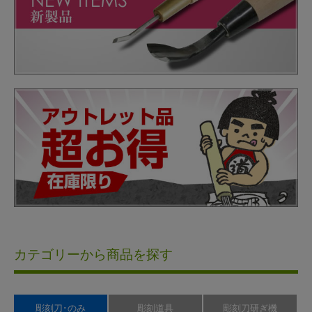
カテゴリーから商品を探す
彫刻刀･のみ
彫刻道具
彫刻刀研ぎ機