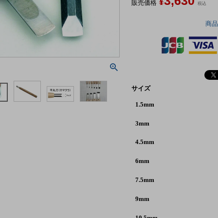
3,630
¥
販売価格
税込
商
サイズ
1.5mm
3mm
4.5mm
6mm
7.5mm
9mm
10.5mm