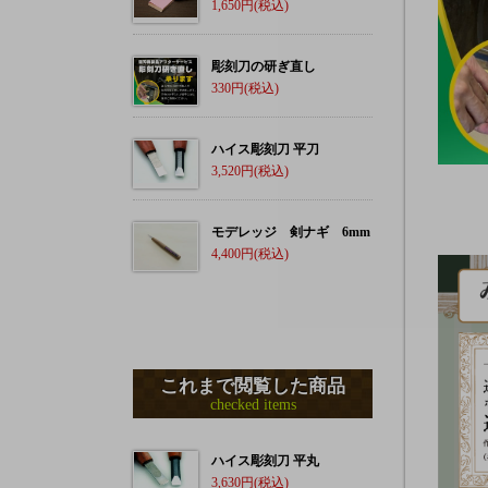
1,650
彫刻刀の研ぎ直し
330
ハイス彫刻刀 平刀
3,520
モデレッジ 剣ナギ 6mm
4,400
これまで閲覧した商品
checked items
ハイス彫刻刀 平丸
3,630