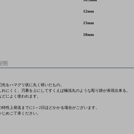
12mm
15mm
18mm
説明
刃先をハマグリ状に丸く研いだもの。
しれにくく、刃裏を上にしてすくえば極浅丸のような彫り跡が表現出来る。
などによく使われます。
の特性上発送までに1～2日ほどかかる場合がございます。
じめご了承ください。