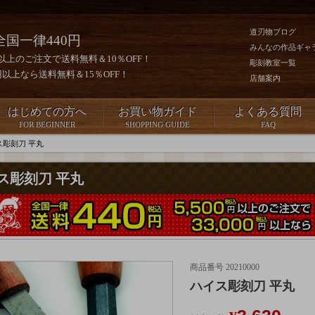
道刃物ブログ
全国一律440円
みんなの作品ギャ
0円以上のご注文で送料無料＆10％OFF！
彫刻教室一覧
00円以上なら送料無料＆15％OFF！
店舗案内
はじめての方へ
お買い物ガイド
よくある質問
FOR BEGINNER
SHOPPING GUIDE
FAQ
ス彫刻刀 平丸
ス彫刻刀 平丸
商品番号
20210000
ハイス彫刻刀 平丸