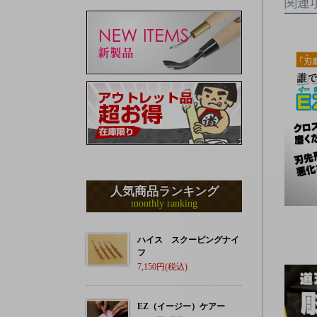
関連
人気商品ランキング
monthly ranking
ハイス スクーピングナイ
フ
7,150
EZ（イージー）ケアー