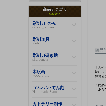
商品カテゴリ
category
彫刻刀･のみ
carving knives
彫刻道具
tools
商品
彫刻刀研ぎ機
sharpeners
平刀の
木版画
脇がむ
wood print
鎌倉彫
※商品
ゴムハン･てん刻
あらか
Handmade Stamp
カトラリー制作