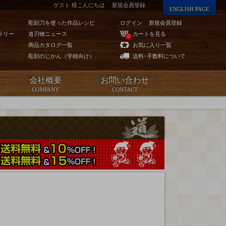
ゲスト 様こんにちは
新規会員登録
ENGLISH PAGE
彫刻刀を使った作品レシピ
ログイン
新規会員登録
ラリー
道刃物ニュース
カートを見る
0
商品カタログ一覧
お気に入り一覧
彫刻のじかん（学校向け）
送料･手数料について
会社概要
お問い合わせ
COMPANY
CONTACT