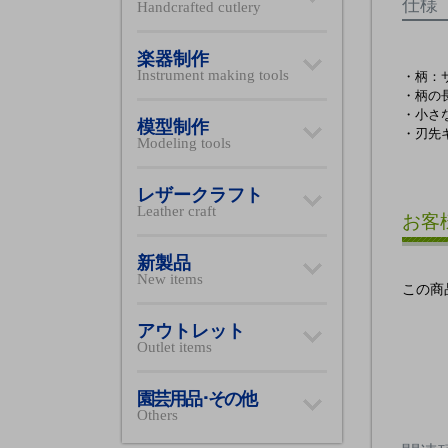
仕様
Handcrafted cutlery
楽器制作
Instrument making tools
・柄：
・柄の長
・小さ
模型制作
・刃先
Modeling tools
レザークラフト
Leather craft
お客
新製品
New items
この商
アウトレット
Outlet items
園芸用品･その他
Others