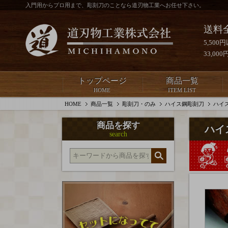
入門用からプロ用まで、彫刻刀のことなら道刃物工業へお任せ下さい。
送料
5,50
33,0
トップページ
商品一覧
HOME
ITEM LIST
HOME
商品一覧
彫刻刀・のみ
ハイス鋼彫刻刀
ハイ
商品を探す
ハイ
search