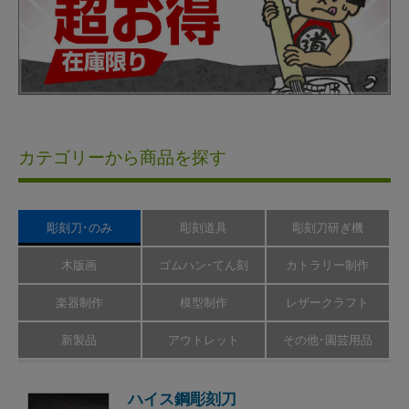
カテゴリーから商品を探す
彫刻刀･のみ
彫刻道具
彫刻刀研ぎ機
木版画
ゴムハン･てん刻
カトラリー制作
楽器制作
模型制作
レザークラフト
新製品
アウトレット
その他･園芸用品
ハイス鋼彫刻刀