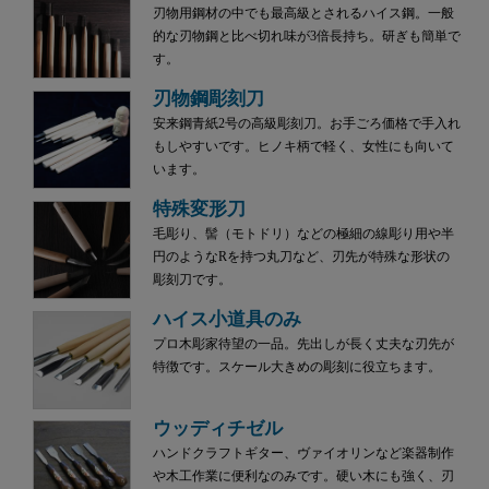
刃物用鋼材の中でも最高級とされるハイス鋼。一般
的な刃物鋼と比べ切れ味が3倍長持ち。研ぎも簡単で
す。
刃物鋼彫刻刀
安来鋼青紙2号の高級彫刻刀。お手ごろ価格で手入れ
もしやすいです。ヒノキ柄で軽く、女性にも向いて
います。
特殊変形刀
毛彫り、髻（モトドリ）などの極細の線彫り用や半
円のようなRを持つ丸刀など、刃先が特殊な形状の
彫刻刀です。
ハイス小道具のみ
プロ木彫家待望の一品。先出しが長く丈夫な刃先が
特徴です。スケール大きめの彫刻に役立ちます。
ウッディチゼル
ハンドクラフトギター、ヴァイオリンなど楽器制作
や木工作業に便利なのみです。硬い木にも強く、刃