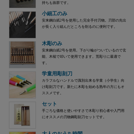
持ちも抜群です。
小細工のみ
安来鋼白紙2号を使用した完全手付刃物。刃部の先出
が長く入り組んだところを削るのに便利です。
木彫のみ
安来鋼白紙2号を使用。下がり輪がついているので玄
能、木槌で叩いて使用できます。荒彫りに最適で
す。
学童用彫刻刀
カラフルなハンドルで識別出来る学童（小学生）向
け彫刻刀です。新たに木彫を始める熟年の方にもオ
ススメです。
セット
手ごろな価格と使いやすさで木彫り初心者や入門用
にオススメの刃物鋼彫刻刀セットです。
大人のおうち時間