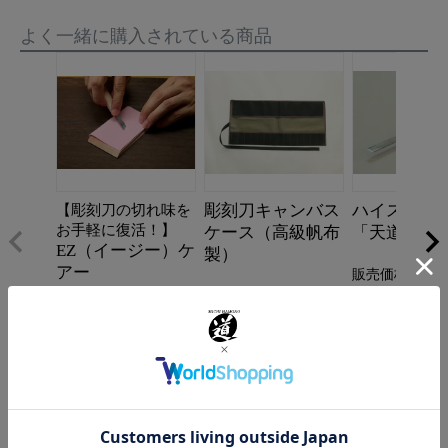
よく一緒に購入されている商品
彫刻刀キャンバス
ハイス小道
【彫刻刀の切れ味を
お手軽に復活！】
ケース（高級帆布
「天道」 平
EZ（イージー）ケ
製）
アー
販売価格
5,280
販売価格
¥
6,600
販売価格
¥
1,650
¥
税込
税込