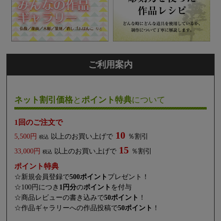
ご利用案内
ネット割引価格
と
ポイント特典
について
1回のご注文で
10
5,500円
以上のお買い上げで
％割引
税込
15
33,000円
以上のお買い上げで
％割引
税込
ポイント特典
☆新規会員登録で
500ポイント
プレゼント！
☆100円につき
1円分
の
ポイント
を付与
☆商品レビューの書き込みで
50ポイント
！
☆作品ギャラリーへの作品投稿で
50ポイント
！