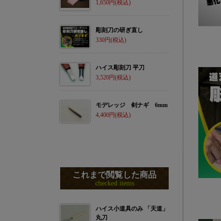
1,650
彫刻刀の研ぎ直し
330
ハイス彫刻刀 平刀
3,520
モデレッジ 剣ナギ 6mm
4,400
これまで閲覧した商品
checked items
ハイス小道具のみ 「天道」
丸刀