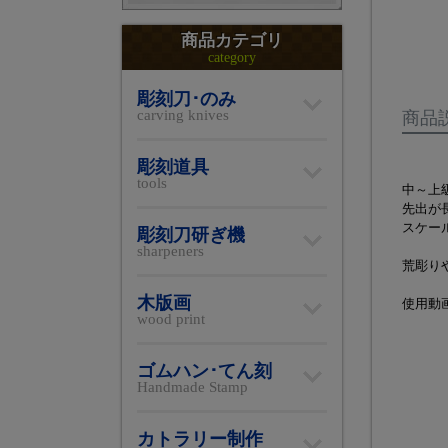
商品カテゴリ
category
彫刻刀･のみ
carving knives
商品
彫刻道具
tools
中～上
先出が
スケー
彫刻刀研ぎ機
sharpeners
荒彫り
木版画
使用動
wood print
ゴムハン･てん刻
Handmade Stamp
カトラリー制作