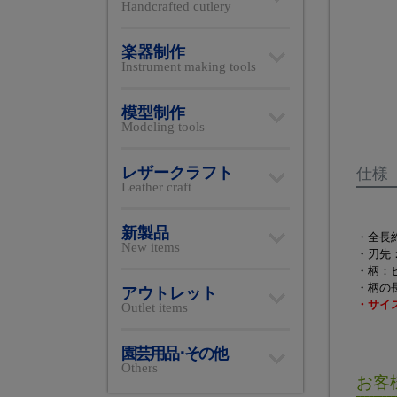
Handcrafted cutlery
楽器制作
Instrument making tools
模型制作
Modeling tools
レザークラフト
仕様
Leather craft
新製品
・全長約
New items
・刃先
・柄：
・柄の
アウトレット
・サイ
Outlet items
園芸用品･その他
Others
お客