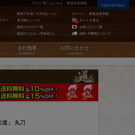
ゲスト 様こんにちは
新規会員登録
ENGLISH PAGE
彫刻刀を使った作品レシピ
ログイン
新規会員登録
ラリー
道刃物ニュース
カートを見る
0
商品カタログ一覧
お気に入り一覧
彫刻のじかん（学校向け）
送料･手数料について
会社概要
お問い合わせ
COMPANY
CONTACT
天道」 丸刀