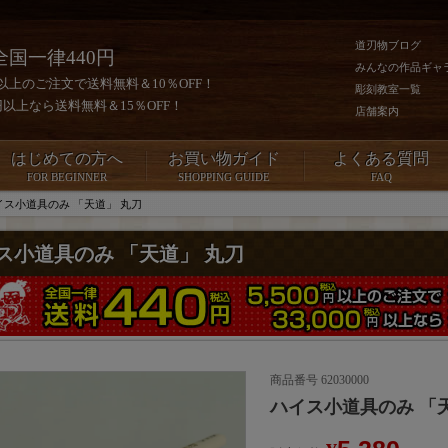
道刃物ブログ
全国一律440円
みんなの作品ギャ
0円以上のご注文で送料無料＆10％OFF！
彫刻教室一覧
00円以上なら送料無料＆15％OFF！
店舗案内
はじめての方へ
お買い物ガイド
よくある質問
FOR BEGINNER
SHOPPING GUIDE
FAQ
イス小道具のみ 「天道」 丸刀
ス小道具のみ 「天道」 丸刀
商品番号
62030000
ハイス小道具のみ 「