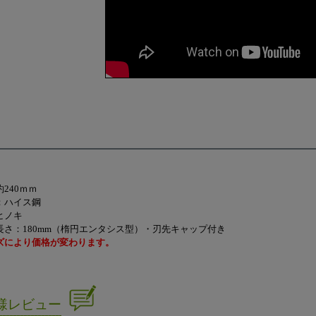
240ｍｍ
：ハイス鋼
ヒノキ
長さ：180mm（楕円エンタシス型）・刃先キャップ付き
ズにより価格が変わります。
様レビュー