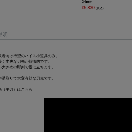
24mm
5,830
¥
税込
説明
級者向け待望のハイス小道具のみ。
長く丈夫な刃先が特徴的です。
ル大きめの彫刻で役に立ちます。
や溝彫りで大変有効な刃先です。
画（平刀）はこちら