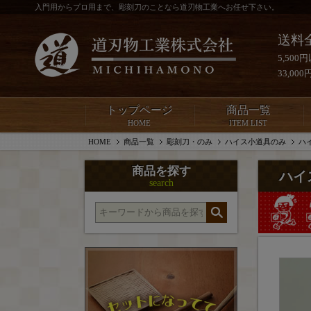
入門用からプロ用まで、彫刻刀のことなら道刃物工業へお任せ下さい。
送料
5,50
33,0
トップページ
商品一覧
HOME
ITEM LIST
HOME
商品一覧
彫刻刀・のみ
ハイス小道具のみ
ハ
商品を探す
ハイ
search