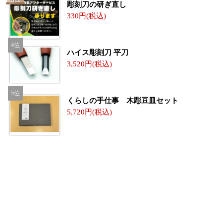
彫刻刀の研ぎ直し
330
ハイス彫刻刀 平刀
3,520
くらしの手仕事 木彫豆皿セット
5,720