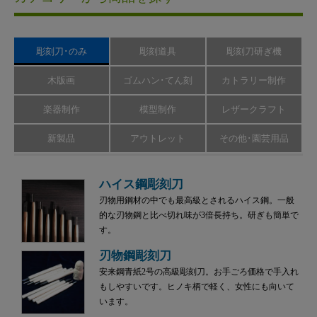
彫刻刀･のみ
彫刻道具
彫刻刀研ぎ機
木版画
ゴムハン･てん刻
カトラリー制作
楽器制作
模型制作
レザークラフト
新製品
アウトレット
その他･園芸用品
ハイス鋼彫刻刀
刃物用鋼材の中でも最高級とされるハイス鋼。一般
的な刃物鋼と比べ切れ味が3倍長持ち。研ぎも簡単で
す。
刃物鋼彫刻刀
安来鋼青紙2号の高級彫刻刀。お手ごろ価格で手入れ
もしやすいです。ヒノキ柄で軽く、女性にも向いて
います。