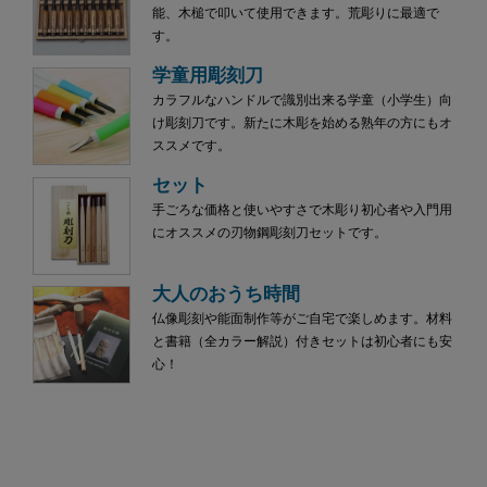
能、木槌で叩いて使用できます。荒彫りに最適で
す。
学童用彫刻刀
カラフルなハンドルで識別出来る学童（小学生）向
け彫刻刀です。新たに木彫を始める熟年の方にもオ
ススメです。
セット
手ごろな価格と使いやすさで木彫り初心者や入門用
にオススメの刃物鋼彫刻刀セットです。
大人のおうち時間
仏像彫刻や能面制作等がご自宅で楽しめます。材料
と書籍（全カラー解説）付きセットは初心者にも安
心！