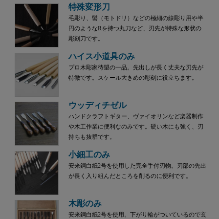
特殊変形刀
毛彫り、髻（モトドリ）などの極細の線彫り用や半
円のようなRを持つ丸刀など、刃先が特殊な形状の
彫刻刀です。
ハイス小道具のみ
プロ木彫家待望の一品。先出しが長く丈夫な刃先が
特徴です。スケール大きめの彫刻に役立ちます。
ウッディチゼル
ハンドクラフトギター、ヴァイオリンなど楽器制作
や木工作業に便利なのみです。硬い木にも強く、刃
持ちも抜群です。
小細工のみ
安来鋼白紙2号を使用した完全手付刃物。刃部の先出
が長く入り組んだところを削るのに便利です。
木彫のみ
安来鋼白紙2号を使用。下がり輪がついているので玄