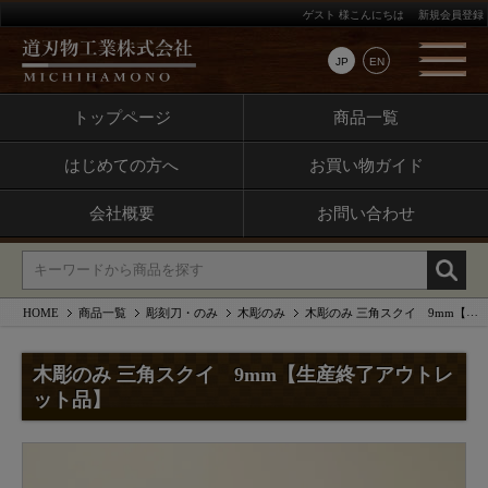
ゲスト 様こんにちは
新規会員登録
JP
EN
トップページ
商品一覧
はじめての方へ
お買い物ガイド
会社概要
お問い合わせ
HOME
商品一覧
彫刻刀・のみ
木彫のみ
木彫のみ 三角スクイ 9mm【生産終了アウトレット品】
木彫のみ 三角スクイ 9mm【生産終了アウトレ
ット品】