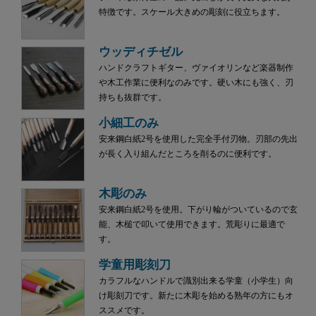
特徴です。スケール大きめの彫刻に役立ちます。
ウッディチゼル
ハンドクラフトギター、ヴァイオリンなど楽器制作
や木工作業に便利なのみです。硬い木にも強く、刃
持ちも抜群です。
小細工のみ
安来鋼白紙2号を使用した完全手付刃物。刃部の先出
が長く入り組んだところを削るのに便利です。
木彫のみ
安来鋼白紙2号を使用。下がり輪がついているので玄
能、木槌で叩いて使用できます。荒彫りに最適で
す。
学童用彫刻刀
カラフルなハンドルで識別出来る学童（小学生）向
け彫刻刀です。新たに木彫を始める熟年の方にもオ
ススメです。