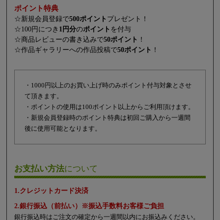
ポイント特典
☆新規会員登録で
500ポイント
プレゼント！
☆100円につき
1円分
の
ポイント
を付与
☆商品レビューの書き込みで
50ポイント
！
☆作品ギャラリーへの作品投稿で
50ポイント
！
・1000円以上のお買い上げ時のみポイント付与対象とさせ
て頂きます。
・ポイントの使用は100ポイント以上からご利用頂けます。
・新規会員登録時のポイント特典は初回ご購入から一週間
後に使用可能となります。
お支払い方法
について
1.クレジットカード決済
2.銀行振込（前払い）※振込手数料お客様ご負担
銀行振込時はご注文の確定から一週間以内にお振込みください。