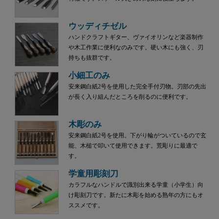
ウッディチゼル
ハンドクラフトギター、ヴァイオリンなど楽器制作
や木工作業に便利なのみです。硬い木にも強く、刃
持ちも抜群です。
小細工のみ
安来鋼白紙2号を使用した完全手付刃物。刃部の先出
が長く入り組んだところを削るのに便利です。
木彫のみ
安来鋼白紙2号を使用。下がり輪がついているので玄
能、木槌で叩いて使用できます。荒彫りに最適で
す。
学童用彫刻刀
カラフルなハンドルで識別出来る学童（小学生）向
け彫刻刀です。新たに木彫を始める熟年の方にもオ
ススメです。