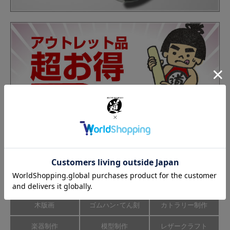
カテゴリーから商品を探す
彫刻刀･のみ
彫刻道具
彫刻刀研ぎ機
木版画
ゴムハン･てん刻
カトラリー制作
楽器制作
模型制作
レザークラフト