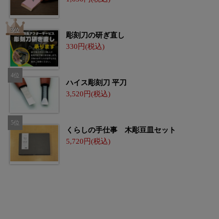
彫刻刀の研ぎ直し
330
ハイス彫刻刀 平刀
3,520
くらしの手仕事 木彫豆皿セット
5,720