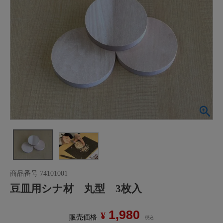
商品番号
74101001
豆皿用シナ材 丸型 3枚入
1,980
¥
販売価格
税込