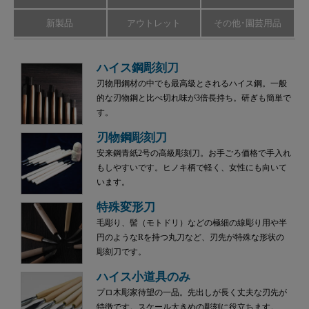
新製品
アウトレット
その他･園芸用品
ハイス鋼彫刻刀
刃物用鋼材の中でも最高級とされるハイス鋼。一般
的な刃物鋼と比べ切れ味が3倍長持ち。研ぎも簡単で
す。
刃物鋼彫刻刀
安来鋼青紙2号の高級彫刻刀。お手ごろ価格で手入れ
もしやすいです。ヒノキ柄で軽く、女性にも向いて
います。
特殊変形刀
毛彫り、髻（モトドリ）などの極細の線彫り用や半
円のようなRを持つ丸刀など、刃先が特殊な形状の
彫刻刀です。
ハイス小道具のみ
プロ木彫家待望の一品。先出しが長く丈夫な刃先が
特徴です。スケール大きめの彫刻に役立ちます。