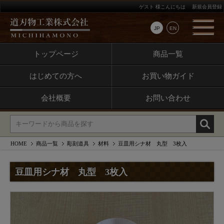
ゲスト 様こんにちは
新規会員登録
JP
EN
トップページ
商品一覧
はじめての方へ
お買い物ガイド
会社概要
お問い合わせ
HOME
商品一覧
彫刻道具
材料
豆皿用シナ材 丸型 3枚入
豆皿用シナ材 丸型 3枚入