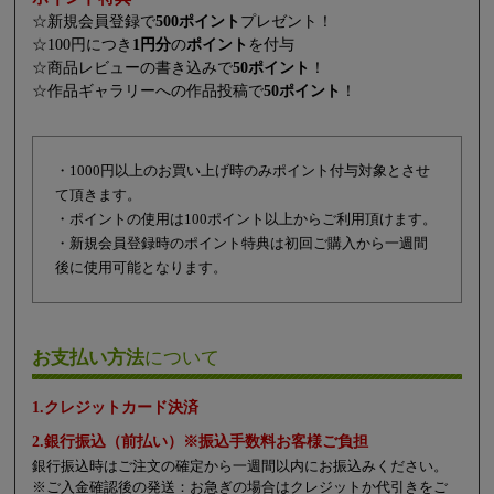
☆新規会員登録で
500ポイント
プレゼント！
☆100円につき
1円分
の
ポイント
を付与
☆商品レビューの書き込みで
50ポイント
！
☆作品ギャラリーへの作品投稿で
50ポイント
！
・1000円以上のお買い上げ時のみポイント付与対象とさせ
て頂きます。
・ポイントの使用は100ポイント以上からご利用頂けます。
・新規会員登録時のポイント特典は初回ご購入から一週間
後に使用可能となります。
お支払い方法
について
1.クレジットカード決済
2.銀行振込（前払い）※振込手数料お客様ご負担
銀行振込時はご注文の確定から一週間以内にお振込みください。
※ご入金確認後の発送：お急ぎの場合はクレジットか代引きをご