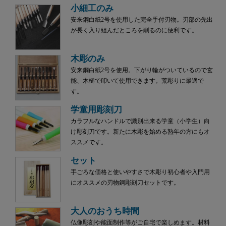
小細工のみ
安来鋼白紙2号を使用した完全手付刃物。刃部の先出
が長く入り組んだところを削るのに便利です。
木彫のみ
安来鋼白紙2号を使用。下がり輪がついているので玄
能、木槌で叩いて使用できます。荒彫りに最適で
す。
学童用彫刻刀
カラフルなハンドルで識別出来る学童（小学生）向
け彫刻刀です。新たに木彫を始める熟年の方にもオ
ススメです。
セット
手ごろな価格と使いやすさで木彫り初心者や入門用
にオススメの刃物鋼彫刻刀セットです。
大人のおうち時間
仏像彫刻や能面制作等がご自宅で楽しめます。材料