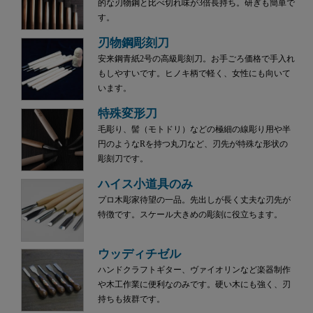
的な刃物鋼と比べ切れ味が3倍長持ち。研ぎも簡単で
す。
刃物鋼彫刻刀
安来鋼青紙2号の高級彫刻刀。お手ごろ価格で手入れ
もしやすいです。ヒノキ柄で軽く、女性にも向いて
います。
特殊変形刀
毛彫り、髻（モトドリ）などの極細の線彫り用や半
円のようなRを持つ丸刀など、刃先が特殊な形状の
彫刻刀です。
ハイス小道具のみ
プロ木彫家待望の一品。先出しが長く丈夫な刃先が
特徴です。スケール大きめの彫刻に役立ちます。
ウッディチゼル
ハンドクラフトギター、ヴァイオリンなど楽器制作
や木工作業に便利なのみです。硬い木にも強く、刃
持ちも抜群です。