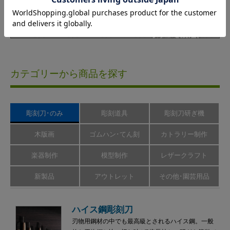
カテゴリーから商品を探す
彫刻刀･のみ
彫刻道具
彫刻刀研ぎ機
木版画
ゴムハン･てん刻
カトラリー制作
楽器制作
模型制作
レザークラフト
新製品
アウトレット
その他･園芸用品
ハイス鋼彫刻刀
刃物用鋼材の中でも最高級とされるハイス鋼。一般