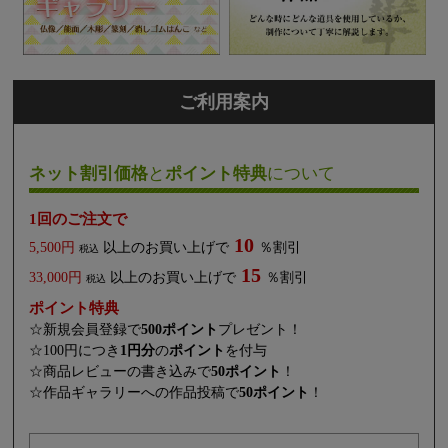
ご利用案内
ネット割引価格
と
ポイント特典
について
1回のご注文で
10
5,500円
以上のお買い上げで
％割引
税込
15
33,000円
以上のお買い上げで
％割引
税込
ポイント特典
☆新規会員登録で
500ポイント
プレゼント！
☆100円につき
1円分
の
ポイント
を付与
☆商品レビューの書き込みで
50ポイント
！
☆作品ギャラリーへの作品投稿で
50ポイント
！