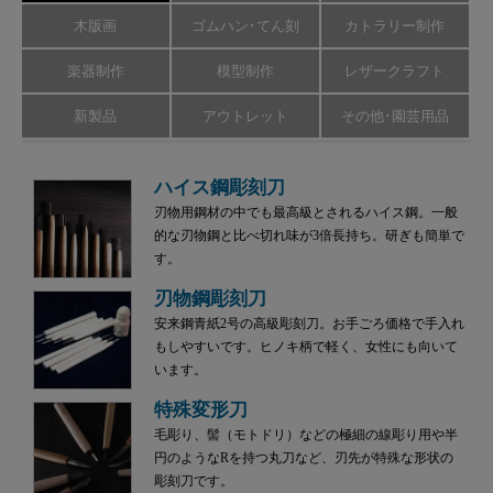
木版画
ゴムハン･てん刻
カトラリー制作
楽器制作
模型制作
レザークラフト
新製品
アウトレット
その他･園芸用品
ハイス鋼彫刻刀
刃物用鋼材の中でも最高級とされるハイス鋼。一般
的な刃物鋼と比べ切れ味が3倍長持ち。研ぎも簡単で
す。
刃物鋼彫刻刀
安来鋼青紙2号の高級彫刻刀。お手ごろ価格で手入れ
もしやすいです。ヒノキ柄で軽く、女性にも向いて
います。
特殊変形刀
毛彫り、髻（モトドリ）などの極細の線彫り用や半
円のようなRを持つ丸刀など、刃先が特殊な形状の
彫刻刀です。