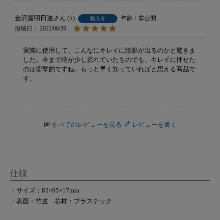
金沢屋明日迦
5
非公開
購入者
投稿日
2022/08/26
実際に使用して、こんなにキレイに陰影が出るのかと驚きま
した。今まで端が少し掠れていたものでも、キレイに押せた
のは衝撃的ですね。もっと早く知っていればと思える商品で
す。
すべてのレビューを見る
レビューを書く
仕様
・サイズ：85×95×17mm
・表面：竹皮 芯材：プラスチック