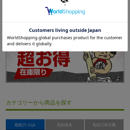
カテゴリーから商品を探す
彫刻刀･のみ
彫刻道具
彫刻刀研ぎ機