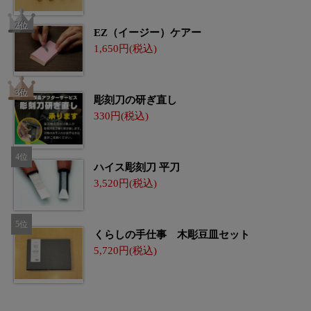
EZ（イージー）ケアー
1,650
彫刻刀の研ぎ直し
330
ハイス彫刻刀 平刀
3,520
くらしの手仕事 木彫豆皿セット
5,720