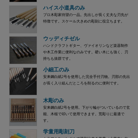
ハイス小道具のみ
プロ木彫家待望の一品。先出しが長く丈夫な刃先が
特徴です。スケール大きめの彫刻に役立ちます。
ウッディチゼル
ハンドクラフトギター、ヴァイオリンなど楽器制作
や木工作業に便利なのみです。硬い木にも強く、刃
持ちも抜群です。
小細工のみ
安来鋼白紙2号を使用した完全手付刃物。刃部の先出
が長く入り組んだところを削るのに便利です。
木彫のみ
安来鋼白紙2号を使用。下がり輪がついているので玄
能、木槌で叩いて使用できます。荒彫りに最適で
す。
学童用彫刻刀