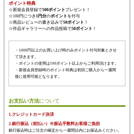
ポイント特典
☆新規会員登録で
500ポイント
プレゼント！
☆100円につき
1円分
の
ポイント
を付与
☆商品レビューの書き込みで
50ポイント
！
☆作品ギャラリーへの作品投稿で
50ポイント
！
・1000円以上のお買い上げ時のみポイント付与対象とさせ
て頂きます。
・ポイントの使用は100ポイント以上からご利用頂けます。
・新規会員登録時のポイント特典は初回ご購入から一週間
後に使用可能となります。
お支払い方法
について
1.クレジットカード決済
2.銀行振込（前払い）※振込手数料お客様ご負担
銀行振込時はご注文の確定から一週間以内にお振込みください。