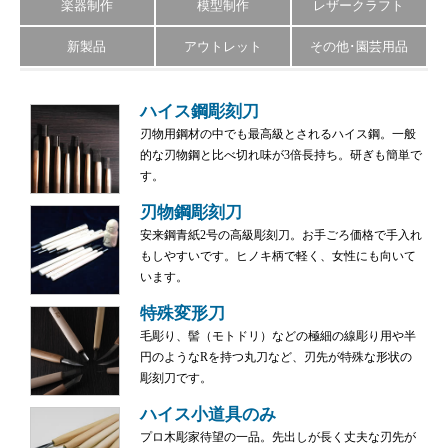
楽器制作
模型制作
レザークラフト
新製品
アウトレット
その他･園芸用品
ハイス鋼彫刻刀
刃物用鋼材の中でも最高級とされるハイス鋼。一般
的な刃物鋼と比べ切れ味が3倍長持ち。研ぎも簡単で
す。
刃物鋼彫刻刀
安来鋼青紙2号の高級彫刻刀。お手ごろ価格で手入れ
もしやすいです。ヒノキ柄で軽く、女性にも向いて
います。
特殊変形刀
毛彫り、髻（モトドリ）などの極細の線彫り用や半
円のようなRを持つ丸刀など、刃先が特殊な形状の
彫刻刀です。
ハイス小道具のみ
プロ木彫家待望の一品。先出しが長く丈夫な刃先が