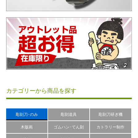
カテゴリーから商品を探す
彫刻刀･のみ
彫刻道具
彫刻刀研ぎ機
木版画
ゴムハン･てん刻
カトラリー制作