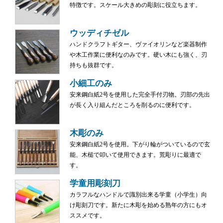
特徴です。スケール大きめの彫刻に役立ちます。
ウッディチゼル
ハンドクラフトギター、ヴァイオリンなど楽器制作
や木工作業に便利なのみです。硬い木にも強く、刃
持ちも抜群です。
小細工のみ
安来鋼白紙2号を使用した完全手付刃物。刃部の先出
が長く入り組んだところを削るのに便利です。
木彫のみ
安来鋼白紙2号を使用。下がり輪がついているので玄
能、木槌で叩いて使用できます。荒彫りに最適で
す。
学童用彫刻刀
カラフルなハンドルで識別出来る学童（小学生）向
け彫刻刀です。新たに木彫を始める熟年の方にもオ
ススメです。