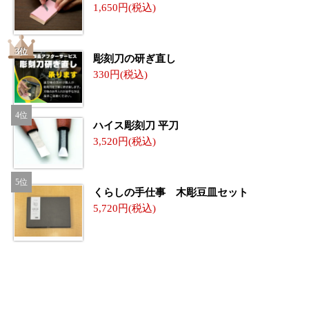
1,650
彫刻刀の研ぎ直し
330
ハイス彫刻刀 平刀
3,520
くらしの手仕事 木彫豆皿セット
5,720