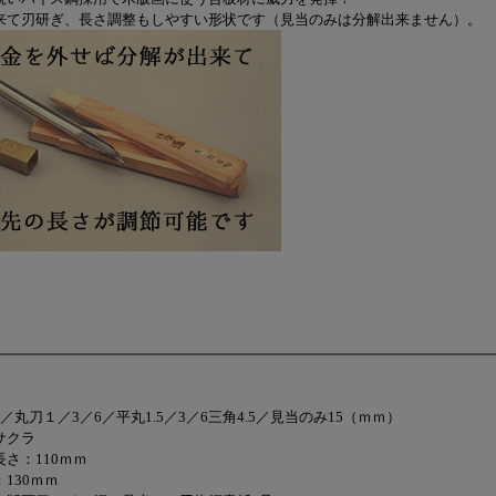
来て刃研ぎ、長さ調整もしやすい形状です（見当のみは分解出来ません）。
／丸刀１／3／6／平丸1.5／3／6三角4.5／見当のみ15（ｍｍ）
サクラ
さ：110ｍｍ
130ｍｍ