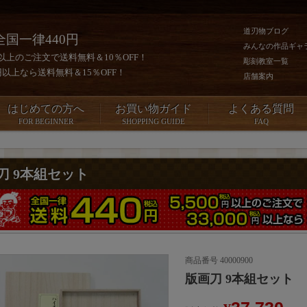
道刃物ブログ
全国一律440円
みんなの作品ギャ
0円以上のご注文で送料無料＆10％OFF！
彫刻教室一覧
00円以上なら送料無料＆15％OFF！
店舗案内
はじめての方へ
お買い物ガイド
よくある質問
FOR BEGINNER
SHOPPING GUIDE
FAQ
刀 9本組セット
商品番号
40000900
版画刀 9本組セット