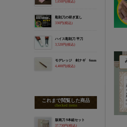
1,650
彫刻刀の研ぎ直し
330
ハイス彫刻刀 平刀
3,520
モデレッジ 剣ナギ 6mm
4,400
これまで閲覧した商品
checked items
版画刀 9本組セット
37,730