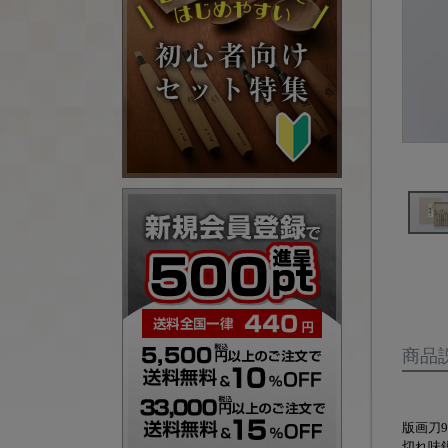
商品
版画刀
切れ味