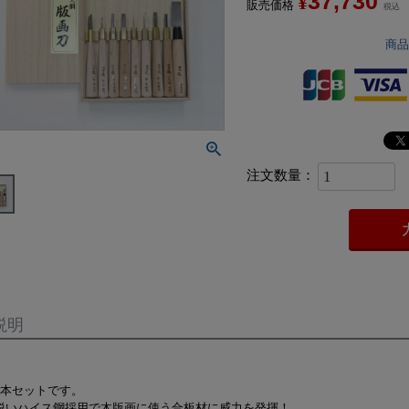
37,730
¥
販売価格
税込
商
説明
9本セットです。
鋭いハイス鋼採用で木版画に使う合板材に威力を発揮！