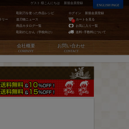
ゲスト 様こんにちは
新規会員登録
ENGLISH PAGE
彫刻刀を使った作品レシピ
ログイン
新規会員登録
ラリー
道刃物ニュース
カートを見る
0
商品カタログ一覧
お気に入り一覧
彫刻のじかん（学校向け）
送料･手数料について
会社概要
お問い合わせ
COMPANY
CONTACT