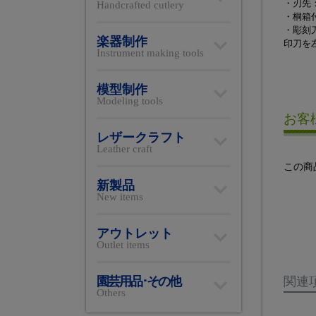
・刃先
Handcrafted cutlery
・桐箱
・彫刻
楽器制作
印刀を
Instrument making tools
模型制作
Modeling tools
お客
レザークラフト
Leather craft
この商
新製品
New items
アウトレット
Outlet items
関連
園芸用品･その他
Others