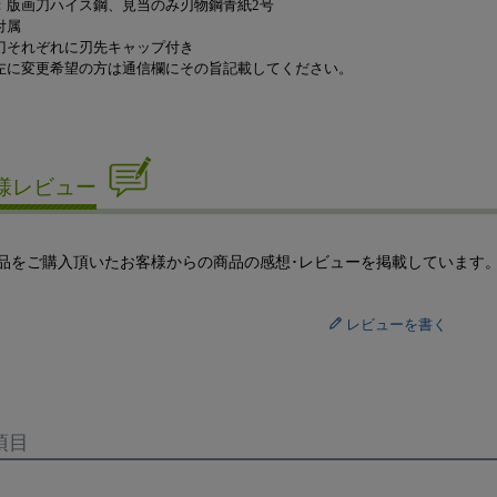
：版画刀ハイス鋼、見当のみ刃物鋼青紙2号
付属
刀それぞれに刃先キャップ付き
左に変更希望の方は通信欄にその旨記載してください。
様レビュー
品をご購入頂いたお客様からの商品の感想･レビューを掲載しています
レビューを書く
項目