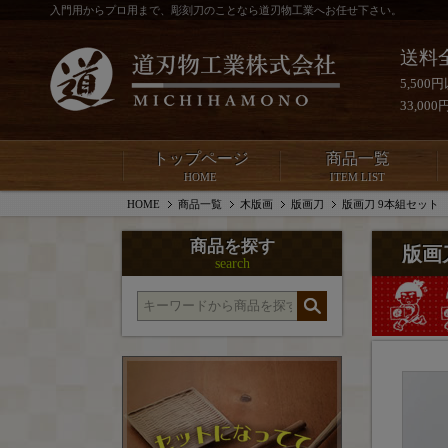
入門用からプロ用まで、彫刻刀のことなら道刃物工業へお任せ下さい。
送料
5,50
33,0
トップページ
商品一覧
HOME
ITEM LIST
HOME
商品一覧
木版画
版画刀
版画刀 9本組セット
商品を探す
版画
search