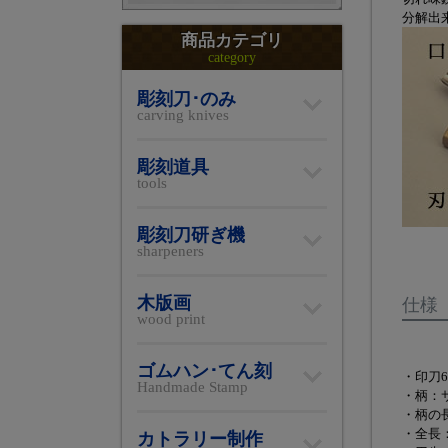
分解出
商品カテゴリ
category
彫刻刀･のみ
carving knives
彫刻道具
tools
彫刻刀研ぎ機
sharpeners
木版画
仕様
wood print
ゴムハン･てん刻
・印刀6
Handmade Stamp
・柄：
・柄の長
・全長：
カトラリー制作