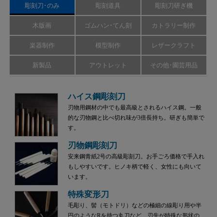
彫刻刀･のみ
彫刻道具
彫刻刀研ぎ機
木版画
ゴムハン･てん刻
カトラリー制作
楽器制作
模型制作
レザークラフト
新製品
アウトレット
その他･園芸用品
ハイス鋼彫刻刀
刃物用鋼材の中でも最高級とされるハイス鋼。一般
的な刃物鋼と比べ切れ味が3倍長持ち。研ぎも簡単で
す。
刃物鋼彫刻刀
安来鋼青紙2号の高級彫刻刀。お手ごろ価格で手入れ
もしやすいです。ヒノキ柄で軽く、女性にも向いて
います。
特殊変形刀
毛彫り、髻（モトドリ）などの極細の線彫り用や半
円のようなRを持つ丸刀など、刃先が特殊な形状の