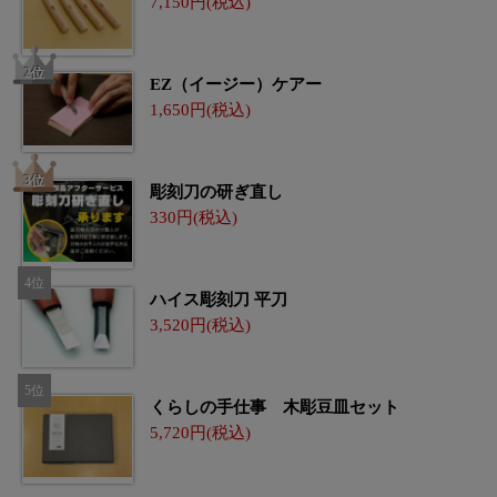
7,150
EZ（イージー）ケアー
1,650
彫刻刀の研ぎ直し
330
ハイス彫刻刀 平刀
3,520
くらしの手仕事 木彫豆皿セット
5,720