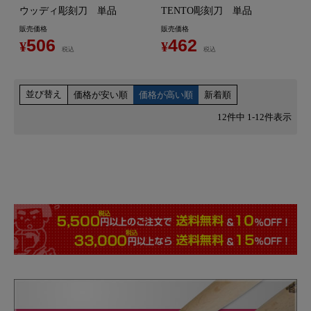
ウッディ彫刻刀 単品
TENTO彫刻刀 単品
販売価格
販売価格
506
462
¥
¥
税込
税込
並び替え
価格が安い順
価格が高い順
新着順
12
件中
1
-
12
件表示