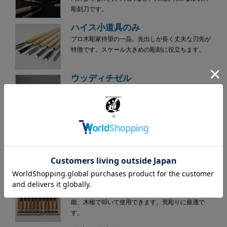
彫刻刀です。
ハイス小道具のみ
プロ木彫家待望の一品。先出しが長く丈夫な刃先が
特徴です。スケール大きめの彫刻に役立ちます。
ウッディチゼル
ハンドクラフトギター、ヴァイオリンなど楽器制作
や木工作業に便利なのみです。硬い木にも強く、刃
持ちも抜群です。
小細工のみ
安来鋼白紙2号を使用した完全手付刃物。刃部の先出
が長く入り組んだところを削るのに便利です。
木彫のみ
安来鋼白紙2号を使用。下がり輪がついているので玄
能、木槌で叩いて使用できます。荒彫りに最適で
す。