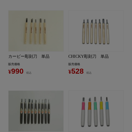
カービー彫刻刀 単品
CHICKY彫刻刀 単品
販売価格
販売価格
990
528
¥
¥
税込
税込