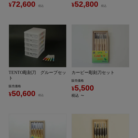
72,600
52,800
¥
¥
税込
税込
TENTO彫刻刀 グループセッ
カービー彫刻刀セット
ト
販売価格
5,500
販売価格
¥
50,600
¥
税込
税込
〜