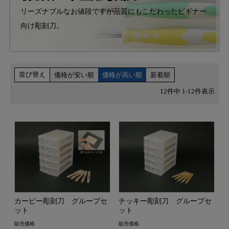
リーズナブルなお値段ですが品質にもこだわったビギナー
向け彫刻刀。
並び替え
価格が安い順
価格が高い順
新着順
12
件中
1
-
12
件表示
カービー彫刻刀 グループセ
チッキー彫刻刀 グループセ
ット
ット
販売価格
販売価格