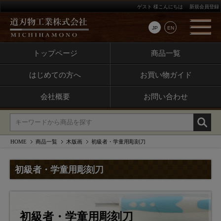
ゲスト 様こんにちは
新規会員登録
JP
EN
トップページ
商品一覧
はじめての方へ
お買い物ガイド
会社概要
お問い合わせ
HOME
商品一覧
木版画
初級者・学童用彫刻刀
初級者・学童用彫刻刀
初級者・学童用彫刻刀