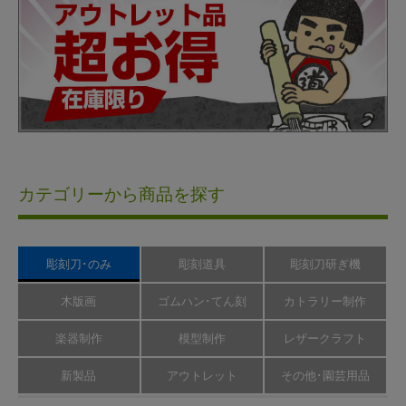
カテゴリーから商品を探す
彫刻刀･のみ
彫刻道具
彫刻刀研ぎ機
木版画
ゴムハン･てん刻
カトラリー制作
楽器制作
模型制作
レザークラフト
新製品
アウトレット
その他･園芸用品