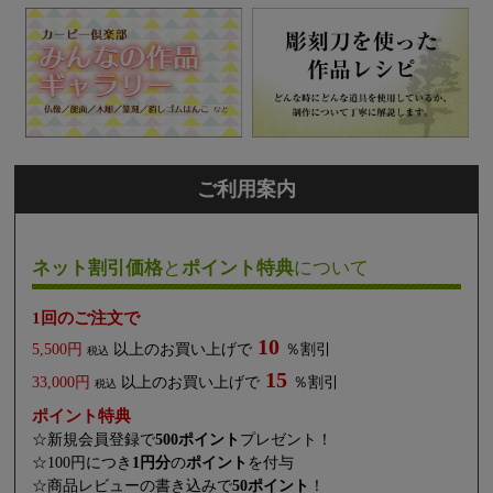
ご利用案内
ネット割引価格
と
ポイント特典
について
1回のご注文で
10
5,500円
以上のお買い上げで
％割引
税込
15
33,000円
以上のお買い上げで
％割引
税込
ポイント特典
☆新規会員登録で
500ポイント
プレゼント！
☆100円につき
1円分
の
ポイント
を付与
☆商品レビューの書き込みで
50ポイント
！