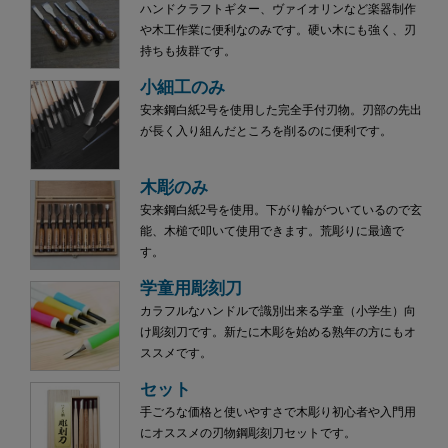
ハンドクラフトギター、ヴァイオリンなど楽器制作
や木工作業に便利なのみです。硬い木にも強く、刃
持ちも抜群です。
小細工のみ
安来鋼白紙2号を使用した完全手付刃物。刃部の先出
が長く入り組んだところを削るのに便利です。
木彫のみ
安来鋼白紙2号を使用。下がり輪がついているので玄
能、木槌で叩いて使用できます。荒彫りに最適で
す。
学童用彫刻刀
カラフルなハンドルで識別出来る学童（小学生）向
け彫刻刀です。新たに木彫を始める熟年の方にもオ
ススメです。
セット
手ごろな価格と使いやすさで木彫り初心者や入門用
にオススメの刃物鋼彫刻刀セットです。