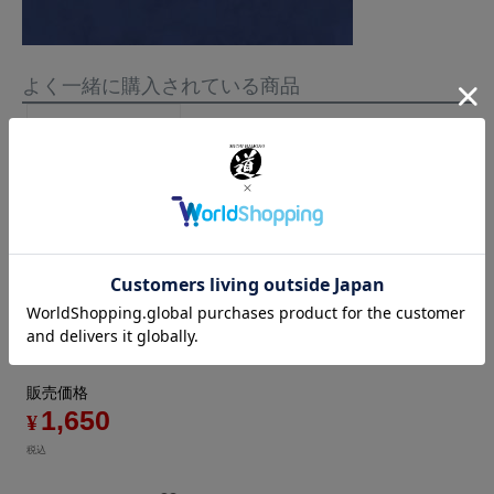
よく一緒に購入されている商品
【彫刻刀の切れ味を
お手軽に復活！】
EZ（イージー）ケ
アー
販売価格
1,650
¥
税込