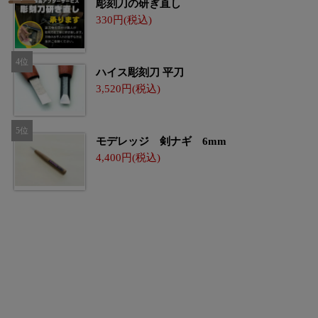
彫刻刀の研ぎ直し
330
ハイス彫刻刀 平刀
3,520
モデレッジ 剣ナギ 6mm
4,400