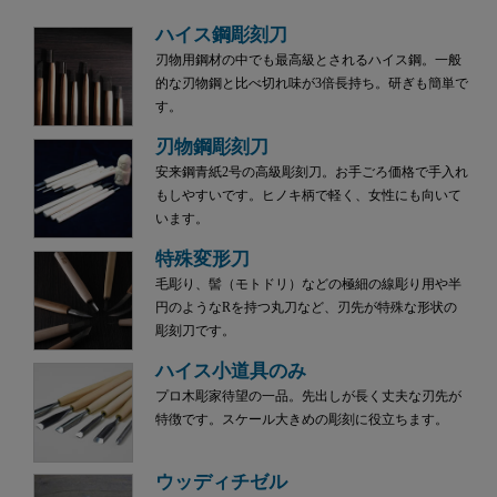
ハイス鋼彫刻刀
刃物用鋼材の中でも最高級とされるハイス鋼。一般
的な刃物鋼と比べ切れ味が3倍長持ち。研ぎも簡単で
す。
刃物鋼彫刻刀
安来鋼青紙2号の高級彫刻刀。お手ごろ価格で手入れ
もしやすいです。ヒノキ柄で軽く、女性にも向いて
います。
特殊変形刀
毛彫り、髻（モトドリ）などの極細の線彫り用や半
円のようなRを持つ丸刀など、刃先が特殊な形状の
彫刻刀です。
ハイス小道具のみ
プロ木彫家待望の一品。先出しが長く丈夫な刃先が
特徴です。スケール大きめの彫刻に役立ちます。
ウッディチゼル