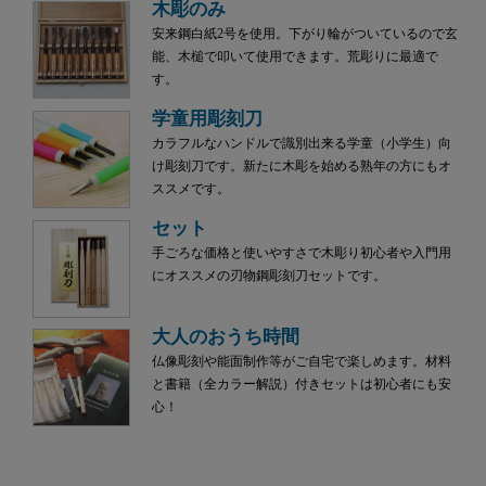
木彫のみ
安来鋼白紙2号を使用。下がり輪がついているので玄
能、木槌で叩いて使用できます。荒彫りに最適で
す。
学童用彫刻刀
カラフルなハンドルで識別出来る学童（小学生）向
け彫刻刀です。新たに木彫を始める熟年の方にもオ
ススメです。
セット
手ごろな価格と使いやすさで木彫り初心者や入門用
にオススメの刃物鋼彫刻刀セットです。
大人のおうち時間
仏像彫刻や能面制作等がご自宅で楽しめます。材料
と書籍（全カラー解説）付きセットは初心者にも安
心！