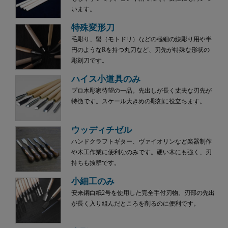
います。
特殊変形刀
毛彫り、髻（モトドリ）などの極細の線彫り用や半
円のようなRを持つ丸刀など、刃先が特殊な形状の
彫刻刀です。
ハイス小道具のみ
プロ木彫家待望の一品。先出しが長く丈夫な刃先が
特徴です。スケール大きめの彫刻に役立ちます。
ウッディチゼル
ハンドクラフトギター、ヴァイオリンなど楽器制作
や木工作業に便利なのみです。硬い木にも強く、刃
持ちも抜群です。
小細工のみ
安来鋼白紙2号を使用した完全手付刃物。刃部の先出
が長く入り組んだところを削るのに便利です。