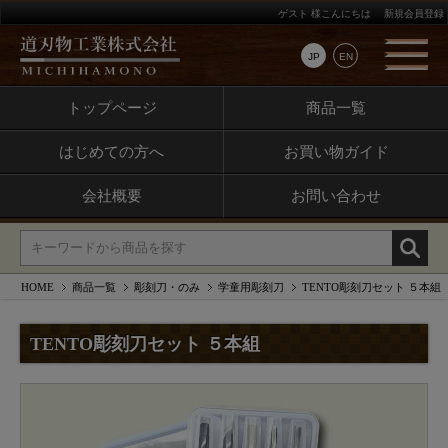
ゲスト 様こんにちは
新規会員登録
JP
EN
トップページ
商品一覧
はじめての方へ
お買い物ガイド
会社概要
お問い合わせ
HOME
商品一覧
彫刻刀・のみ
学童用彫刻刀
TENTO彫刻刀セット ５本組
TENTO彫刻刀セット ５本組