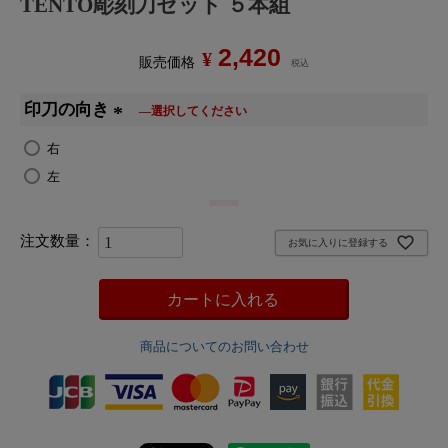
TENTO彫刻刀セット ５本組
2,420
¥
販売価格
税込
印刀の向き
(
右
必
左
須
)
お気に入りに登録する
カートに入れる
商品についてのお問い合わせ