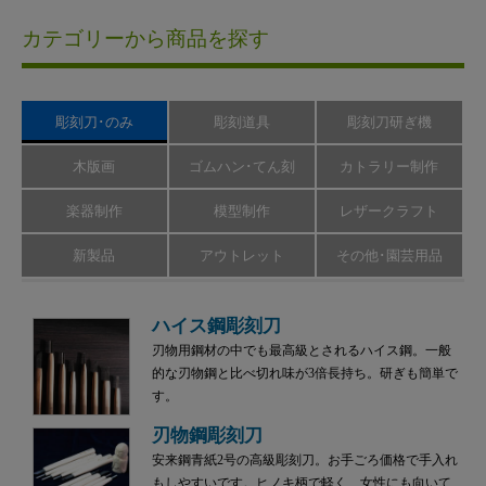
カテゴリーから商品を探す
彫刻刀･のみ
彫刻道具
彫刻刀研ぎ機
木版画
ゴムハン･てん刻
カトラリー制作
楽器制作
模型制作
レザークラフト
新製品
アウトレット
その他･園芸用品
ハイス鋼彫刻刀
刃物用鋼材の中でも最高級とされるハイス鋼。一般
的な刃物鋼と比べ切れ味が3倍長持ち。研ぎも簡単で
す。
刃物鋼彫刻刀
安来鋼青紙2号の高級彫刻刀。お手ごろ価格で手入れ
もしやすいです。ヒノキ柄で軽く、女性にも向いて