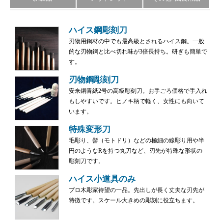
ハイス鋼彫刻刀
刃物用鋼材の中でも最高級とされるハイス鋼。一般
的な刃物鋼と比べ切れ味が3倍長持ち。研ぎも簡単で
す。
刃物鋼彫刻刀
安来鋼青紙2号の高級彫刻刀。お手ごろ価格で手入れ
もしやすいです。ヒノキ柄で軽く、女性にも向いて
います。
特殊変形刀
毛彫り、髻（モトドリ）などの極細の線彫り用や半
円のようなRを持つ丸刀など、刃先が特殊な形状の
彫刻刀です。
ハイス小道具のみ
プロ木彫家待望の一品。先出しが長く丈夫な刃先が
特徴です。スケール大きめの彫刻に役立ちます。