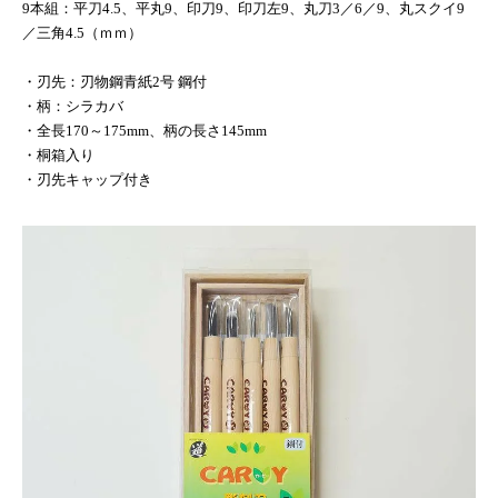
9本組：平刀4.5、平丸9、印刀9、印刀左9、丸刀3／6／9、丸スクイ9
／三角4.5（ｍｍ）
・刃先：刃物鋼青紙2号 鋼付
・柄：シラカバ
・全長170～175mm、柄の長さ145mm
・桐箱入り
・刃先キャップ付き