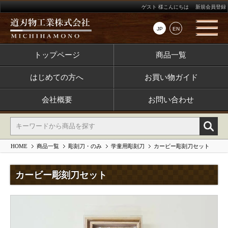
ゲスト 様こんにちは
新規会員登録
JP
EN
トップページ
商品一覧
はじめての方へ
お買い物ガイド
会社概要
お問い合わせ
HOME
商品一覧
彫刻刀・のみ
学童用彫刻刀
カービー彫刻刀セット
カービー彫刻刀セット