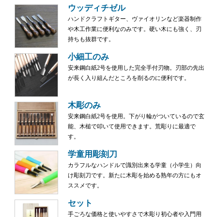
ウッディチゼル
ハンドクラフトギター、ヴァイオリンなど楽器制作
や木工作業に便利なのみです。硬い木にも強く、刃
持ちも抜群です。
小細工のみ
安来鋼白紙2号を使用した完全手付刃物。刃部の先出
が長く入り組んだところを削るのに便利です。
木彫のみ
安来鋼白紙2号を使用。下がり輪がついているので玄
能、木槌で叩いて使用できます。荒彫りに最適で
す。
学童用彫刻刀
カラフルなハンドルで識別出来る学童（小学生）向
け彫刻刀です。新たに木彫を始める熟年の方にもオ
ススメです。
セット
手ごろな価格と使いやすさで木彫り初心者や入門用