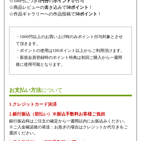
☆100円につき
1円分
の
ポイント
を付与
☆商品レビューの書き込みで
50ポイント
！
☆作品ギャラリーへの作品投稿で
50ポイント
！
・1000円以上のお買い上げ時のみポイント付与対象とさせ
て頂きます。
・ポイントの使用は100ポイント以上からご利用頂けます。
・新規会員登録時のポイント特典は初回ご購入から一週間
後に使用可能となります。
お支払い方法
について
1.クレジットカード決済
2.銀行振込（前払い）※振込手数料お客様ご負担
銀行振込時はご注文の確定から一週間以内にお振込みください。
※ご入金確認後の発送：お急ぎの場合はクレジットか代引きをご
選択ください。