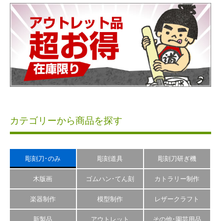
カテゴリーから商品を探す
彫刻刀･のみ
彫刻道具
彫刻刀研ぎ機
木版画
ゴムハン･てん刻
カトラリー制作
楽器制作
模型制作
レザークラフト
新製品
アウトレット
その他･園芸用品