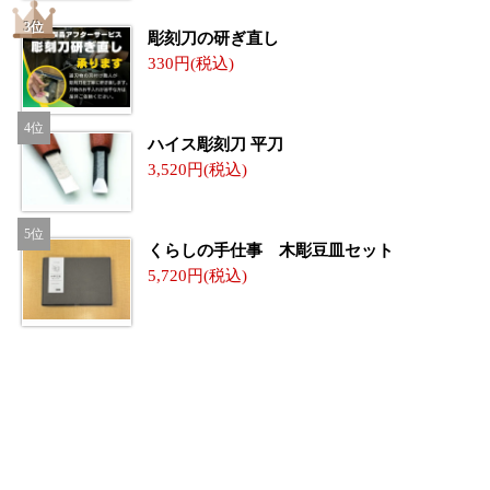
彫刻刀の研ぎ直し
330
ハイス彫刻刀 平刀
3,520
くらしの手仕事 木彫豆皿セット
5,720