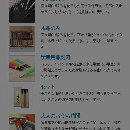
安来鋼白紙2号を使用した完全手付刃物。刃部の先出
が長く入り組んだところを削るのに便利です。
木彫のみ
安来鋼白紙2号を使用。下がり輪がついているので玄
能、木槌で叩いて使用できます。荒彫りに最適で
す。
学童用彫刻刀
カラフルなハンドルで識別出来る学童（小学生）向
け彫刻刀です。新たに木彫を始める熟年の方にもオ
ススメです。
セット
手ごろな価格と使いやすさで木彫り初心者や入門用
にオススメの刃物鋼彫刻刀セットです。
大人のおうち時間
仏像彫刻や能面制作等がご自宅で楽しめます。材料
と書籍（全カラー解説）付きセットは初心者にも安