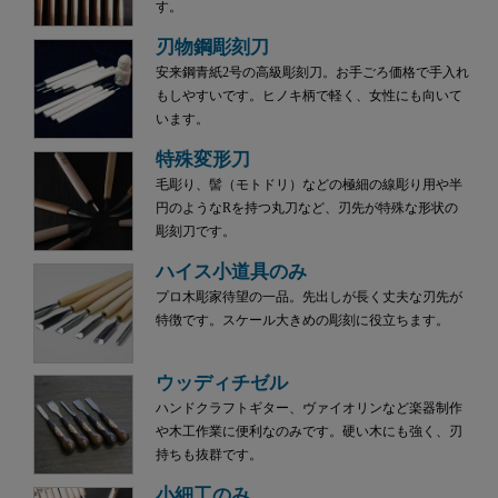
す。
刃物鋼彫刻刀
安来鋼青紙2号の高級彫刻刀。お手ごろ価格で手入れ
もしやすいです。ヒノキ柄で軽く、女性にも向いて
います。
特殊変形刀
毛彫り、髻（モトドリ）などの極細の線彫り用や半
円のようなRを持つ丸刀など、刃先が特殊な形状の
彫刻刀です。
ハイス小道具のみ
プロ木彫家待望の一品。先出しが長く丈夫な刃先が
特徴です。スケール大きめの彫刻に役立ちます。
ウッディチゼル
ハンドクラフトギター、ヴァイオリンなど楽器制作
や木工作業に便利なのみです。硬い木にも強く、刃
持ちも抜群です。
小細工のみ