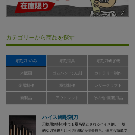
カテゴリーから商品を探す
彫刻刀･のみ
彫刻道具
彫刻刀研ぎ機
木版画
ゴムハン･てん刻
カトラリー制作
楽器制作
模型制作
レザークラフト
新製品
アウトレット
その他･園芸用品
ハイス鋼彫刻刀
刃物用鋼材の中でも最高級とされるハイス鋼。一般
的な刃物鋼と比べ切れ味が3倍長持ち。研ぎも簡単で