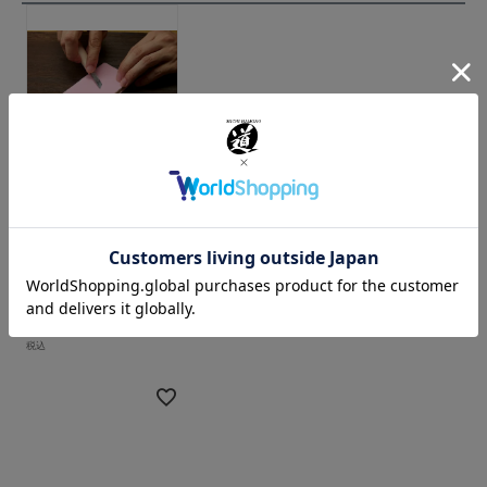
【彫刻刀の切れ味を
お手軽に復活！】
EZ（イージー）ケ
アー
販売価格
1,650
¥
税込