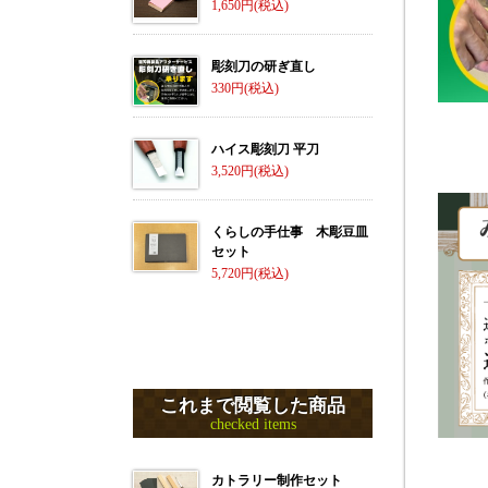
1,650
彫刻刀の研ぎ直し
330
ハイス彫刻刀 平刀
3,520
くらしの手仕事 木彫豆皿
セット
5,720
これまで閲覧した商品
checked items
カトラリー制作セット