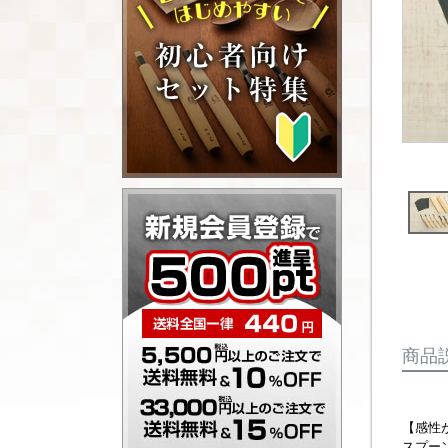
商品
【感性
スプー