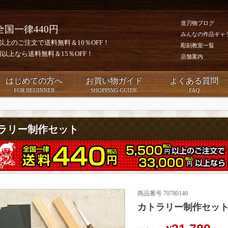
道刃物ブログ
全国一律440円
みんなの作品ギャ
0円以上のご注文で送料無料＆10％OFF！
彫刻教室一覧
00円以上なら送料無料＆15％OFF！
店舗案内
はじめての方へ
お買い物ガイド
よくある質問
FOR BEGINNER
SHOPPING GUIDE
FAQ
ラリー制作セット
商品番号
70780140
カトラリー制作セッ