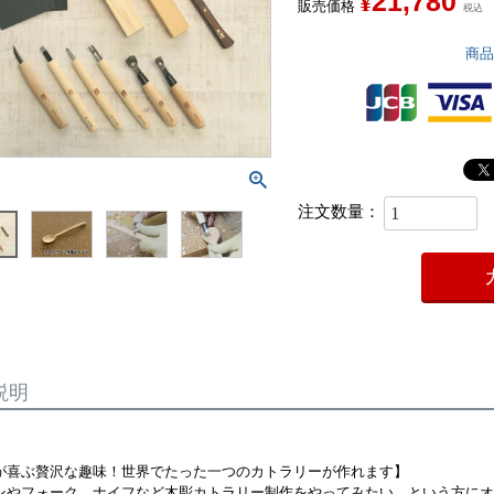
21,780
¥
販売価格
税込
商
説明
が喜ぶ贅沢な趣味！世界でたった一つのカトラリーが作れます】
ンやフォーク、ナイフなど木彫カトラリー制作をやってみたい、という方にオ