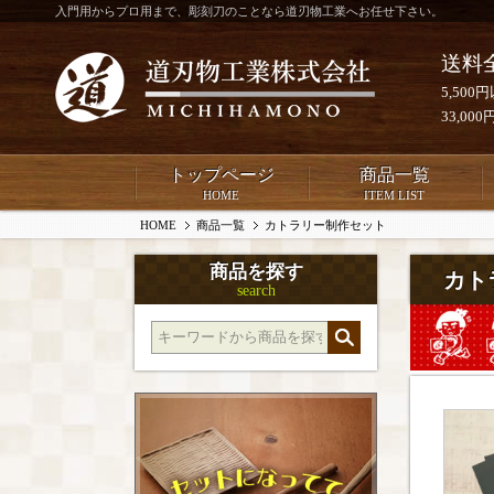
入門用からプロ用まで、彫刻刀のことなら道刃物工業へお任せ下さい。
送料
5,50
33,0
トップページ
商品一覧
HOME
ITEM LIST
HOME
商品一覧
カトラリー制作セット
商品を探す
カト
search