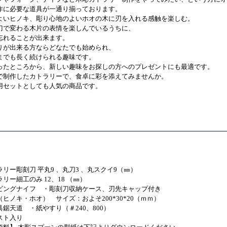
作に必要な道具が一通り揃っております。
よいヒノキ、彫り心地のよいホオの木に刃を入れる感触を楽しむ。
刀で変わる木片の表情を楽しんでいるうちに、
忘れることが出来ます。
りが出来る方ならどなたでも始められ、
までも長く続けられる趣味です。
ったところから、新しい趣味をお探しの方へのプレゼントにも最適です。
で制作したカトラリーで、食卓に彩を添えてみませんか。
用セットとしても人気の商品です。
】
リー彫刻刀 平丸9 、丸刀3 、丸スクイ9（㎜）
リー細工のみ 12、18 （㎜）
ビングナイフ ・彫刻刀収納ケース、刃先キャップ付き
ヒノキ・ホオ） サイズ：およそ200*30*20（ｍｍ）
鋸天道 ・紙やすり（＃240、800）
スト入り