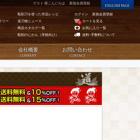
ゲスト 様こんにちは
新規会員登録
ENGLISH PAGE
彫刻刀を使った作品レシピ
ログイン
新規会員登録
ラリー
道刃物ニュース
カートを見る
0
商品カタログ一覧
お気に入り一覧
彫刻のじかん（学校向け）
送料･手数料について
会社概要
お問い合わせ
COMPANY
CONTACT
ト