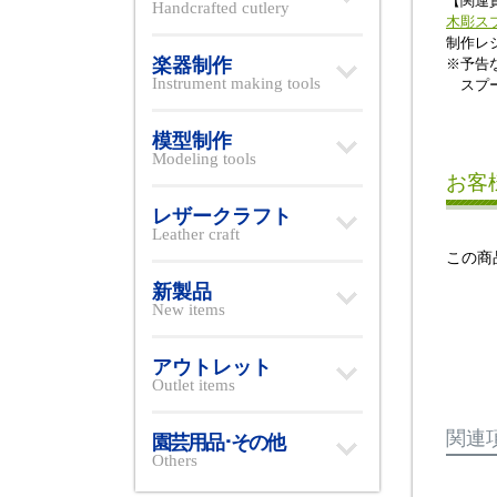
【関連
Handcrafted cutlery
木彫ス
制作
楽器制作
※予告
Instrument making tools
スプー
模型制作
Modeling tools
お客
レザークラフト
Leather craft
この商
新製品
New items
アウトレット
Outlet items
関連
園芸用品･その他
Others