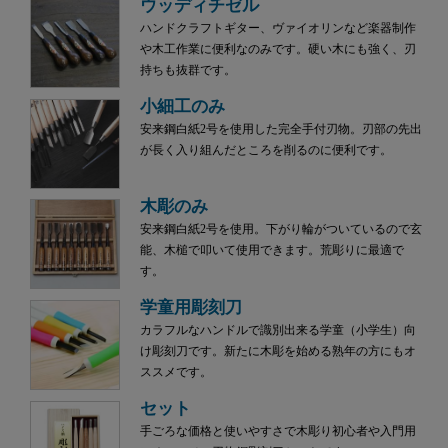
ウッディチゼル
ハンドクラフトギター、ヴァイオリンなど楽器制作
や木工作業に便利なのみです。硬い木にも強く、刃
持ちも抜群です。
小細工のみ
安来鋼白紙2号を使用した完全手付刃物。刃部の先出
が長く入り組んだところを削るのに便利です。
木彫のみ
安来鋼白紙2号を使用。下がり輪がついているので玄
能、木槌で叩いて使用できます。荒彫りに最適で
す。
学童用彫刻刀
カラフルなハンドルで識別出来る学童（小学生）向
け彫刻刀です。新たに木彫を始める熟年の方にもオ
ススメです。
セット
手ごろな価格と使いやすさで木彫り初心者や入門用