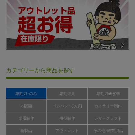
カテゴリーから商品を探す
彫刻刀･のみ
彫刻道具
彫刻刀研ぎ機
木版画
ゴムハン･てん刻
カトラリー制作
楽器制作
模型制作
レザークラフト
新製品
アウトレット
その他･園芸用品