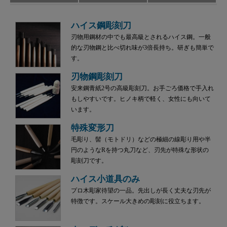
ハイス鋼彫刻刀
刃物用鋼材の中でも最高級とされるハイス鋼。一般
的な刃物鋼と比べ切れ味が3倍長持ち。研ぎも簡単で
す。
刃物鋼彫刻刀
安来鋼青紙2号の高級彫刻刀。お手ごろ価格で手入れ
もしやすいです。ヒノキ柄で軽く、女性にも向いて
います。
特殊変形刀
毛彫り、髻（モトドリ）などの極細の線彫り用や半
円のようなRを持つ丸刀など、刃先が特殊な形状の
彫刻刀です。
ハイス小道具のみ
プロ木彫家待望の一品。先出しが長く丈夫な刃先が
特徴です。スケール大きめの彫刻に役立ちます。