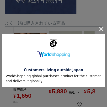
よく一緒に購入されている商品
WOODYCHISEL（
WOODYCHI
【彫刻刀の切れ味を
お手軽に復活！】
ウッディチゼル）
ウッディチ
EZ（イージー）ケ
平刀
丸刀
アー
販売価格
販売価格
5,830
5,830
販売価格
¥
¥
〜
税込
1,650
¥
税込