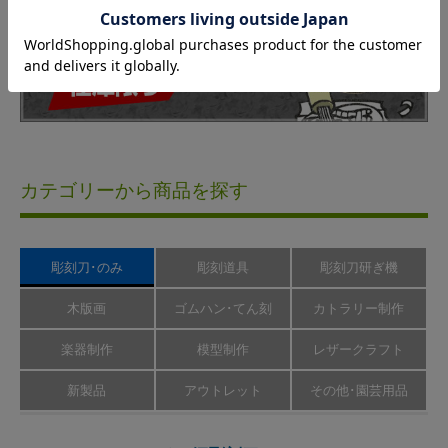
カテゴリーから商品を探す
彫刻刀･のみ
彫刻道具
彫刻刀研ぎ機
木版画
ゴムハン･てん刻
カトラリー制作
楽器制作
模型制作
レザークラフト
新製品
アウトレット
その他･園芸用品