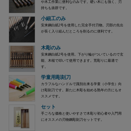
や木工作業に便利なのみです。硬い木にも強く、刃
持ちも抜群です。
小細工のみ
安来鋼白紙2号を使用した完全手付刃物。刃部の先出
が長く入り組んだところを削るのに便利です。
木彫のみ
安来鋼白紙2号を使用。下がり輪がついているので玄
能、木槌で叩いて使用できます。荒彫りに最適で
す。
学童用彫刻刀
カラフルなハンドルで識別出来る学童（小学生）向
け彫刻刀です。新たに木彫を始める熟年の方にもオ
ススメです。
セット
手ごろな価格と使いやすさで木彫り初心者や入門用
にオススメの刃物鋼彫刻刀セットです。