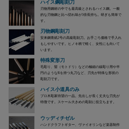
ハイス鋼彫刻刀
刃物用鋼材の中でも最高級とされるハイス鋼。一般
的な刃物鋼と比べ切れ味が3倍長持ち。研ぎも簡単で
す。
刃物鋼彫刻刀
安来鋼青紙2号の高級彫刻刀。お手ごろ価格で手入れ
もしやすいです。ヒノキ柄で軽く、女性にも向いて
います。
特殊変形刀
毛彫り、髻（モトドリ）などの極細の線彫り用や半
円のようなRを持つ丸刀など、刃先が特殊な形状の
彫刻刀です。
ハイス小道具のみ
プロ木彫家待望の一品。先出しが長く丈夫な刃先が
特徴です。スケール大きめの彫刻に役立ちます。
ウッディチゼル
ハンドクラフトギター、ヴァイオリンなど楽器制作