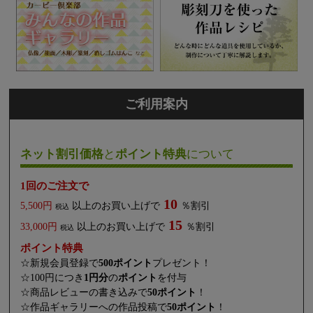
ご利用案内
ネット割引価格
と
ポイント特典
について
1回のご注文で
10
5,500円
以上のお買い上げで
％割引
税込
15
33,000円
以上のお買い上げで
％割引
税込
ポイント特典
☆新規会員登録で
500ポイント
プレゼント！
☆100円につき
1円分
の
ポイント
を付与
☆商品レビューの書き込みで
50ポイント
！
☆作品ギャラリーへの作品投稿で
50ポイント
！