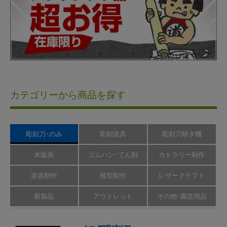
カテゴリーから商品を探す
彫刻刀･のみ
彫刻道具
彫刻刀研ぎ機
木版画
ゴムハン･てん刻
カトラリー制作
楽器制作
模型制作
レザークラフト
新製品
アウトレット
その他･園芸用品