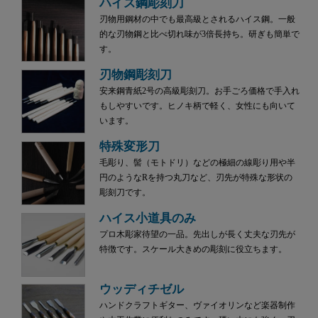
ハイス鋼彫刻刀
刃物用鋼材の中でも最高級とされるハイス鋼。一般
的な刃物鋼と比べ切れ味が3倍長持ち。研ぎも簡単で
す。
刃物鋼彫刻刀
安来鋼青紙2号の高級彫刻刀。お手ごろ価格で手入れ
もしやすいです。ヒノキ柄で軽く、女性にも向いて
います。
特殊変形刀
毛彫り、髻（モトドリ）などの極細の線彫り用や半
円のようなRを持つ丸刀など、刃先が特殊な形状の
彫刻刀です。
ハイス小道具のみ
プロ木彫家待望の一品。先出しが長く丈夫な刃先が
特徴です。スケール大きめの彫刻に役立ちます。
ウッディチゼル
ハンドクラフトギター、ヴァイオリンなど楽器制作