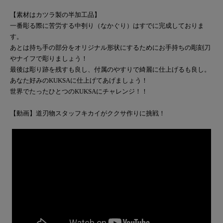
【素材はカツラ製の半加工品】
一番彫る際に苦労する中刳り（なかぐり）はすでに完成しておりま
す。
あとは持ち手の部分をオリジナル形状にするためにお手持ちの彫刻刀
やナイフで彫りましょう！
最後は彫り跡を残すも良し、付属のやすりで綺麗に仕上げるも良し。
あなた好みのKUKSAに仕上げてあげましょう！
世界でたったひとつのKUKSAにチャレンジ！！
【動画】道刃物スタッフキカイがククサ作りに挑戦！