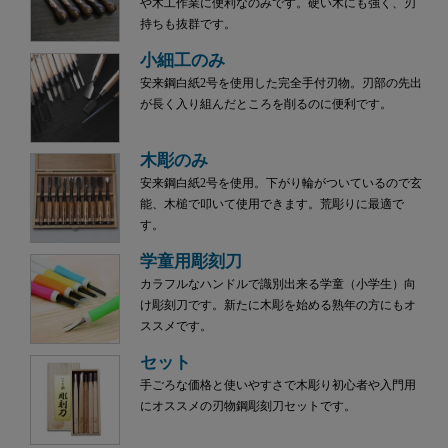
や木工作業に便利なのみです。硬い木にも強く、刃
持ちも抜群です。
小細工のみ
安来鋼白紙2号を使用した完全手付刃物。刃部の先出
が長く入り組んだところを削るのに便利です。
木彫のみ
安来鋼白紙2号を使用。下がり輪がついているので玄
能、木槌で叩いて使用できます。荒彫りに最適で
す。
学童用彫刻刀
カラフルなハンドルで識別出来る学童（小学生）向
け彫刻刀です。新たに木彫を始める熟年の方にもオ
ススメです。
セット
手ごろな価格と使いやすさで木彫り初心者や入門用
にオススメの刃物鋼彫刻刀セットです。