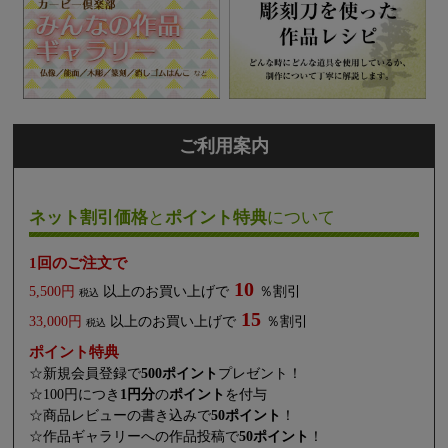
ご利用案内
ネット割引価格
と
ポイント特典
について
1回のご注文で
10
5,500円
以上のお買い上げで
％割引
税込
15
33,000円
以上のお買い上げで
％割引
税込
ポイント特典
☆新規会員登録で
500ポイント
プレゼント！
☆100円につき
1円分
の
ポイント
を付与
☆商品レビューの書き込みで
50ポイント
！
☆作品ギャラリーへの作品投稿で
50ポイント
！