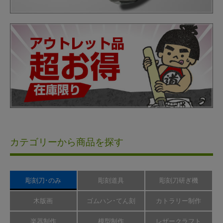
カテゴリーから商品を探す
彫刻刀･のみ
彫刻道具
彫刻刀研ぎ機
木版画
ゴムハン･てん刻
カトラリー制作
楽器制作
模型制作
レザークラフト