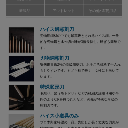
新製品
アウトレット
その他･園芸用品
ハイス鋼彫刻刀
刃物用鋼材の中でも最高級とされるハイス鋼。一般
的な刃物鋼と比べ切れ味が3倍長持ち。研ぎも簡単で
す。
刃物鋼彫刻刀
安来鋼青紙2号の高級彫刻刀。お手ごろ価格で手入れ
もしやすいです。ヒノキ柄で軽く、女性にも向いて
います。
特殊変形刀
毛彫り、髻（モトドリ）などの極細の線彫り用や半
円のようなRを持つ丸刀など、刃先が特殊な形状の
彫刻刀です。
ハイス小道具のみ
プロ木彫家待望の一品。先出しが長く丈夫な刃先が