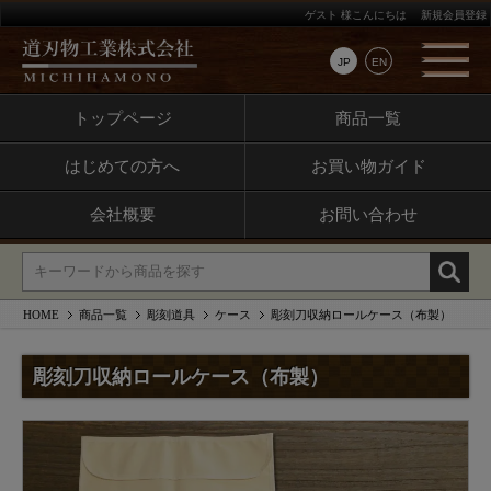
ゲスト 様こんにちは
新規会員登録
JP
EN
トップページ
商品一覧
はじめての方へ
お買い物ガイド
会社概要
お問い合わせ
HOME
商品一覧
彫刻道具
ケース
彫刻刀収納ロールケース（布製）
彫刻刀収納ロールケース（布製）