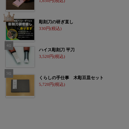
1,650
彫刻刀の研ぎ直し
330
ハイス彫刻刀 平刀
3,520
くらしの手仕事 木彫豆皿セット
5,720