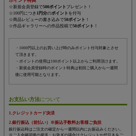
ポイント特典
☆新規会員登録で
500ポイント
プレゼント！
☆100円につき
1円分
の
ポイント
を付与
☆商品レビューの書き込みで
50ポイント
！
☆作品ギャラリーへの作品投稿で
50ポイント
！
・1000円以上のお買い上げ時のみポイント付与対象とさせ
て頂きます。
・ポイントの使用は100ポイント以上からご利用頂けます。
・新規会員登録時のポイント特典は初回ご購入から一週間
後に使用可能となります。
お支払い方法
について
1.クレジットカード決済
2.銀行振込（前払い）※振込手数料お客様ご負担
銀行振込時はご注文の確定から一週間以内にお振込みください。
※ご入金確認後の発送：お急ぎの場合はクレジットか代引きをご