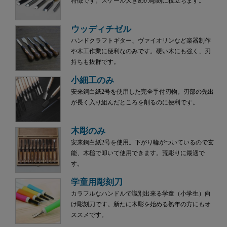
特徴です。スケール大きめの彫刻に役立ちます。
ウッディチゼル
ハンドクラフトギター、ヴァイオリンなど楽器制作
や木工作業に便利なのみです。硬い木にも強く、刃
持ちも抜群です。
小細工のみ
安来鋼白紙2号を使用した完全手付刃物。刃部の先出
が長く入り組んだところを削るのに便利です。
木彫のみ
安来鋼白紙2号を使用。下がり輪がついているので玄
能、木槌で叩いて使用できます。荒彫りに最適で
す。
学童用彫刻刀
カラフルなハンドルで識別出来る学童（小学生）向
け彫刻刀です。新たに木彫を始める熟年の方にもオ
ススメです。