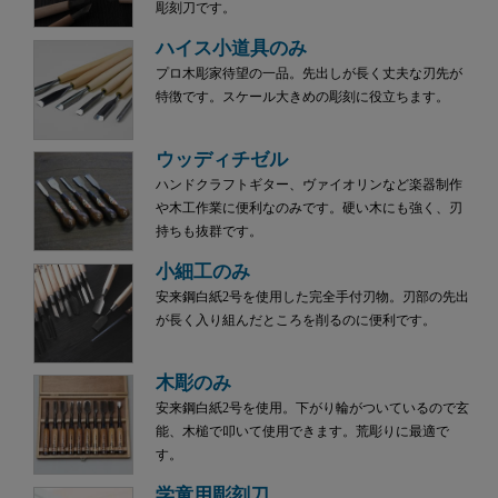
彫刻刀です。
ハイス小道具のみ
プロ木彫家待望の一品。先出しが長く丈夫な刃先が
特徴です。スケール大きめの彫刻に役立ちます。
ウッディチゼル
ハンドクラフトギター、ヴァイオリンなど楽器制作
や木工作業に便利なのみです。硬い木にも強く、刃
持ちも抜群です。
小細工のみ
安来鋼白紙2号を使用した完全手付刃物。刃部の先出
が長く入り組んだところを削るのに便利です。
木彫のみ
安来鋼白紙2号を使用。下がり輪がついているので玄
能、木槌で叩いて使用できます。荒彫りに最適で
す。
学童用彫刻刀