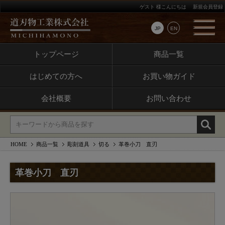
ゲスト 様こんにちは
新規会員登録
JP
EN
トップページ
商品一覧
はじめての方へ
お買い物ガイド
会社概要
お問い合わせ
HOME
商品一覧
彫刻道具
切る
革巻小刀 直刃
革巻小刀 直刃