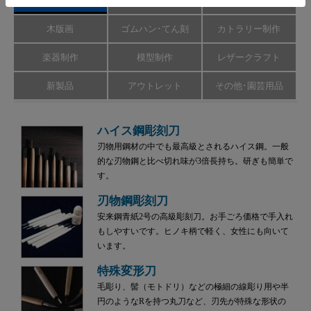
彫刻刀･のみ
彫刻道具
彫刻刀研ぎ機
木版画
ゴムハン･てん刻
カトラリー制作
楽器制作
模型制作
レザークラフト
新製品
アウトレット
その他･園芸用品
ハイス鋼彫刻刀
刃物用鋼材の中でも最高級とされるハイス鋼。一般
的な刃物鋼と比べ切れ味が3倍長持ち。研ぎも簡単で
す。
刃物鋼彫刻刀
安来鋼青紙2号の高級彫刻刀。お手ごろ価格で手入れ
もしやすいです。ヒノキ柄で軽く、女性にも向いて
います。
特殊変形刀
毛彫り、髻（モトドリ）などの極細の線彫り用や半
円のようなRを持つ丸刀など、刃先が特殊な形状の