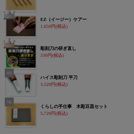
EZ（イージー）ケアー
1,650
彫刻刀の研ぎ直し
330
ハイス彫刻刀 平刀
3,520
くらしの手仕事 木彫豆皿セット
5,720