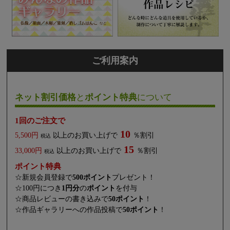
ご利用案内
ネット割引価格
と
ポイント特典
について
1回のご注文で
10
5,500円
以上のお買い上げで
％割引
税込
15
33,000円
以上のお買い上げで
％割引
税込
ポイント特典
☆新規会員登録で
500ポイント
プレゼント！
☆100円につき
1円分
の
ポイント
を付与
☆商品レビューの書き込みで
50ポイント
！
☆作品ギャラリーへの作品投稿で
50ポイント
！