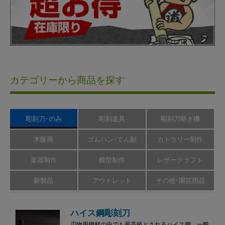
カテゴリーから商品を探す
彫刻刀･のみ
彫刻道具
彫刻刀研ぎ機
木版画
ゴムハン･てん刻
カトラリー制作
楽器制作
模型制作
レザークラフト
新製品
アウトレット
その他･園芸用品
ハイス鋼彫刻刀
刃物用鋼材の中でも最高級とされるハイス鋼。一般