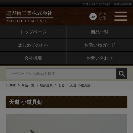
ゲスト 様こんにちは
新規会員登録
JP
EN
トップページ
商品一覧
はじめての方へ
お買い物ガイド
会社概要
お問い合わせ
HOME
商品一覧
彫刻道具
切る
天道 小道具鋸
天道 小道具鋸