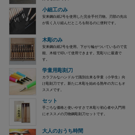
小細工のみ
安来鋼白紙2号を使用した完全手付刃物。刃部の先出
が長く入り組んだところを削るのに便利です。
木彫のみ
安来鋼白紙2号を使用。下がり輪がついているので玄
能、木槌で叩いて使用できます。荒彫りに最適で
す。
学童用彫刻刀
カラフルなハンドルで識別出来る学童（小学生）向
け彫刻刀です。新たに木彫を始める熟年の方にもオ
ススメです。
セット
手ごろな価格と使いやすさで木彫り初心者や入門用
にオススメの刃物鋼彫刻刀セットです。
大人のおうち時間