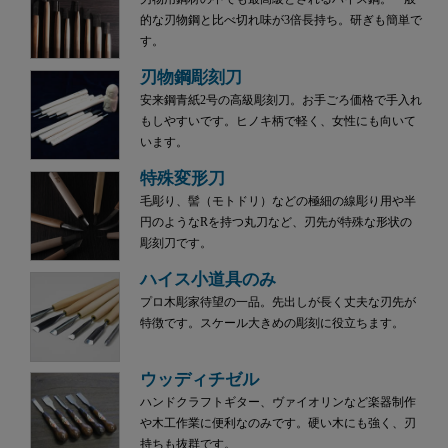
的な刃物鋼と比べ切れ味が3倍長持ち。研ぎも簡単で
す。
刃物鋼彫刻刀
安来鋼青紙2号の高級彫刻刀。お手ごろ価格で手入れ
もしやすいです。ヒノキ柄で軽く、女性にも向いて
います。
特殊変形刀
毛彫り、髻（モトドリ）などの極細の線彫り用や半
円のようなRを持つ丸刀など、刃先が特殊な形状の
彫刻刀です。
ハイス小道具のみ
プロ木彫家待望の一品。先出しが長く丈夫な刃先が
特徴です。スケール大きめの彫刻に役立ちます。
ウッディチゼル
ハンドクラフトギター、ヴァイオリンなど楽器制作
や木工作業に便利なのみです。硬い木にも強く、刃
持ちも抜群です。