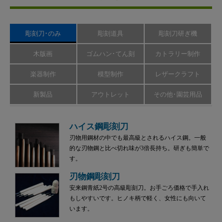
彫刻刀･のみ
彫刻道具
彫刻刀研ぎ機
木版画
ゴムハン･てん刻
カトラリー制作
楽器制作
模型制作
レザークラフト
新製品
アウトレット
その他･園芸用品
ハイス鋼彫刻刀
刃物用鋼材の中でも最高級とされるハイス鋼。一般
的な刃物鋼と比べ切れ味が3倍長持ち。研ぎも簡単で
す。
刃物鋼彫刻刀
安来鋼青紙2号の高級彫刻刀。お手ごろ価格で手入れ
もしやすいです。ヒノキ柄で軽く、女性にも向いて
います。