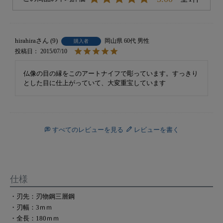
hirahira
9
岡山県
60代
男性
購入者
投稿日
2015/07/10
仏像の目の縁をこのアートナイフで彫っています。すっきり
とした目に仕上がっていて、大変重宝しています
すべてのレビューを見る
レビューを書く
仕様
・刃先：刃物鋼三層鋼
・刃幅：3ｍｍ
・全長：180ｍｍ