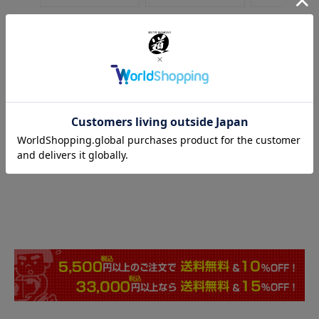
工芸アートナイフ
匠 ～TAKU
【彫刻刀の切れ味を
お手軽に復活！】
～ ラビー
EZ（イージー）ケ
フ プロ
販売価格
アー
3,300
¥
販売価格
税込
4,180
販売価格
¥
1,650
¥
税込
税込