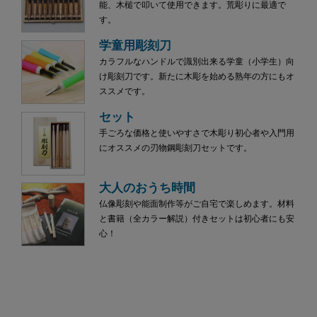
能、木槌で叩いて使用できます。荒彫りに最適で
す。
学童用彫刻刀
カラフルなハンドルで識別出来る学童（小学生）向
け彫刻刀です。新たに木彫を始める熟年の方にもオ
ススメです。
セット
手ごろな価格と使いやすさで木彫り初心者や入門用
にオススメの刃物鋼彫刻刀セットです。
大人のおうち時間
仏像彫刻や能面制作等がご自宅で楽しめます。材料
と書籍（全カラー解説）付きセットは初心者にも安
心！