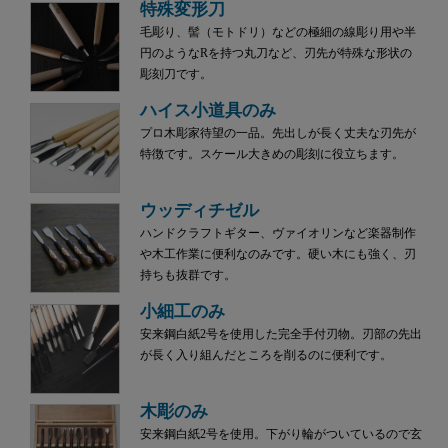
特殊変形刀
毛彫り、髻（モトドリ）などの極細の線彫り用や半
円のようなRを持つ丸刀など、刃先が特殊な形状の
彫刻刀です。
ハイス小道具のみ
プロ木彫家待望の一品。先出しが長く丈夫な刃先が
特徴です。スケール大きめの彫刻に役立ちます。
ウッディチゼル
ハンドクラフトギター、ヴァイオリンなど楽器制作
や木工作業に便利なのみです。硬い木にも強く、刃
持ちも抜群です。
小細工のみ
安来鋼白紙2号を使用した完全手付刃物。刃部の先出
が長く入り組んだところを削るのに便利です。
木彫のみ
安来鋼白紙2号を使用。下がり輪がついているので玄