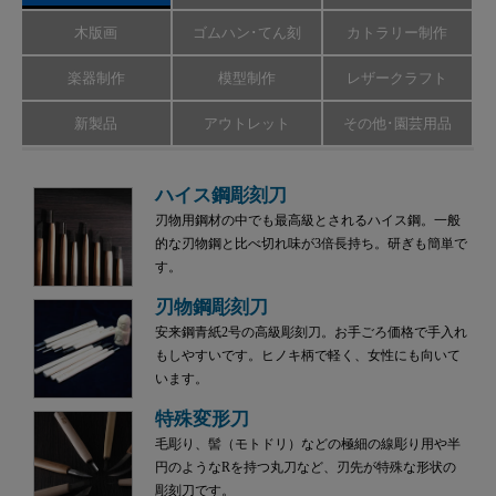
木版画
ゴムハン･てん刻
カトラリー制作
楽器制作
模型制作
レザークラフト
新製品
アウトレット
その他･園芸用品
ハイス鋼彫刻刀
刃物用鋼材の中でも最高級とされるハイス鋼。一般
的な刃物鋼と比べ切れ味が3倍長持ち。研ぎも簡単で
す。
刃物鋼彫刻刀
安来鋼青紙2号の高級彫刻刀。お手ごろ価格で手入れ
もしやすいです。ヒノキ柄で軽く、女性にも向いて
います。
特殊変形刀
毛彫り、髻（モトドリ）などの極細の線彫り用や半
円のようなRを持つ丸刀など、刃先が特殊な形状の
彫刻刀です。