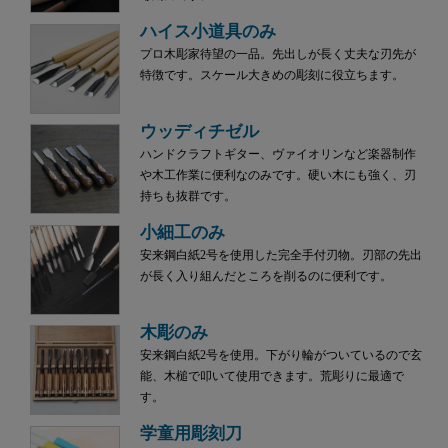
ハイス小道具のみ
プロ木彫家待望の一品。先出しが長く丈夫な刃先が
特徴です。スケール大きめの彫刻に役立ちます。
ウッディチゼル
ハンドクラフトギター、ヴァイオリンなど楽器制作
や木工作業に便利なのみです。硬い木にも強く、刃
持ちも抜群です。
小細工のみ
安来鋼白紙2号を使用した完全手付刃物。刃部の先出
が長く入り組んだところを削るのに便利です。
木彫のみ
安来鋼白紙2号を使用。下がり輪がついているので玄
能、木槌で叩いて使用できます。荒彫りに最適で
す。
学童用彫刻刀