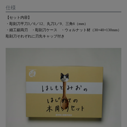
仕様
【セット内容】
・彫刻刀平刀3／6／12、丸刀3／9、三角6（mm）
・細工鋸両刃 ・彫刻刀ケース ・ウォルナット材（30×40×130mm）
彫刻刀それぞれに刃先キャップ付き