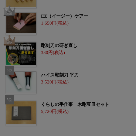
EZ（イージー）ケアー
1,650
彫刻刀の研ぎ直し
330
ハイス彫刻刀 平刀
3,520
くらしの手仕事 木彫豆皿セット
5,720