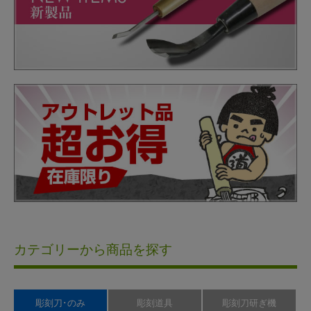
カテゴリーから商品を探す
彫刻刀･のみ
彫刻道具
彫刻刀研ぎ機