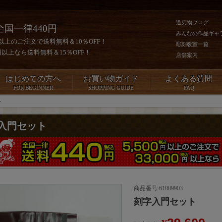
道刃物ブログ
全国一律440円
みんなの作品ギャ
0円以上のご注文で送料無料＆10％OFF！
彫刻教室一覧
00円以上なら送料無料＆15％OFF！
店舗案内
はじめての方へ
お買い物ガイド
よくある質問
FOR BEGINNER
SHOPPING GUIDE
FAQ
ト
入門セット
商品番号
61009903
刻字入門セット