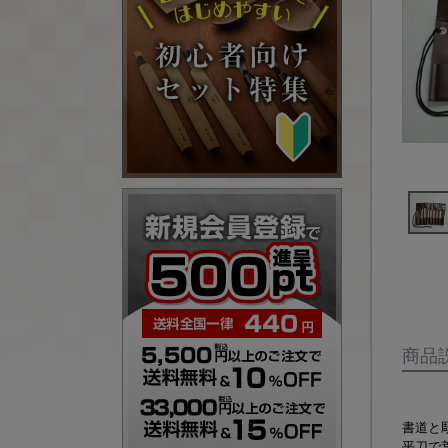
商品
書道と
平刀で