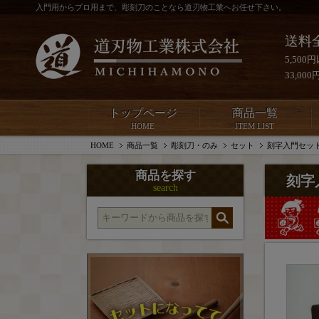
入門用からプロ用まで、彫刻刀のことなら道刃物工業へお任せ下さい。
送料
5,50
33,0
トップページ
商品一覧
HOME
ITEM LIST
HOME
商品一覧
彫刻刀・のみ
セット
刻字入門セッ
商品を探す
刻字
search