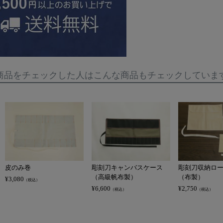
商品をチェックした人はこんな商品もチェックしていま
皮のみ巻
彫刻刀キャンバスケース
彫刻刀収納ロ
（高級帆布製）
（布製）
¥
3,080
（税込）
¥
6,600
¥
2,750
（税込）
（税込）