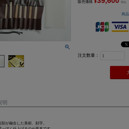
39,600
¥
販売価格
税込
商
説明
彫刻が融合した美術、刻字。
荒っぽく仕上げるのが基本です。