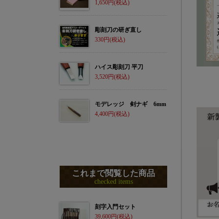
1,650
彫刻刀の研ぎ直し
330
ハイス彫刻刀 平刀
3,520
モデレッジ 剣ナギ 6mm
4,400
これまで閲覧した商品
checked items
刻字入門セット
39,600