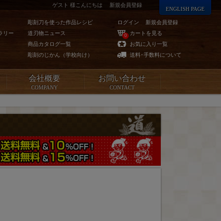
ゲスト 様こんにちは
新規会員登録
ENGLISH PAGE
彫刻刀を使った作品レシピ
ログイン
新規会員登録
ラリー
道刃物ニュース
カートを見る
0
商品カタログ一覧
お気に入り一覧
彫刻のじかん（学校向け）
送料･手数料について
会社概要
お問い合わせ
COMPANY
CONTACT