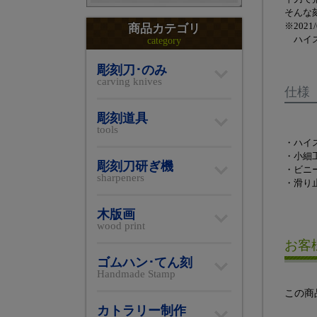
そんな
※202
商品カテゴリ
ハイス
category
彫刻刀･のみ
carving knives
仕様
彫刻道具
tools
・ハイ
・小細工
彫刻刀研ぎ機
・ビニ
sharpeners
・滑り
木版画
wood print
お客
ゴムハン･てん刻
Handmade Stamp
この商
カトラリー制作