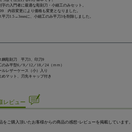
刻字の入門者に最適な彫刻刀・小細工のみセット。
1/09 内容変更により価格も変更となりました。
平刀1.5→3mmに、小細工のみ平刀3を削除しました。
ス鋼彫刻刀 平刀3、印刀9
のみ平型6／9／12／18／24（ｍｍ）
ールレザーケース（小）入り
止めマット、刃先キャップ付き
様レビュー
品をご購入頂いたお客様からの商品の感想･レビューを掲載しています