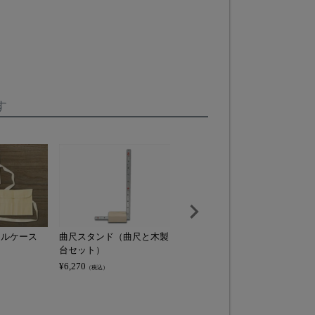
す
ールケース
曲尺スタンド（曲尺と木製
カービー彫刻刀 グループ
て
台セット）
セット
刀
¥
6,270
¥
72,600
¥
2
（税込）
（税込）