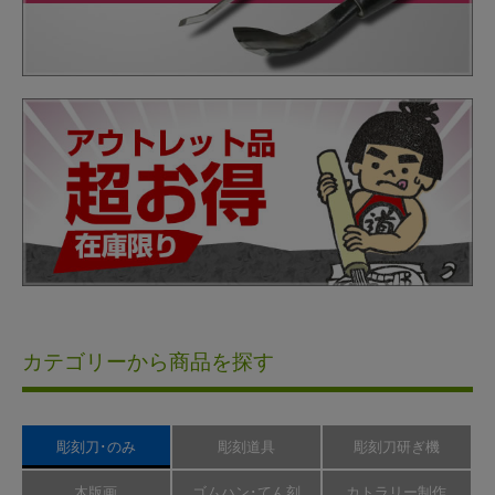
カテゴリーから商品を探す
彫刻刀･のみ
彫刻道具
彫刻刀研ぎ機
木版画
ゴムハン･てん刻
カトラリー制作