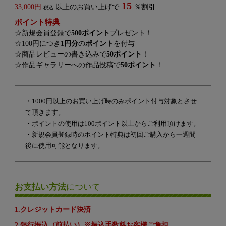
15
33,000円
以上のお買い上げで
％割引
税込
ポイント特典
☆新規会員登録で
500ポイント
プレゼント！
☆100円につき
1円分
の
ポイント
を付与
☆商品レビューの書き込みで
50ポイント
！
☆作品ギャラリーへの作品投稿で
50ポイント
！
・1000円以上のお買い上げ時のみポイント付与対象とさせ
て頂きます。
・ポイントの使用は100ポイント以上からご利用頂けます。
・新規会員登録時のポイント特典は初回ご購入から一週間
後に使用可能となります。
お支払い方法
について
1.クレジットカード決済
2.銀行振込（前払い）※振込手数料お客様ご負担