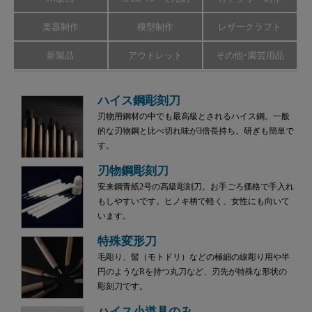
楽器制作
模型制作
レザークラフト
新製品
アウトレット
その他･園芸用品
ハイス鋼彫刻刀
刃物用鋼材の中でも最高級とされるハイス鋼。一般
的な刃物鋼と比べ切れ味が3倍長持ち。研ぎも簡単で
す。
刃物鋼彫刻刀
安来鋼青紙2号の高級彫刻刀。お手ごろ価格で手入れ
もしやすいです。ヒノキ柄で軽く、女性にも向いて
います。
特殊変形刀
毛彫り、髻（モトドリ）などの極細の線彫り用や半
円のようなRを持つ丸刀など、刃先が特殊な形状の
彫刻刀です。
ハイス小道具のみ