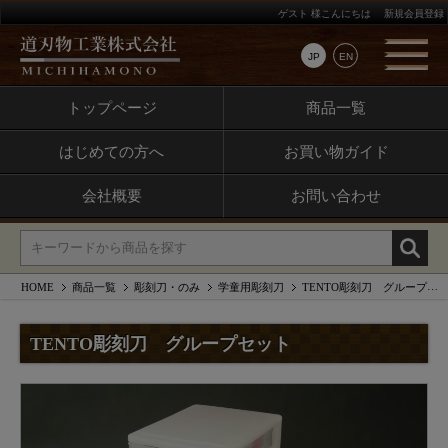
ゲスト 様こんにちは
新規会員登録
JP
EN
トップページ
商品一覧
はじめての方へ
お買い物ガイド
会社概要
お問い合わせ
HOME
商品一覧
彫刻刀・のみ
学童用彫刻刀
TENTO彫刻刀 グループセット
TENTO彫刻刀 グループセット