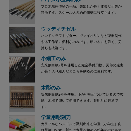
プロ木彫家待望の一品。先出しが長く丈夫な刃先が
特徴です。スケール大きめの彫刻に役立ちます。
ウッディチゼル
ハンドクラフトギター、ヴァイオリンなど楽器制作
や木工作業に便利なのみです。硬い木にも強く、刃
持ちも抜群です。
小細工のみ
安来鋼白紙2号を使用した完全手付刃物。刃部の先出
が長く入り組んだところを削るのに便利です。
木彫のみ
安来鋼白紙2号を使用。下がり輪がついているので玄
能、木槌で叩いて使用できます。荒彫りに最適で
す。
学童用彫刻刀
カラフルなハンドルで識別出来る学童（小学生）向
け彫刻刀です。新たに木彫を始める熟年の方にもオ