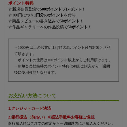
ポイント特典
☆新規会員登録で
500ポイント
プレゼント！
☆100円につき
1円分
の
ポイント
を付与
☆商品レビューの書き込みで
50ポイント
！
☆作品ギャラリーへの作品投稿で
50ポイント
！
・1000円以上のお買い上げ時のみポイント付与対象とさせ
て頂きます。
・ポイントの使用は100ポイント以上からご利用頂けます。
・新規会員登録時のポイント特典は初回ご購入から一週間
後に使用可能となります。
お支払い方法
について
1.クレジットカード決済
2.銀行振込（前払い）※振込手数料お客様ご負担
銀行振込時はご注文の確定から一週間以内にお振込みください。