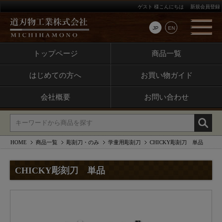
ゲスト 様こんにちは
新規会員登録
JP
EN
トップページ
商品一覧
はじめての方へ
お買い物ガイド
会社概要
お問い合わせ
HOME
商品一覧
彫刻刀・のみ
学童用彫刻刀
CHICKY彫刻刀 単品
CHICKY彫刻刀 単品