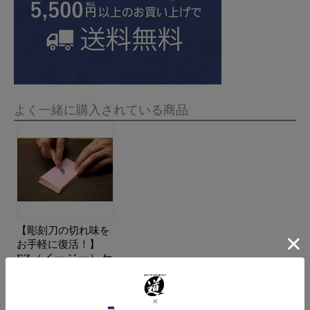
よく一緒に購入されている商品
【彫刻刀の切れ味を
お手軽に復活！】
EZ（イージー）ケ
アー
販売価格