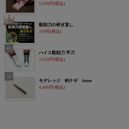
1,650
彫刻刀の研ぎ直し
330
ハイス彫刻刀 平刀
3,520
モデレッジ 剣ナギ 6mm
4,400