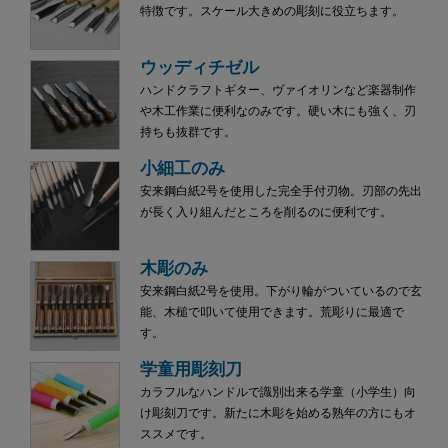
特徴です。スケール大きめの彫刻に役立ちます。
ウッディチゼル
ハンドクラフトギター、ヴァイオリンなど楽器制作
や木工作業に便利なのみです。硬い木にも強く、刃
持ちも抜群です。
小細工のみ
安来鋼白紙2号を使用した完全手付刃物。刃部の先出
が長く入り組んだところを削るのに便利です。
木彫のみ
安来鋼白紙2号を使用。下がり輪がついているので玄
能、木槌で叩いて使用できます。荒彫りに最適で
す。
学童用彫刻刀
カラフルなハンドルで識別出来る学童（小学生）向
け彫刻刀です。新たに木彫を始める熟年の方にもオ
ススメです。