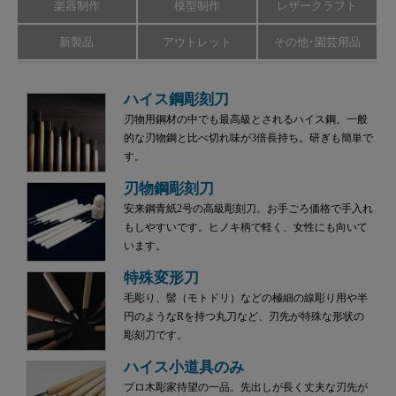
楽器制作
模型制作
レザークラフト
新製品
アウトレット
その他･園芸用品
ハイス鋼彫刻刀
刃物用鋼材の中でも最高級とされるハイス鋼。一般
的な刃物鋼と比べ切れ味が3倍長持ち。研ぎも簡単で
す。
刃物鋼彫刻刀
安来鋼青紙2号の高級彫刻刀。お手ごろ価格で手入れ
もしやすいです。ヒノキ柄で軽く、女性にも向いて
います。
特殊変形刀
毛彫り、髻（モトドリ）などの極細の線彫り用や半
円のようなRを持つ丸刀など、刃先が特殊な形状の
彫刻刀です。
ハイス小道具のみ
プロ木彫家待望の一品。先出しが長く丈夫な刃先が