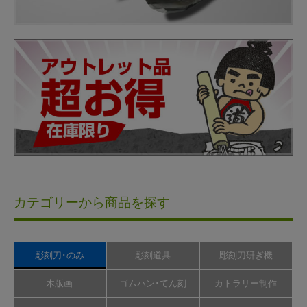
カテゴリーから商品を探す
彫刻刀･のみ
彫刻道具
彫刻刀研ぎ機
木版画
ゴムハン･てん刻
カトラリー制作