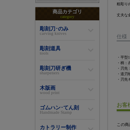
粗彫り
商品カテゴリ
丈夫な
category
彫刻刀･のみ
carving knives
仕様
彫刻道具
tools
・平型1
・柄：
彫刻刀研ぎ機
・刃先
sharpeners
・道刃
・刃先
木版画
wood print
お客
ゴムハン･てん刻
Handmade Stamp
この商
カトラリー制作