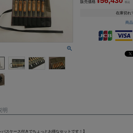
56,430
¥
販売価格
税込
在庫切れ
商
説明
ンバスケース付きでちょっとお得なセットです！】