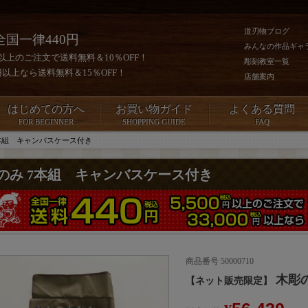
道刃物ブログ
全国一律440円
みんなの作品ギャ
0円以上のご注文で送料無料＆10％OFF！
彫刻教室一覧
00円以上なら送料無料＆15％OFF！
店舗案内
はじめての方へ
お買い物ガイド
よくある質問
FOR BEGINNER
SHOPPING GUIDE
FAQ
本組 キャンバスケース付き
のみ 7本組 キャンバスケース付き
商品番号
50000710
木彫
【ネット販売限定】