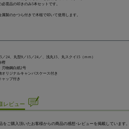
の必需品の叩きのみ5本セットです。
金属製のかつら付きで木槌で叩いて使用します。
5／24、丸型9／15／24／、浅丸15、丸スクイ15（ｍｍ）
赤樫
：刃物鋼白紙2号
物オリジナルキャンバスケース付き
キャップ付き
様レビュー
品をご購入頂いたお客様からの商品の感想･レビューを掲載しています