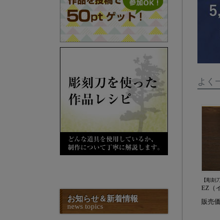
よく
【彫刻
EZ（
お知らせ＆新着情報
販売
news topics