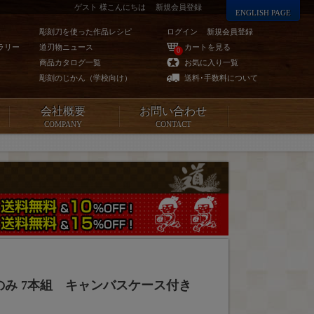
ゲスト 様こんにちは
新規会員登録
ENGLISH PAGE
彫刻刀を使った作品レシピ
ログイン
新規会員登録
ラリー
道刃物ニュース
カートを見る
0
商品カタログ一覧
お気に入り一覧
彫刻のじかん（学校向け）
送料･手数料について
会社概要
お問い合わせ
COMPANY
CONTACT
のみ 7本組 キャンバスケース付き