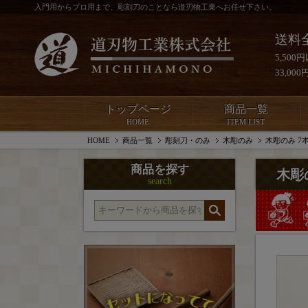
入門用からプロ用まで、彫刻刀のことなら道刃物工業へお任せ下さい。
送料
5,50
33,0
トップページ
商品一覧
HOME
ITEM LIST
HOME
商品一覧
彫刻刀・のみ
木彫のみ
木彫のみ 7
商品を探す
木彫
search