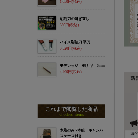
1,650
彫刻刀の研ぎ直し
330
ハイス彫刻刀 平刀
3,520
モデレッジ 剣ナギ 6mm
4,400
これまで閲覧した商品
checked items
木彫のみ 7本組 キャンバ
スケース付き