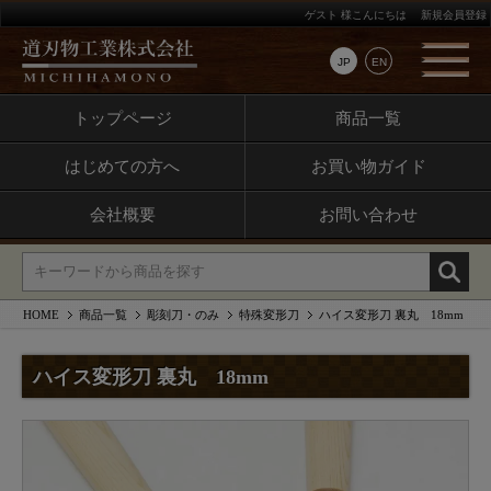
ゲスト 様こんにちは
新規会員登録
JP
EN
トップページ
商品一覧
はじめての方へ
お買い物ガイド
会社概要
お問い合わせ
HOME
商品一覧
彫刻刀・のみ
特殊変形刀
ハイス変形刀 裏丸 18mm
ハイス変形刀 裏丸 18mm