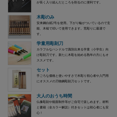
が長く入り組んだところを削るのに便利です。
木彫のみ
安来鋼白紙2号を使用。下がり輪がついているので玄
能、木槌で叩いて使用できます。荒彫りに最適で
す。
学童用彫刻刀
カラフルなハンドルで識別出来る学童（小学生）向
け彫刻刀です。新たに木彫を始める熟年の方にもオ
ススメです。
セット
手ごろな価格と使いやすさで木彫り初心者や入門用
にオススメの刃物鋼彫刻刀セットです。
大人のおうち時間
仏像彫刻や能面制作等がご自宅で楽しめます。材料
と書籍（全カラー解説）付きセットは初心者にも安
心！