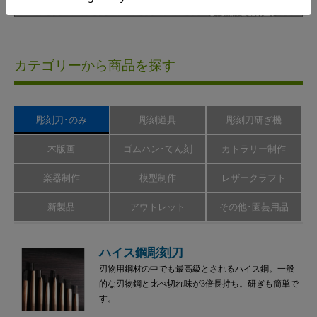
カテゴリーから商品を探す
彫刻刀･のみ
彫刻道具
彫刻刀研ぎ機
木版画
ゴムハン･てん刻
カトラリー制作
楽器制作
模型制作
レザークラフト
新製品
アウトレット
その他･園芸用品
ハイス鋼彫刻刀
刃物用鋼材の中でも最高級とされるハイス鋼。一般
的な刃物鋼と比べ切れ味が3倍長持ち。研ぎも簡単で
す。