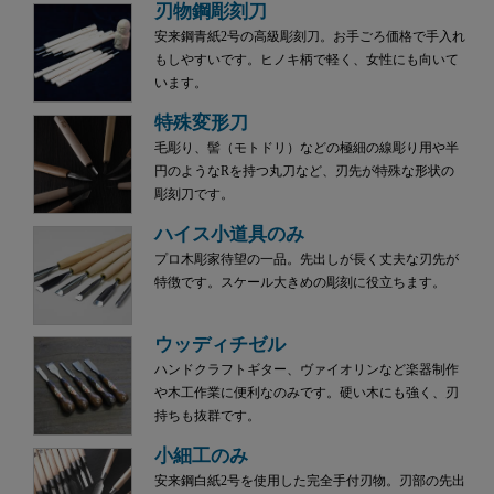
刃物鋼彫刻刀
安来鋼青紙2号の高級彫刻刀。お手ごろ価格で手入れ
もしやすいです。ヒノキ柄で軽く、女性にも向いて
います。
特殊変形刀
毛彫り、髻（モトドリ）などの極細の線彫り用や半
円のようなRを持つ丸刀など、刃先が特殊な形状の
彫刻刀です。
ハイス小道具のみ
プロ木彫家待望の一品。先出しが長く丈夫な刃先が
特徴です。スケール大きめの彫刻に役立ちます。
ウッディチゼル
ハンドクラフトギター、ヴァイオリンなど楽器制作
や木工作業に便利なのみです。硬い木にも強く、刃
持ちも抜群です。
小細工のみ
安来鋼白紙2号を使用した完全手付刃物。刃部の先出