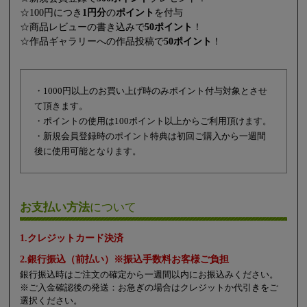
☆100円につき
1円分
の
ポイント
を付与
☆商品レビューの書き込みで
50ポイント
！
☆作品ギャラリーへの作品投稿で
50ポイント
！
・1000円以上のお買い上げ時のみポイント付与対象とさせ
て頂きます。
・ポイントの使用は100ポイント以上からご利用頂けます。
・新規会員登録時のポイント特典は初回ご購入から一週間
後に使用可能となります。
お支払い方法
について
1.クレジットカード決済
2.銀行振込（前払い）※振込手数料お客様ご負担
銀行振込時はご注文の確定から一週間以内にお振込みください。
※ご入金確認後の発送：お急ぎの場合はクレジットか代引きをご
選択ください。