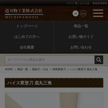
ゲスト 様こんにちは
新規会員登録
JP
EN
トップページ
商品一覧
はじめての方へ
お買い物ガイド
会社概要
お問い合わせ
HOME
商品一覧
彫刻刀・のみ
特殊変形刀
ハイス変形刀 底丸三角
ハイス変形刀 底丸三角