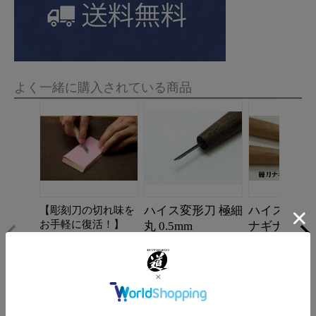
よく一緒に購入されている商品
ハイス変形刀 極細
ハイス変形刀
【彫刻刀の切れ味を
お手軽に復活！】
丸 0.5mm
ナギナタス
EZ（イージー）ケ
アー
販売価格
販売価格
4,620
4,400
¥
¥
販売価格
税込
税込
1,650
¥