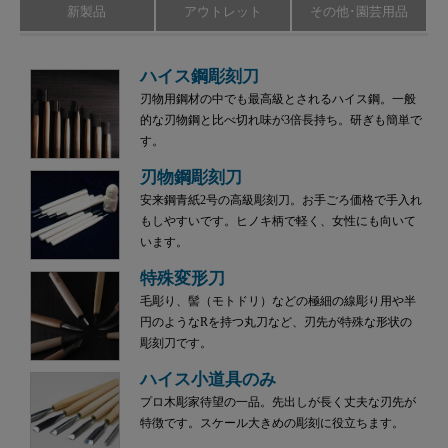
新製品
アウトレット
その他･園芸用品
ハイス鋼彫刻刀
刃物用鋼材の中でも最高級とされるハイス鋼。一般
的な刃物鋼と比べ切れ味が3倍長持ち。研ぎも簡単で
す。
刃物鋼彫刻刀
安来鋼青紙2号の高級彫刻刀。お手ごろ価格で手入れ
もしやすいです。ヒノキ柄で軽く、女性にも向いて
います。
特殊変形刀
毛彫り、髻（モトドリ）などの極細の線彫り用や半
円のようなRを持つ丸刀など、刃先が特殊な形状の
彫刻刀です。
ハイス小道具のみ
プロ木彫家待望の一品。先出しが長く丈夫な刃先が
特徴です。スケール大きめの彫刻に役立ちます。