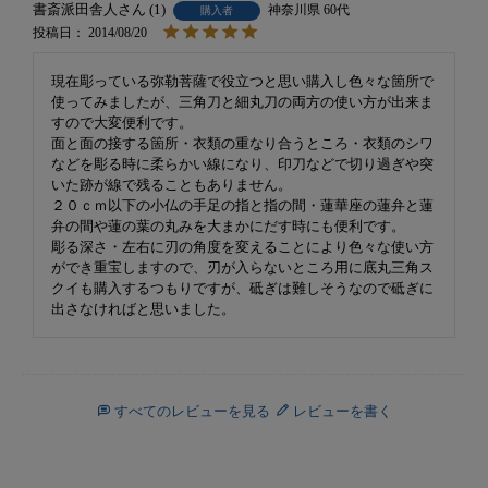
書斎派田舎人
1
神奈川県
60代
購入者
投稿日
2014/08/20
現在彫っている弥勒菩薩で役立つと思い購入し色々な箇所で
使ってみましたが、三角刀と細丸刀の両方の使い方が出来ま
すので大変便利です。

面と面の接する箇所・衣類の重なり合うところ・衣類のシワ
などを彫る時に柔らかい線になり、印刀などで切り過ぎや突
いた跡が線で残ることもありません。

２０ｃｍ以下の小仏の手足の指と指の間・蓮華座の蓮弁と蓮
弁の間や蓮の葉の丸みを大まかにだす時にも便利です。

彫る深さ・左右に刃の角度を変えることにより色々な使い方
ができ重宝しますので、刃が入らないところ用に底丸三角ス
クイも購入するつもりですが、砥ぎは難しそうなので砥ぎに
すべてのレビューを見る
レビューを書く