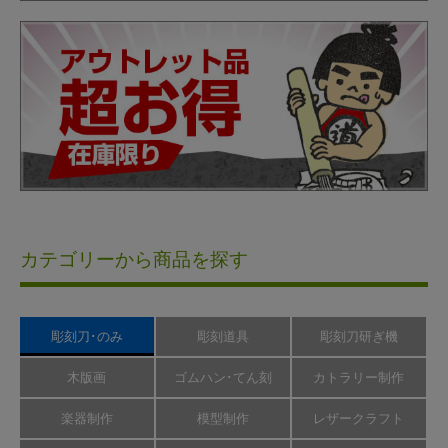
カテゴリーから商品を探す
彫刻刀･のみ
彫刻道具
彫刻刀研ぎ機
木版画
ゴムハン･てん刻
カトラリー制作
楽器制作
模型制作
レザークラフト