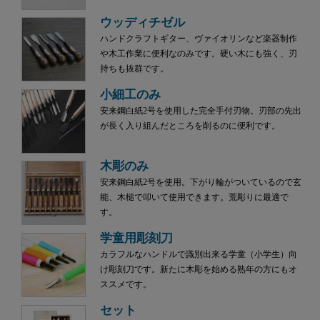
ウッディチゼル
ハンドクラフトギター、ヴァイオリンなど楽器制作
や木工作業に便利なのみです。硬い木にも強く、刃
持ちも抜群です。
小細工のみ
安来鋼白紙2号を使用した完全手付刃物。刃部の先出
が長く入り組んだところを削るのに便利です。
木彫のみ
安来鋼白紙2号を使用。下がり輪がついているので玄
能、木槌で叩いて使用できます。荒彫りに最適で
す。
学童用彫刻刀
カラフルなハンドルで識別出来る学童（小学生）向
け彫刻刀です。新たに木彫を始める熟年の方にもオ
ススメです。
セット