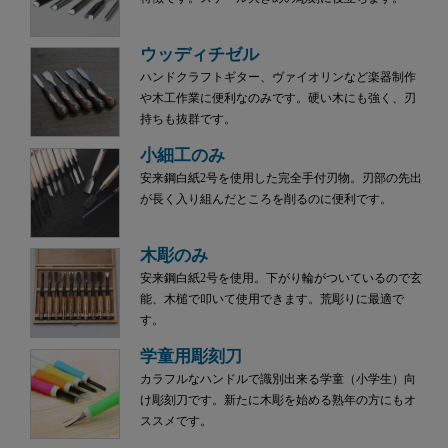
ウッディチゼル
ハンドクラフトギター、ヴァイオリンなど楽器制作
や木工作業に便利なのみです。硬い木にも強く、刃
持ちも抜群です。
小細工のみ
安来鋼白紙2号を使用した完全手付刃物。刃部の先出
が長く入り組んだところを削るのに便利です。
木彫のみ
安来鋼白紙2号を使用。下がり輪がついているので玄
能、木槌で叩いて使用できます。荒彫りに最適で
す。
学童用彫刻刀
カラフルなハンドルで識別出来る学童（小学生）向
け彫刻刀です。新たに木彫を始める熟年の方にもオ
ススメです。