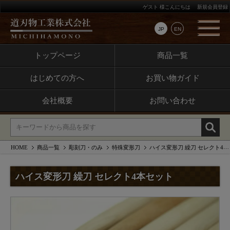
ゲスト 様こんにちは
新規会員登録
JP
EN
トップページ
商品一覧
はじめての方へ
お買い物ガイド
会社概要
お問い合わせ
HOME
商品一覧
彫刻刀・のみ
特殊変形刀
ハイス変形刀 繰刀 セレクト4本セット
ハイス変形刀 繰刀 セレクト4本セット