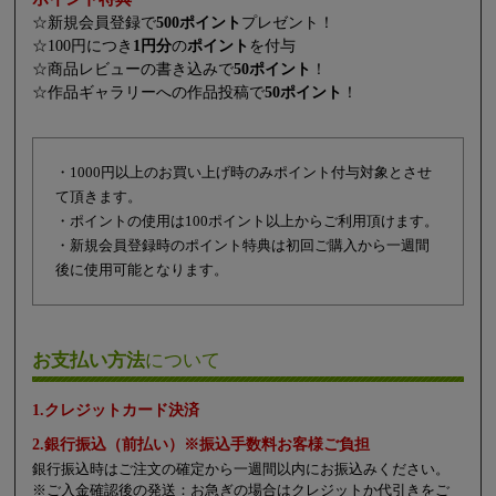
☆新規会員登録で
500ポイント
プレゼント！
☆100円につき
1円分
の
ポイント
を付与
☆商品レビューの書き込みで
50ポイント
！
☆作品ギャラリーへの作品投稿で
50ポイント
！
・1000円以上のお買い上げ時のみポイント付与対象とさせ
て頂きます。
・ポイントの使用は100ポイント以上からご利用頂けます。
・新規会員登録時のポイント特典は初回ご購入から一週間
後に使用可能となります。
お支払い方法
について
1.クレジットカード決済
2.銀行振込（前払い）※振込手数料お客様ご負担
銀行振込時はご注文の確定から一週間以内にお振込みください。
※ご入金確認後の発送：お急ぎの場合はクレジットか代引きをご