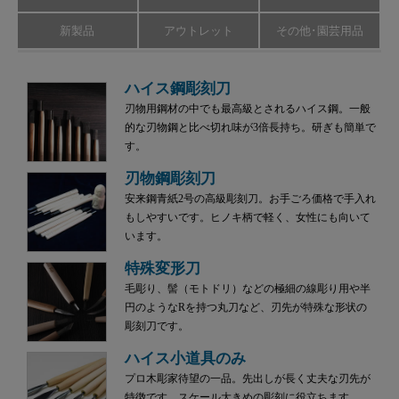
新製品
アウトレット
その他･園芸用品
ハイス鋼彫刻刀
刃物用鋼材の中でも最高級とされるハイス鋼。一般
的な刃物鋼と比べ切れ味が3倍長持ち。研ぎも簡単で
す。
刃物鋼彫刻刀
安来鋼青紙2号の高級彫刻刀。お手ごろ価格で手入れ
もしやすいです。ヒノキ柄で軽く、女性にも向いて
います。
特殊変形刀
毛彫り、髻（モトドリ）などの極細の線彫り用や半
円のようなRを持つ丸刀など、刃先が特殊な形状の
彫刻刀です。
ハイス小道具のみ
プロ木彫家待望の一品。先出しが長く丈夫な刃先が
特徴です。スケール大きめの彫刻に役立ちます。