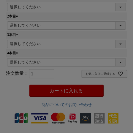
(
必
須
2本目
)
(
必
須
3本目
)
(
必
須
4本目
)
(
必
須
お気に入りに登録する
)
カートに入れる
商品についてのお問い合わせ