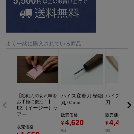
よく一緒に購入されている商品
ハイス変形刀 極細
ハイス変形刀
【彫刻刀の切れ味を
お手軽に復活！】
丸 0.5mm
刀
EZ（イージー）ケ
アー
販売価格
販売価格
4,620
4,400
¥
¥
販売価格
税込
税込