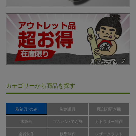
カテゴリーから商品を探す
彫刻刀･のみ
彫刻道具
彫刻刀研ぎ機
木版画
ゴムハン･てん刻
カトラリー制作
楽器制作
模型制作
レザークラフト