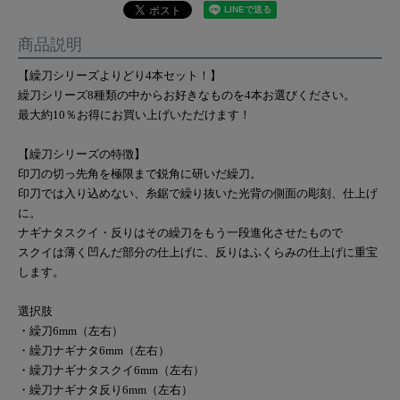
商品説明
【繰刀シリーズよりどり4本セット！】
繰刀シリーズ8種類の中からお好きなものを4本お選びください。
最大約10％お得にお買い上げいただけます！
【繰刀シリーズの特徴】
印刀の切っ先角を極限まで鋭角に研いだ繰刀。
印刀では入り込めない、糸鋸で繰り抜いた光背の側面の彫刻、仕上げ
に。
ナギナタスクイ・反りはその繰刀をもう一段進化させたもので
スクイは薄く凹んだ部分の仕上げに、反りはふくらみの仕上げに重宝
します。
選択肢
・繰刀6mm（左右）
・繰刀ナギナタ6mm（左右）
・繰刀ナギナタスクイ6mm（左右）
・繰刀ナギナタ反り6mm（左右）