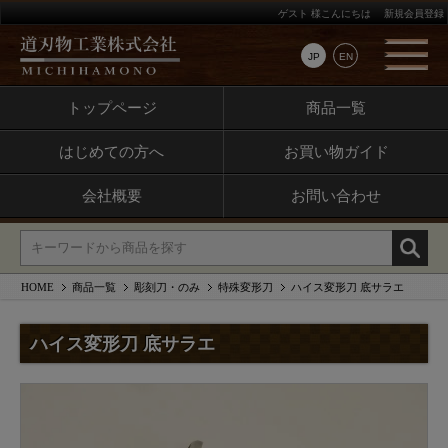
ゲスト 様こんにちは
新規会員登録
JP
EN
トップページ
商品一覧
はじめての方へ
お買い物ガイド
会社概要
お問い合わせ
HOME
商品一覧
彫刻刀・のみ
特殊変形刀
ハイス変形刀 底サラエ
ハイス変形刀 底サラエ