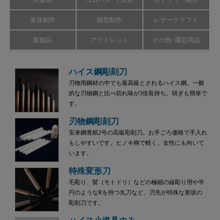
楽器制作
模型制作
レザークラフト
新製品
アウトレット
その他･園芸用品
ハイス鋼彫刻刀
刃物用鋼材の中でも最高級とされるハイス鋼。一般
的な刃物鋼と比べ切れ味が3倍長持ち。研ぎも簡単で
す。
刃物鋼彫刻刀
安来鋼青紙2号の高級彫刻刀。お手ごろ価格で手入れ
もしやすいです。ヒノキ柄で軽く、女性にも向いて
います。
特殊変形刀
毛彫り、髻（モトドリ）などの極細の線彫り用や半
円のようなRを持つ丸刀など、刃先が特殊な形状の
彫刻刀です。