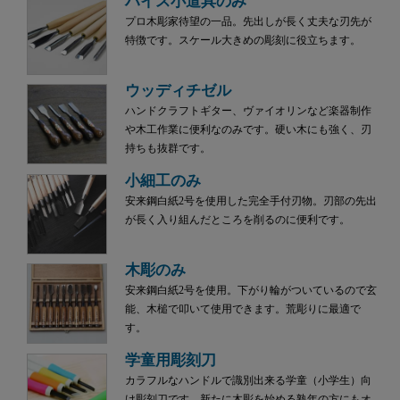
ハイス小道具のみ
プロ木彫家待望の一品。先出しが長く丈夫な刃先が
特徴です。スケール大きめの彫刻に役立ちます。
ウッディチゼル
ハンドクラフトギター、ヴァイオリンなど楽器制作
や木工作業に便利なのみです。硬い木にも強く、刃
持ちも抜群です。
小細工のみ
安来鋼白紙2号を使用した完全手付刃物。刃部の先出
が長く入り組んだところを削るのに便利です。
木彫のみ
安来鋼白紙2号を使用。下がり輪がついているので玄
能、木槌で叩いて使用できます。荒彫りに最適で
す。
学童用彫刻刀
カラフルなハンドルで識別出来る学童（小学生）向
け彫刻刀です。新たに木彫を始める熟年の方にもオ