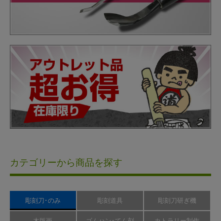
カテゴリーから商品を探す
彫刻刀･のみ
彫刻道具
彫刻刀研ぎ機
木版画
ゴムハン･てん刻
カトラリー制作