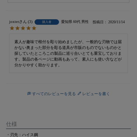
joxter
3
愛知県
60代
男性
投稿日
2020/11/14
購入者
素人が趣味で根付を彫り始めましたが、一般的な刃物では届
かない奥まった部分を彫る道具が市販のものでないものかと
探していたところこの製品に巡り合いとても重宝しておりま
す。製品の各ページに動画もあって、素人にも使い方などが
分かりやすく助かります。
すべてのレビューを見る
レビューを書く
仕様
・刃先：ハイス鋼