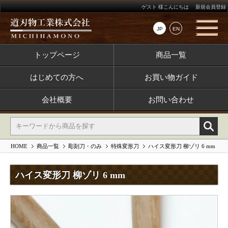
ゲスト 様こんにちは
新規会員登録
JP
EN
トップページ
商品一覧
はじめての方へ
お買い物ガイド
会社概要
お問い合わせ
HOME
商品一覧
彫刻刀・のみ
特殊変形刀
ハイス変形刀 柳ゾリ 6 mm
ハイス変形刀 柳ゾリ 6 mm