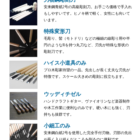
安来鋼青紙2号の高級彫刻刀。お手ごろ価格で手入れ
もしやすいです。ヒノキ柄で軽く、女性にも向いて
います。
特殊変形刀
毛彫り、髻（モトドリ）などの極細の線彫り用や半
円のようなRを持つ丸刀など、刃先が特殊な形状の
彫刻刀です。
ハイス小道具のみ
プロ木彫家待望の一品。先出しが長く丈夫な刃先が
特徴です。スケール大きめの彫刻に役立ちます。
ウッディチゼル
ハンドクラフトギター、ヴァイオリンなど楽器制作
や木工作業に便利なのみです。硬い木にも強く、刃
持ちも抜群です。
小細工のみ
安来鋼白紙2号を使用した完全手付刃物。刃部の先出
が長く入り組んだところを削るのに便利です。