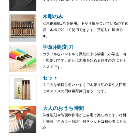
木彫のみ
安来鋼白紙2号を使用。下がり輪がついているので玄
能、木槌で叩いて使用できます。荒彫りに最適で
す。
学童用彫刻刀
カラフルなハンドルで識別出来る学童（小学生）向
け彫刻刀です。新たに木彫を始める熟年の方にもオ
ススメです。
セット
手ごろな価格と使いやすさで木彫り初心者や入門用
にオススメの刃物鋼彫刻刀セットです。
大人のおうち時間
仏像彫刻や能面制作等がご自宅で楽しめます。材料
と書籍（全カラー解説）付きセットは初心者にも安
心！