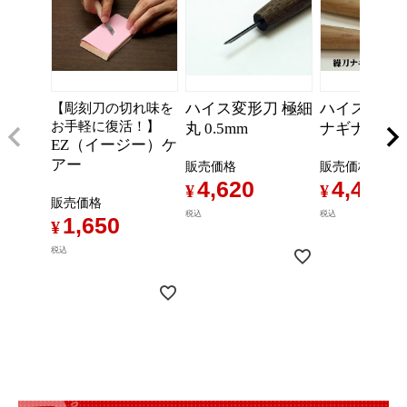
ハイス変形刀 極細
ハイス変形刀
【彫刻刀の切れ味を
お手軽に復活！】
丸 0.5mm
ナギナタス
EZ（イージー）ケ
アー
販売価格
販売価格
4,620
4,400
¥
¥
販売価格
税込
税込
1,650
¥
税込