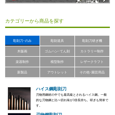
カテゴリーから商品を探す
彫刻刀･のみ
彫刻道具
彫刻刀研ぎ機
木版画
ゴムハン･てん刻
カトラリー制作
楽器制作
模型制作
レザークラフト
新製品
アウトレット
その他･園芸用品
ハイス鋼彫刻刀
刃物用鋼材の中でも最高級とされるハイス鋼。一般
的な刃物鋼と比べ切れ味が3倍長持ち。研ぎも簡単で
す。
刃物鋼彫刻刀