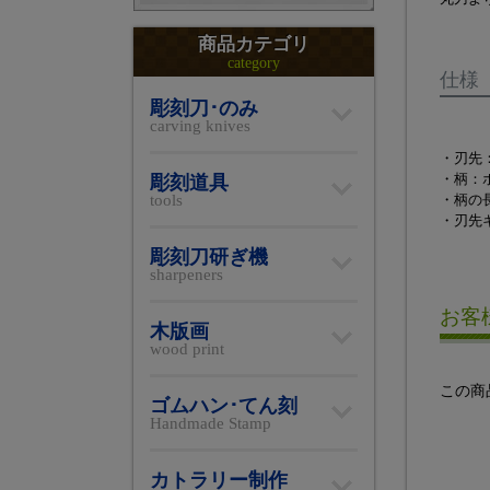
商品カテゴリ
category
仕様
彫刻刀･のみ
carving knives
・刃先
・柄：
彫刻道具
・柄の長
tools
・刃先
彫刻刀研ぎ機
sharpeners
お客
木版画
wood print
この商
ゴムハン･てん刻
Handmade Stamp
カトラリー制作