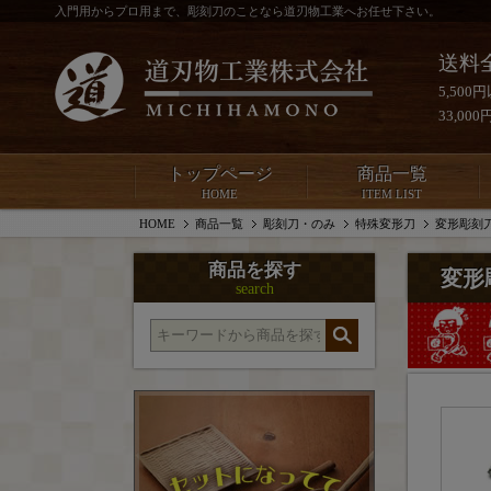
入門用からプロ用まで、彫刻刀のことなら道刃物工業へお任せ下さい。
送料
5,50
33,0
トップページ
商品一覧
HOME
ITEM LIST
HOME
商品一覧
彫刻刀・のみ
特殊変形刀
変形彫刻刀
商品を探す
変形
search