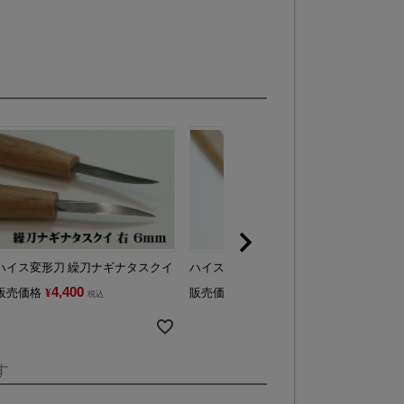
ハイス変形刀 繰刀ナギナタスクイ
ハイス変形刀 外丸刀
ハ
4,400
4,400
販売価格
¥
販売価格
¥
販
税込
税込
す