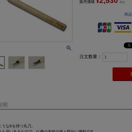
2,530
¥
販売価格
税込
商
説明
ようなRを持つ丸刀。
りも深い丸みなので、仏像の衣紋の波々部分に便利です。