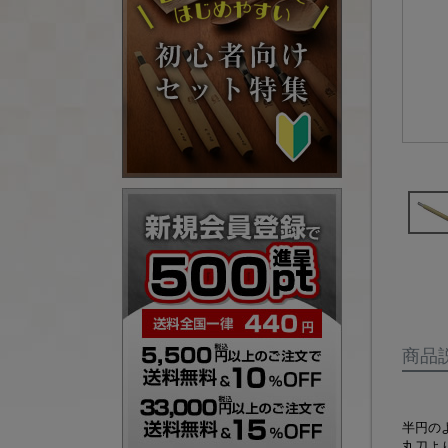
商品
半円の
丸刀よ