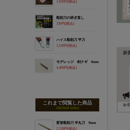
1,650
彫刻刀の研ぎ直し
330
ハイス彫刻刀 平刀
3,520
モデレッジ 剣ナギ 6mm
4,400
これまで閲覧した商品
checked items
変形彫刻刀 半丸刀 9mm
2,530