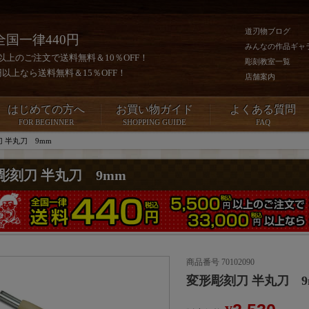
道刃物ブログ
全国一律440円
みんなの作品ギャ
0円以上のご注文で送料無料＆10％OFF！
彫刻教室一覧
00円以上なら送料無料＆15％OFF！
店舗案内
はじめての方へ
お買い物ガイド
よくある質問
FOR BEGINNER
SHOPPING GUIDE
FAQ
 半丸刀 9mm
彫刻刀 半丸刀 9mm
商品番号
70102090
変形彫刻刀 半丸刀 9