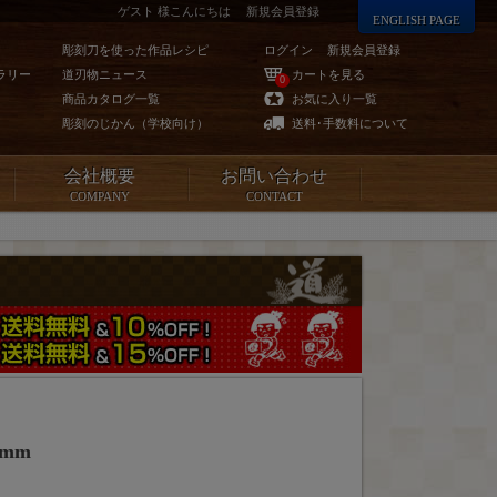
ゲスト 様こんにちは
新規会員登録
ENGLISH PAGE
彫刻刀を使った作品レシピ
ログイン
新規会員登録
ラリー
道刃物ニュース
カートを見る
0
商品カタログ一覧
お気に入り一覧
彫刻のじかん（学校向け）
送料･手数料について
会社概要
お問い合わせ
COMPANY
CONTACT
mm