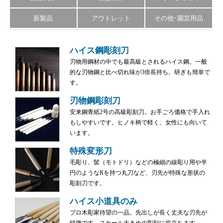
新製品
アウトレット
その他･園芸用品
ハイス鋼彫刻刀
刃物用鋼材の中でも最高級とされるハイス鋼。一般
的な刃物鋼と比べ切れ味が3倍長持ち。研ぎも簡単で
す。
刃物鋼彫刻刀
安来鋼青紙2号の高級彫刻刀。お手ごろ価格で手入れ
もしやすいです。ヒノキ柄で軽く、女性にも向いて
います。
特殊変形刀
毛彫り、髻（モトドリ）などの極細の線彫り用や半
円のようなRを持つ丸刀など、刃先が特殊な形状の
彫刻刀です。
ハイス小道具のみ
プロ木彫家待望の一品。先出しが長く丈夫な刃先が
特徴です。スケール大きめの彫刻に役立ちます。