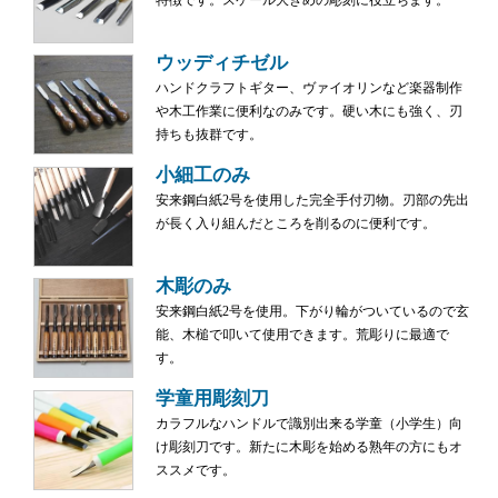
ウッディチゼル
ハンドクラフトギター、ヴァイオリンなど楽器制作
や木工作業に便利なのみです。硬い木にも強く、刃
持ちも抜群です。
小細工のみ
安来鋼白紙2号を使用した完全手付刃物。刃部の先出
が長く入り組んだところを削るのに便利です。
木彫のみ
安来鋼白紙2号を使用。下がり輪がついているので玄
能、木槌で叩いて使用できます。荒彫りに最適で
す。
学童用彫刻刀
カラフルなハンドルで識別出来る学童（小学生）向
け彫刻刀です。新たに木彫を始める熟年の方にもオ
ススメです。