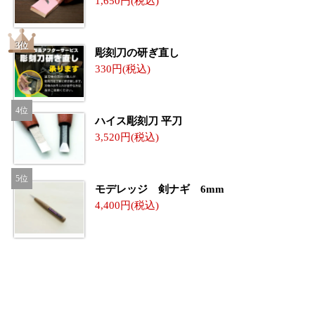
1,650
彫刻刀の研ぎ直し
330
ハイス彫刻刀 平刀
3,520
モデレッジ 剣ナギ 6mm
4,400