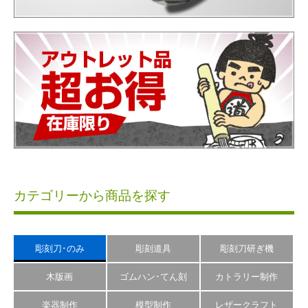
カテゴリーから商品を探す
彫刻刀･のみ
彫刻道具
彫刻刀研ぎ機
木版画
ゴムハン･てん刻
カトラリー制作
楽器制作
模型制作
レザークラフト