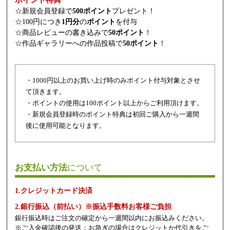
ポイント特典
☆新規会員登録で
500ポイント
プレゼント！
☆100円につき
1円分
の
ポイント
を付与
☆商品レビューの書き込みで
50ポイント
！
☆作品ギャラリーへの作品投稿で
50ポイント
！
・1000円以上のお買い上げ時のみポイント付与対象とさせ
て頂きます。
・ポイントの使用は100ポイント以上からご利用頂けます。
・新規会員登録時のポイント特典は初回ご購入から一週間
後に使用可能となります。
お支払い方法
について
1.クレジットカード決済
2.銀行振込（前払い）※振込手数料お客様ご負担
銀行振込時はご注文の確定から一週間以内にお振込みください。
※ご入金確認後の発送：お急ぎの場合はクレジットか代引きをご