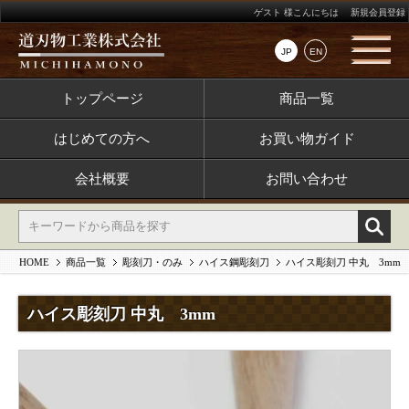
ゲスト 様こんにちは
新規会員登録
JP
EN
トップページ
商品一覧
はじめての方へ
お買い物ガイド
会社概要
お問い合わせ
HOME
商品一覧
彫刻刀・のみ
ハイス鋼彫刻刀
ハイス彫刻刀 中丸 3mm
ハイス彫刻刀 中丸 3mm