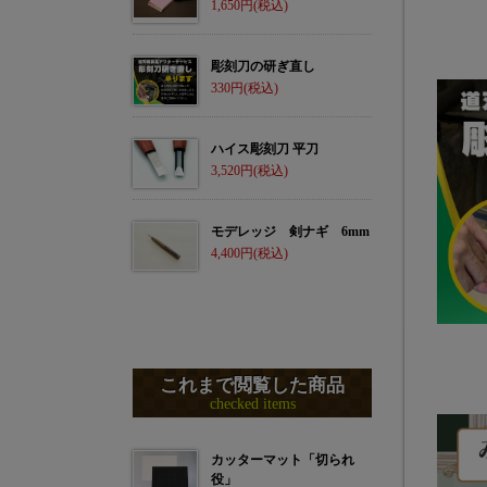
1,650
彫刻刀の研ぎ直し
330
ハイス彫刻刀 平刀
3,520
モデレッジ 剣ナギ 6mm
4,400
これまで閲覧した商品
checked items
カッターマット「切られ
役」