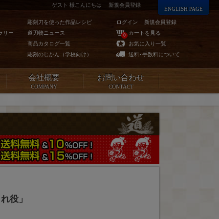
ゲスト 様こんにちは
新規会員登録
ENGLISH PAGE
彫刻刀を使った作品レシピ
ログイン
新規会員登録
ラリー
道刃物ニュース
カートを見る
0
商品カタログ一覧
お気に入り一覧
彫刻のじかん（学校向け）
送料･手数料について
会社概要
お問い合わせ
COMPANY
CONTACT
られ役」