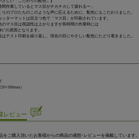
やさしい「こだわりの配色」】
時間作業しているとマス目がチカチカして疲れるー」
くりのプロたちのこのような声に応えるために、配色にもこだわりました。
カッターマットは目立つ色で「マス目」が印刷されています。
色のマス目は視認性は上がりますが長時間の作業時には
疲れ”の原因となります。
役はテスト印刷を繰り返し、現在の目にやさしい配色にたどり着きました。
ズ
20×300mm）
様レビュー
品をご購入頂いたお客様からの商品の感想･レビューを掲載しています