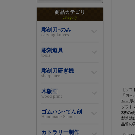
商品カテゴリ
category
彫刻刀･のみ
carving knives
彫刻道具
tools
彫刻刀研ぎ機
sharpeners
【ソフ
木版画
「切ら
wood print
3mm
ソフト
ゴムハン･てん刻
2枚の
Handmade Stamp
製造法
品質の
カトラリー制作