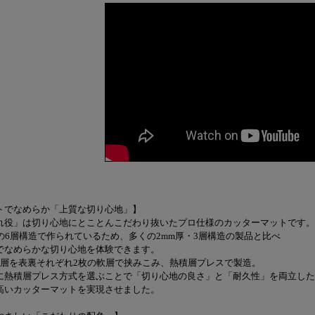
トでなめらか「上質な切り心地」】
れ役」は切り心地にとことんこだわり抜いたプロ仕様のカッターマットです。
厚の6層構造で作られているため、多くの2mm厚・3層構造の製品と比べ
でなめらかな切り心地を体験できます。
硬層を表裏それぞれ2枚の軟層で挟みこみ、熱積層プレスで製造。
に熱積層プレス方式を選ぶことで「切り心地の良さ」と「耐久性」を両立した
高いカッターマットを実現させました。