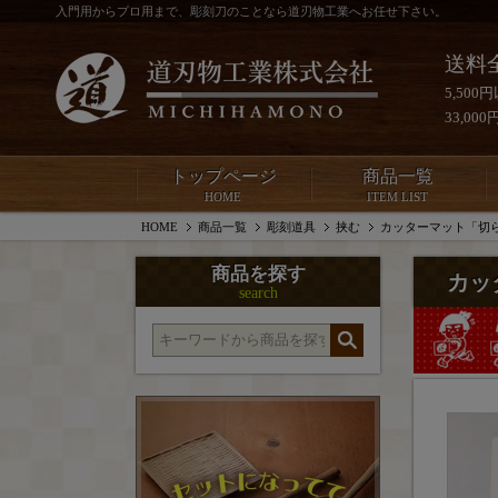
入門用からプロ用まで、彫刻刀のことなら道刃物工業へお任せ下さい。
送料
5,50
33,0
トップページ
商品一覧
HOME
ITEM LIST
HOME
商品一覧
彫刻道具
挟む
カッターマット「切
商品を探す
カッ
search