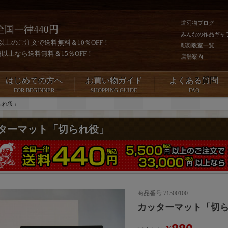
道刃物ブログ
全国一律440円
みんなの作品ギャ
0円以上のご注文で送料無料＆10％OFF！
彫刻教室一覧
00円以上なら送料無料＆15％OFF！
店舗案内
はじめての方へ
お買い物ガイド
よくある質問
FOR BEGINNER
SHOPPING GUIDE
FAQ
られ役」
ターマット「切られ役」
商品番号
71500100
カッターマット「切