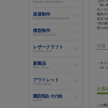
【目に
Handcrafted cutlery
「長い
モノづ
楽器制作
既存の
Instrument making tools
目立つ
“目の
切られ
模型制作
Modeling tools
仕様
レザークラフト
Leather craft
新製品
・サイ
New items
A4（2
アウトレット
Outlet items
お客
園芸用品･その他
Others
この商