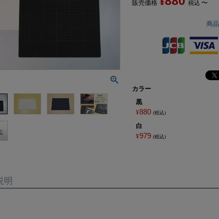
880
¥
販売価格
〜
税込
商
カラー
黒
880
¥
税込
白
979
¥
税込
説明