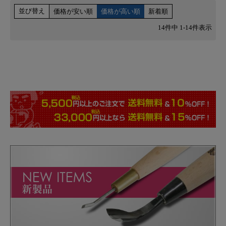
並び替え
価格が安い順
価格が高い順
新着順
14
件中
1
-
14
件表示