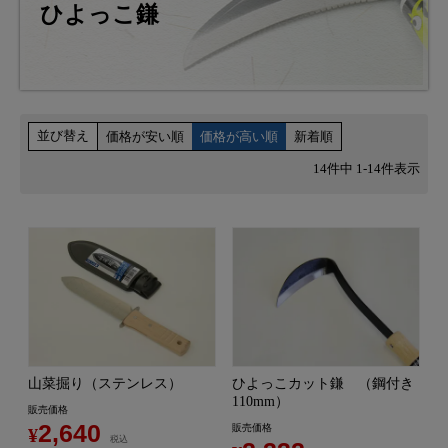
ひよっこ鎌
並び替え
価格が安い順
価格が高い順
新着順
14
件中
1
-
14
件表示
山菜掘り（ステンレス）
ひよっこカット鎌 （鋼付き
110mm）
販売価格
2,640
販売価格
¥
税込