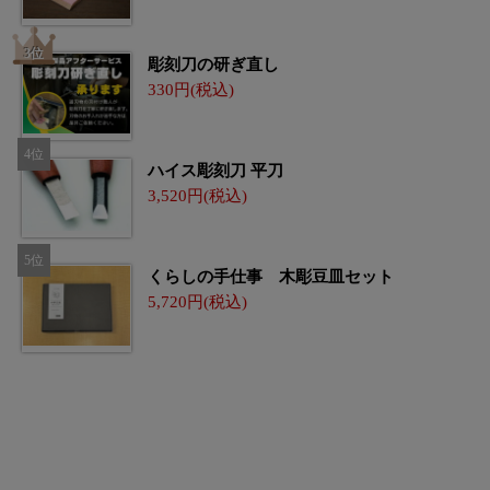
彫刻刀の研ぎ直し
330
ハイス彫刻刀 平刀
3,520
くらしの手仕事 木彫豆皿セット
5,720