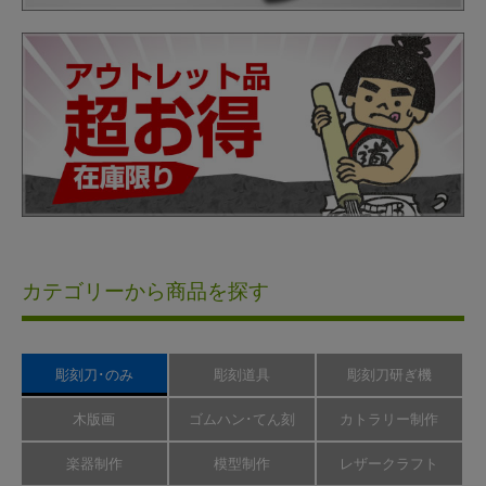
カテゴリーから商品を探す
彫刻刀･のみ
彫刻道具
彫刻刀研ぎ機
木版画
ゴムハン･てん刻
カトラリー制作
楽器制作
模型制作
レザークラフト