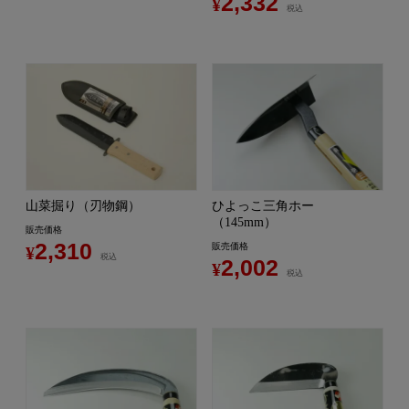
2,332
¥
税込
山菜掘り（刃物鋼）
ひよっこ三角ホー
（145mm）
販売価格
2,310
販売価格
¥
税込
2,002
¥
税込