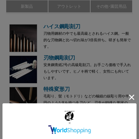
新製品
アウトレット
その他･園芸用品
ハイス鋼彫刻刀
刃物用鋼材の中でも最高級とされるハイス鋼。一般
的な刃物鋼と比べ切れ味が3倍長持ち。研ぎも簡単で
す。
刃物鋼彫刻刀
安来鋼青紙2号の高級彫刻刀。お手ごろ価格で手入れ
もしやすいです。ヒノキ柄で軽く、女性にも向いて
います。
特殊変形刀
毛彫り、髻（モトドリ）などの極細の線彫り用や半
円のようなRを持つ丸刀など、刃先が特殊な形状の
彫刻刀です。
ハイス小道具のみ
プロ木彫家待望の一品。先出しが長く丈夫な刃先が
特徴です。スケール大きめの彫刻に役立ちます。