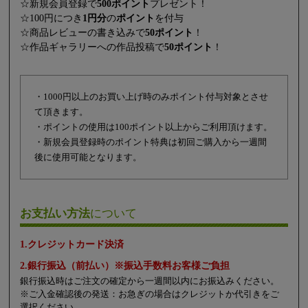
☆新規会員登録で
500ポイント
プレゼント！
☆100円につき
1円分
の
ポイント
を付与
☆商品レビューの書き込みで
50ポイント
！
☆作品ギャラリーへの作品投稿で
50ポイント
！
・1000円以上のお買い上げ時のみポイント付与対象とさせ
て頂きます。
・ポイントの使用は100ポイント以上からご利用頂けます。
・新規会員登録時のポイント特典は初回ご購入から一週間
後に使用可能となります。
お支払い方法
について
1.クレジットカード決済
2.銀行振込（前払い）※振込手数料お客様ご負担
銀行振込時はご注文の確定から一週間以内にお振込みください。
※ご入金確認後の発送：お急ぎの場合はクレジットか代引きをご
選択ください。