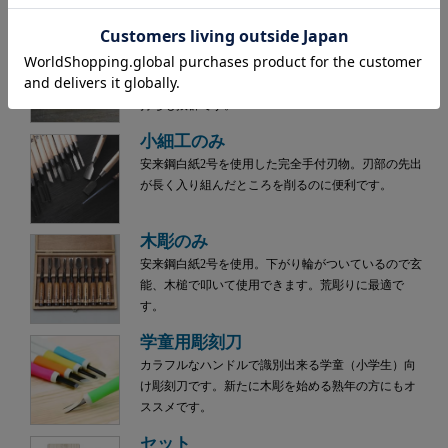
ウッディチゼル
ハンドクラフトギター、ヴァイオリンなど楽器制作
や木工作業に便利なのみです。硬い木にも強く、刃
持ちも抜群です。
小細工のみ
安来鋼白紙2号を使用した完全手付刃物。刃部の先出
が長く入り組んだところを削るのに便利です。
木彫のみ
安来鋼白紙2号を使用。下がり輪がついているので玄
能、木槌で叩いて使用できます。荒彫りに最適で
す。
学童用彫刻刀
カラフルなハンドルで識別出来る学童（小学生）向
け彫刻刀です。新たに木彫を始める熟年の方にもオ
ススメです。
セット