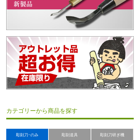
カテゴリーから商品を探す
彫刻刀･のみ
彫刻道具
彫刻刀研ぎ機