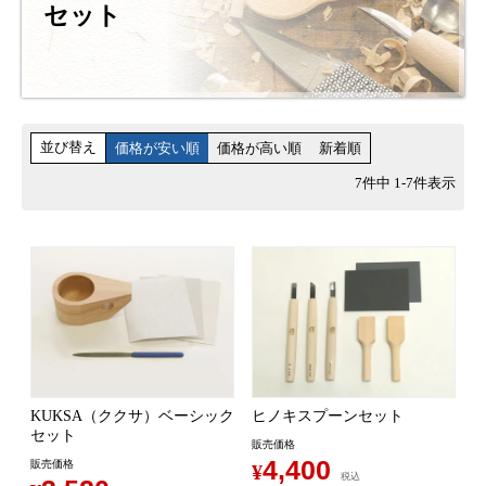
セット
並び替え
価格が安い順
価格が高い順
新着順
7
件中
1
-
7
件表示
KUKSA（ククサ）ベーシック
ヒノキスプーンセット
セット
販売価格
4,400
販売価格
¥
税込