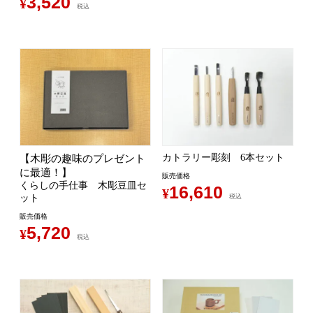
3,520
¥
税込
カトラリー彫刻 6本セット
【木彫の趣味のプレゼント
に最適！】
販売価格
くらしの手仕事 木彫豆皿セ
16,610
¥
ット
税込
販売価格
5,720
¥
税込