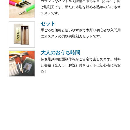
カラフルなハンドルで識別出来る学童（小学生）向
け彫刻刀です。新たに木彫を始める熟年の方にもオ
ススメです。
セット
手ごろな価格と使いやすさで木彫り初心者や入門用
にオススメの刃物鋼彫刻刀セットです。
大人のおうち時間
仏像彫刻や能面制作等がご自宅で楽しめます。材料
と書籍（全カラー解説）付きセットは初心者にも安
心！