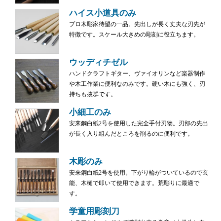
ハイス小道具のみ
プロ木彫家待望の一品。先出しが長く丈夫な刃先が
特徴です。スケール大きめの彫刻に役立ちます。
ウッディチゼル
ハンドクラフトギター、ヴァイオリンなど楽器制作
や木工作業に便利なのみです。硬い木にも強く、刃
持ちも抜群です。
小細工のみ
安来鋼白紙2号を使用した完全手付刃物。刃部の先出
が長く入り組んだところを削るのに便利です。
木彫のみ
安来鋼白紙2号を使用。下がり輪がついているので玄
能、木槌で叩いて使用できます。荒彫りに最適で
す。
学童用彫刻刀