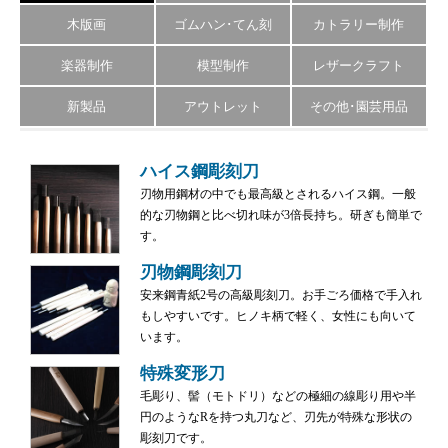
木版画
ゴムハン･てん刻
カトラリー制作
楽器制作
模型制作
レザークラフト
新製品
アウトレット
その他･園芸用品
ハイス鋼彫刻刀
刃物用鋼材の中でも最高級とされるハイス鋼。一般
的な刃物鋼と比べ切れ味が3倍長持ち。研ぎも簡単で
す。
刃物鋼彫刻刀
安来鋼青紙2号の高級彫刻刀。お手ごろ価格で手入れ
もしやすいです。ヒノキ柄で軽く、女性にも向いて
います。
特殊変形刀
毛彫り、髻（モトドリ）などの極細の線彫り用や半
円のようなRを持つ丸刀など、刃先が特殊な形状の
彫刻刀です。