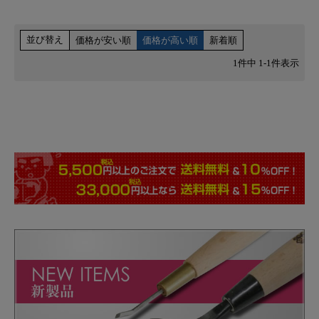
並び替え
価格が安い順
価格が高い順
新着順
1
件中
1
-
1
件表示