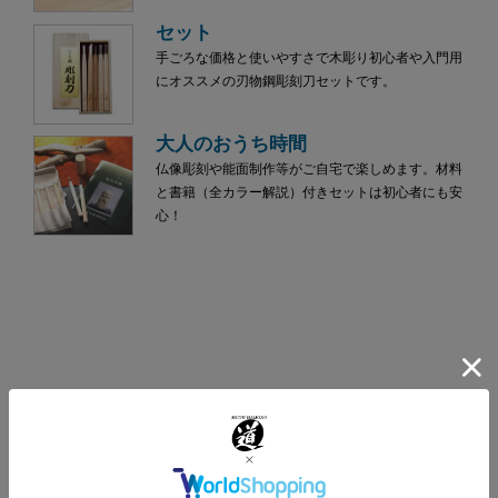
セット
手ごろな価格と使いやすさで木彫り初心者や入門用
にオススメの刃物鋼彫刻刀セットです。
大人のおうち時間
仏像彫刻や能面制作等がご自宅で楽しめます。材料
と書籍（全カラー解説）付きセットは初心者にも安
心！
新着商品