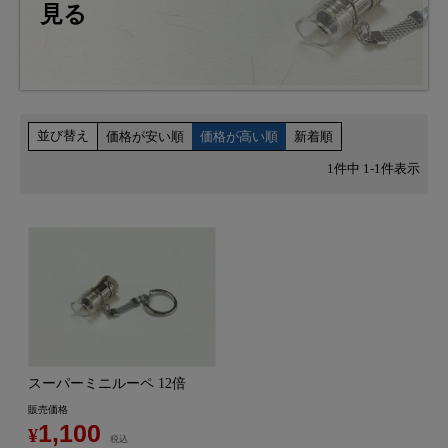
見る
並び替え
価格が安い順
価格が高い順
新着順
1
件中
1
-
1
件表示
スーパーミニルーペ 12倍
販売価格
1,100
¥
税込