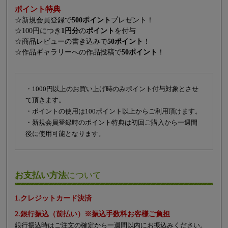
ポイント特典
☆新規会員登録で
500ポイント
プレゼント！
☆100円につき
1円分
の
ポイント
を付与
☆商品レビューの書き込みで
50ポイント
！
☆作品ギャラリーへの作品投稿で
50ポイント
！
・1000円以上のお買い上げ時のみポイント付与対象とさせ
て頂きます。
・ポイントの使用は100ポイント以上からご利用頂けます。
・新規会員登録時のポイント特典は初回ご購入から一週間
後に使用可能となります。
お支払い方法
について
1.クレジットカード決済
2.銀行振込（前払い）※振込手数料お客様ご負担
銀行振込時はご注文の確定から一週間以内にお振込みください。