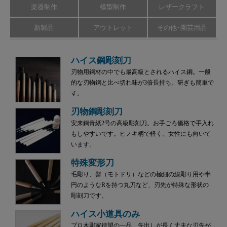
楽器制作
模型制作
レザークラフト
新製品
アウトレット
その他･園芸用品
ハイス鋼彫刻刀
刃物用鋼材の中でも最高級とされるハイス鋼。一般
的な刃物鋼と比べ切れ味が3倍長持ち。研ぎも簡単で
す。
刃物鋼彫刻刀
安来鋼青紙2号の高級彫刻刀。お手ごろ価格で手入れ
もしやすいです。ヒノキ柄で軽く、女性にも向いて
います。
特殊変形刀
毛彫り、髻（モトドリ）などの極細の線彫り用や半
円のようなRを持つ丸刀など、刃先が特殊な形状の
彫刻刀です。
ハイス小道具のみ
プロ木彫家待望の一品。先出しが長く丈夫な刃先が