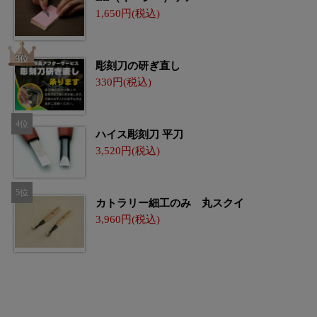
1,650
彫刻刀の研ぎ直し
330
ハイス彫刻刀 平刀
3,520
カトラリー細工のみ 丸スクイ
3,960