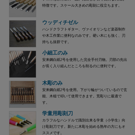
特徴です。スケール大きめの彫刻に役立ちます。
ウッディチゼル
ハンドクラフトギター、ヴァイオリンなど楽器制作
や木工作業に便利なのみです。硬い木にも強く、刃
持ちも抜群です。
小細工のみ
安来鋼白紙2号を使用した完全手付刃物。刃部の先出
が長く入り組んだところを削るのに便利です。
木彫のみ
安来鋼白紙2号を使用。下がり輪がついているので玄
能、木槌で叩いて使用できます。荒彫りに最適で
す。
学童用彫刻刀
カラフルなハンドルで識別出来る学童（小学生）向
け彫刻刀です。新たに木彫を始める熟年の方にもオ
ススメです。