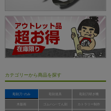
カテゴリーから商品を探す
彫刻刀･のみ
彫刻道具
彫刻刀研ぎ機
木版画
ゴムハン･てん刻
カトラリー制作