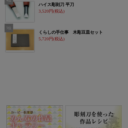
ハイス彫刻刀 平刀
3,520
くらしの手仕事 木彫豆皿セット
5,720