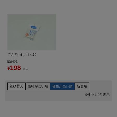
てん刻消しゴム印
販売価格
198
¥
税込
並び替え
価格が安い順
価格が高い順
新着順
9
件中
1
-
9
件表示