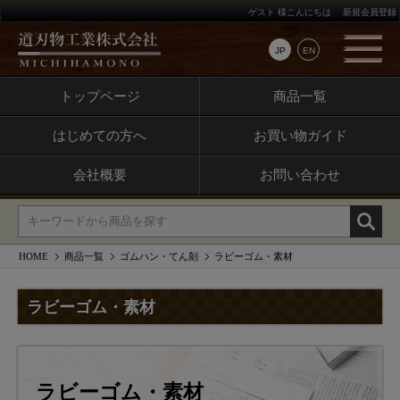
ゲスト 様こんにちは
新規会員登録
JP
EN
トップページ
商品一覧
はじめての方へ
お買い物ガイド
会社概要
お問い合わせ
HOME
商品一覧
ゴムハン・てん刻
ラビーゴム・素材
ラビーゴム・素材
ラビーゴム・素材