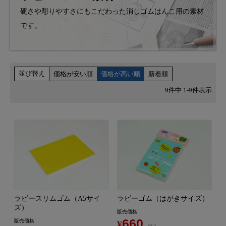
硬さや彫りやすさにもこだわった消しゴムはんこ用の素材
です。
並び替え
価格が安い順
価格が高い順
新着順
9
件中
1
-
9
件表示
ラビースリムゴム（A5サイ
ラビーゴム（はがきサイズ）
ズ）
販売価格
660
販売価格
¥