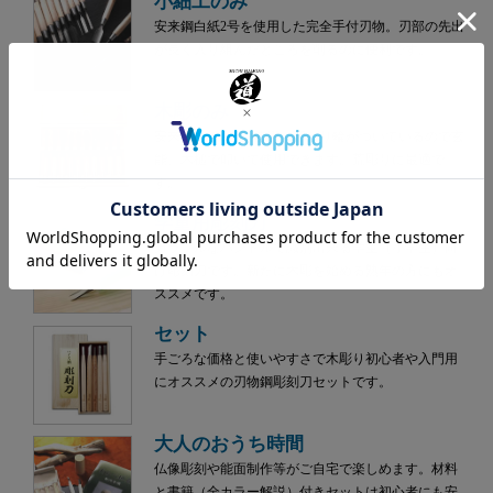
小細工のみ
安来鋼白紙2号を使用した完全手付刃物。刃部の先出
が長く入り組んだところを削るのに便利です。
木彫のみ
安来鋼白紙2号を使用。下がり輪がついているので玄
能、木槌で叩いて使用できます。荒彫りに最適で
す。
学童用彫刻刀
カラフルなハンドルで識別出来る学童（小学生）向
け彫刻刀です。新たに木彫を始める熟年の方にもオ
ススメです。
セット
手ごろな価格と使いやすさで木彫り初心者や入門用
にオススメの刃物鋼彫刻刀セットです。
大人のおうち時間
仏像彫刻や能面制作等がご自宅で楽しめます。材料
と書籍（全カラー解説）付きセットは初心者にも安