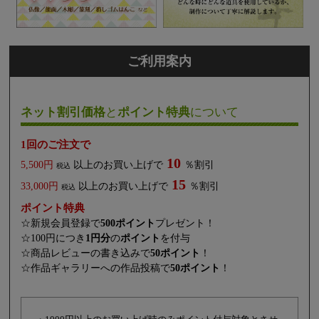
ご利用案内
ネット割引価格
と
ポイント特典
について
1回のご注文で
10
5,500円
以上のお買い上げで
％割引
税込
15
33,000円
以上のお買い上げで
％割引
税込
ポイント特典
☆新規会員登録で
500ポイント
プレゼント！
☆100円につき
1円分
の
ポイント
を付与
☆商品レビューの書き込みで
50ポイント
！
☆作品ギャラリーへの作品投稿で
50ポイント
！