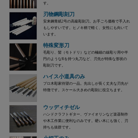
す。
刃物鋼彫刻刀
安来鋼青紙2号の高級彫刻刀。お手ごろ価格で手入れ
もしやすいです。ヒノキ柄で軽く、女性にも向いて
います。
特殊変形刀
毛彫り、髻（モトドリ）などの極細の線彫り用や半
円のようなRを持つ丸刀など、刃先が特殊な形状の
彫刻刀です。
ハイス小道具のみ
プロ木彫家待望の一品。先出しが長く丈夫な刃先が
特徴です。スケール大きめの彫刻に役立ちます。
ウッディチゼル
ハンドクラフトギター、ヴァイオリンなど楽器制作
や木工作業に便利なのみです。硬い木にも強く、刃
持ちも抜群です。