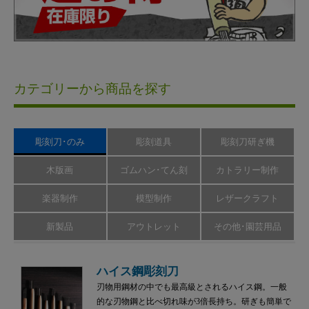
カテゴリーから商品を探す
彫刻刀･のみ
彫刻道具
彫刻刀研ぎ機
木版画
ゴムハン･てん刻
カトラリー制作
楽器制作
模型制作
レザークラフト
新製品
アウトレット
その他･園芸用品
ハイス鋼彫刻刀
刃物用鋼材の中でも最高級とされるハイス鋼。一般
的な刃物鋼と比べ切れ味が3倍長持ち。研ぎも簡単で