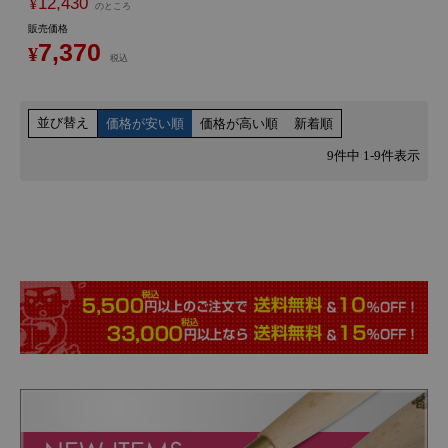
¥
12,430
のところ
販売価格
7,370
¥
税込
並び替え
価格が安い順
価格が高い順
新着順
9
件中
1
-
9
件表示