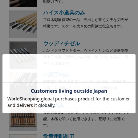
彫刻刀です。
ハイス小道具のみ
プロ木彫家待望の一品。先出しが長く丈夫な刃先が
特徴です。スケール大きめの彫刻に役立ちます。
ウッディチゼル
ハンドクラフトギター、ヴァイオリンなど楽器制作
や木工作業に便利なのみです。硬い木にも強く、刃
持ちも抜群です。
小細工のみ
安来鋼白紙2号を使用した完全手付刃物。刃部の先出
が長く入り組んだところを削るのに便利です。
木彫のみ
安来鋼白紙2号を使用。下がり輪がついているので玄
能、木槌で叩いて使用できます。荒彫りに最適で
す。
学童用彫刻刀