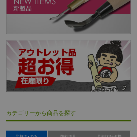
カテゴリーから商品を探す
彫刻刀･のみ
彫刻道具
彫刻刀研ぎ機