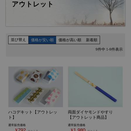
アウトレット
並び替え
価格が安い順
価格が高い順
新着順
9
件中
1
-
9
件表示
ハコデキット【アウトレッ
両面ダイヤモンドやすり
ト】
【アウトレット商品】
通常販売価格
通常販売価格
¥
792
¥
1,980
のところ
のところ