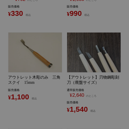
販売価格
販売価格
330
990
¥
¥
税込
税込
アウトレット木彫のみ 三角
【アウトレット】刃物鋼彫刻
スクイ 15mm
刀（廃盤サイズ）
販売価格
通常販売価格
¥
2,640
1,100
¥
のところ
税込
販売価格
1,540
¥
税込