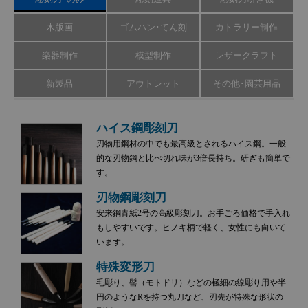
木版画
ゴムハン･てん刻
カトラリー制作
楽器制作
模型制作
レザークラフト
新製品
アウトレット
その他･園芸用品
ハイス鋼彫刻刀
刃物用鋼材の中でも最高級とされるハイス鋼。一般
的な刃物鋼と比べ切れ味が3倍長持ち。研ぎも簡単で
す。
刃物鋼彫刻刀
安来鋼青紙2号の高級彫刻刀。お手ごろ価格で手入れ
もしやすいです。ヒノキ柄で軽く、女性にも向いて
います。
特殊変形刀
毛彫り、髻（モトドリ）などの極細の線彫り用や半
円のようなRを持つ丸刀など、刃先が特殊な形状の