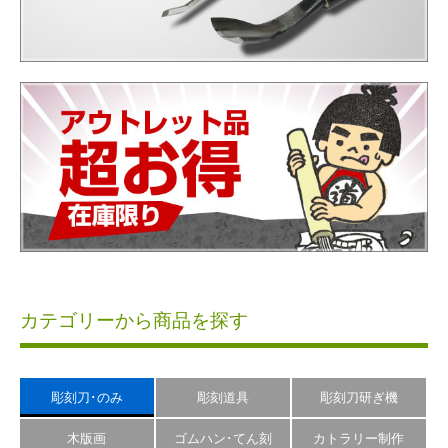
カテゴリーから商品を探す
彫刻刀･のみ
彫刻道具
彫刻刀研ぎ機
木版画
ゴムハン･てん刻
カトラリー制作