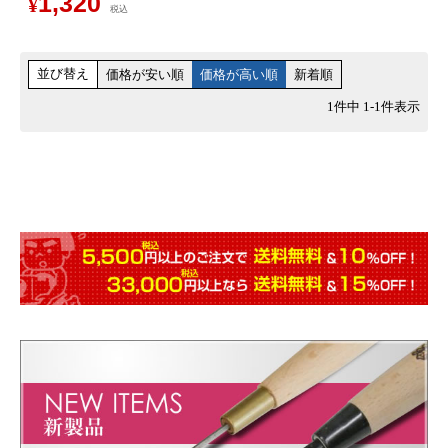
1,320
¥
税込
並び替え
価格が安い順
価格が高い順
新着順
1
件中
1
-
1
件表示