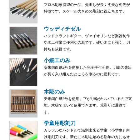
プロ木彫家待望の一品。先出しが長く丈夫な刃先が
特徴です。スケール大きめの彫刻に役立ちます。
ウッディチゼル
ハンドクラフトギター、ヴァイオリンなど楽器制作
や木工作業に便利なのみです。硬い木にも強く、刃
持ちも抜群です。
小細工のみ
安来鋼白紙2号を使用した完全手付刃物。刃部の先出
が長く入り組んだところを削るのに便利です。
木彫のみ
安来鋼白紙2号を使用。下がり輪がついているので玄
能、木槌で叩いて使用できます。荒彫りに最適で
す。
学童用彫刻刀
カラフルなハンドルで識別出来る学童（小学生）向
け彫刻刀です。新たに木彫を始める熟年の方にもオ