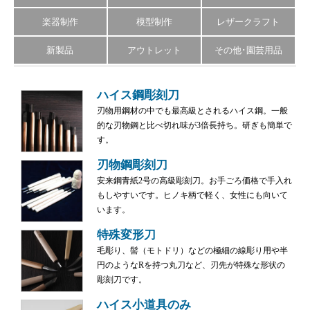
楽器制作
模型制作
レザークラフト
新製品
アウトレット
その他･園芸用品
ハイス鋼彫刻刀
刃物用鋼材の中でも最高級とされるハイス鋼。一般
的な刃物鋼と比べ切れ味が3倍長持ち。研ぎも簡単で
す。
刃物鋼彫刻刀
安来鋼青紙2号の高級彫刻刀。お手ごろ価格で手入れ
もしやすいです。ヒノキ柄で軽く、女性にも向いて
います。
特殊変形刀
毛彫り、髻（モトドリ）などの極細の線彫り用や半
円のようなRを持つ丸刀など、刃先が特殊な形状の
彫刻刀です。
ハイス小道具のみ