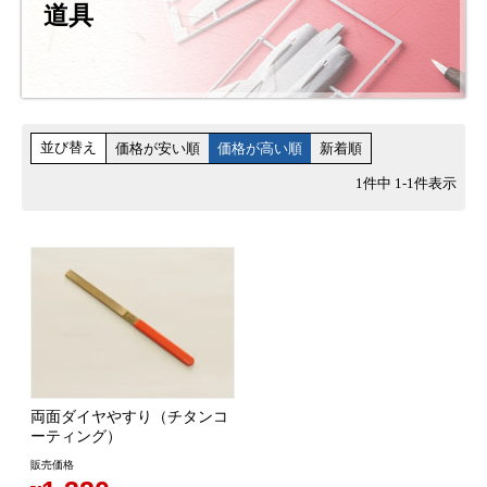
道具
並び替え
価格が安い順
価格が高い順
新着順
1
件中
1
-
1
件表示
両面ダイヤやすり（チタンコ
ーティング）
販売価格