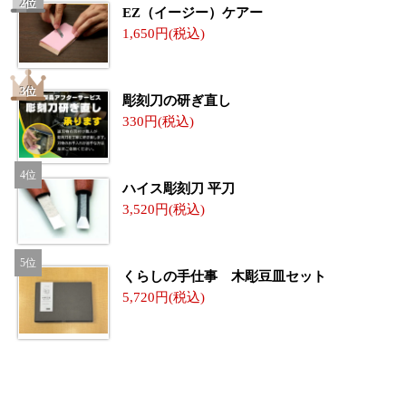
EZ（イージー）ケアー
1,650
彫刻刀の研ぎ直し
330
ハイス彫刻刀 平刀
3,520
くらしの手仕事 木彫豆皿セット
5,720