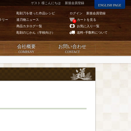
ゲスト 様こんにちは
新規会員登録
ENGLISH PAGE
彫刻刀を使った作品レシピ
ログイン
新規会員登録
ラリー
道刃物ニュース
カートを見る
0
商品カタログ一覧
お気に入り一覧
彫刻のじかん（学校向け）
送料･手数料について
会社概要
お問い合わせ
COMPANY
CONTACT