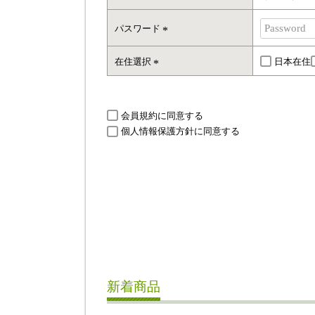
必
須
パスワード
)
(
必
在住選択
日本在住
須
(
)
必
須
会員規約
に同意する
)
個人情報保護方針
に同意する
新着商品