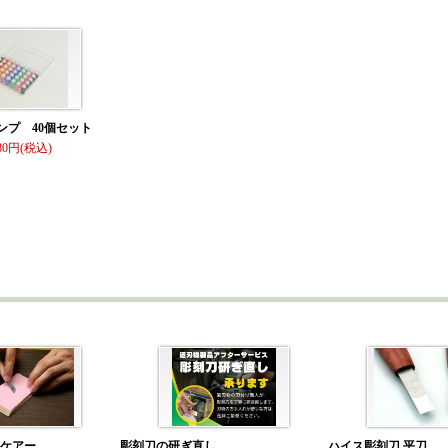
ンプ 40個セット
80
）ケアー
彫刻刀の研ぎ直し
ハイス彫刻刀 平刀