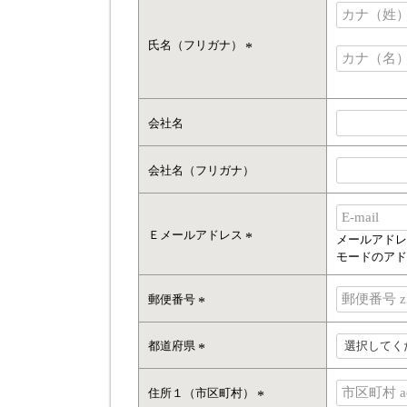
)
氏名（フリガナ）
(
必
須
)
会社名
会社名（フリガナ）
Ｅメールアドレス
メールアドレ
(
モードのアド
必
須
郵便番号
)
(
必
都道府県
須
(
)
必
住所１（市区町村）
須