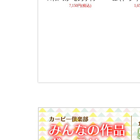
7,150
1,6