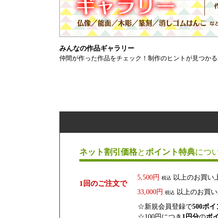
みんなの作品ギャラリー
仲間が作った作品をチェック！制作のヒントが見つかる
ネット割引価格
と
ポイント特典
につ
5,500円
以上のお買い
税込
1回のご注文で
33,000円
以上のお買い
税込
☆新規会員登録で
500ポ
☆100円につき
1円分
の
ポ