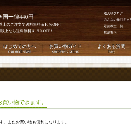
道刃物ブログ
全国一律440円
みんなの作品ギャ
0円以上のご注文で送料無料＆10％OFF！
彫刻教室一覧
00円以上なら送料無料＆15％OFF！
店舗案内
はじめての方へ
お買い物ガイド
よくある質問
FOR BEGINNER
SHOPPING GUIDE
FAQ
お買い物できます。
す。またお買い物も便利になります。