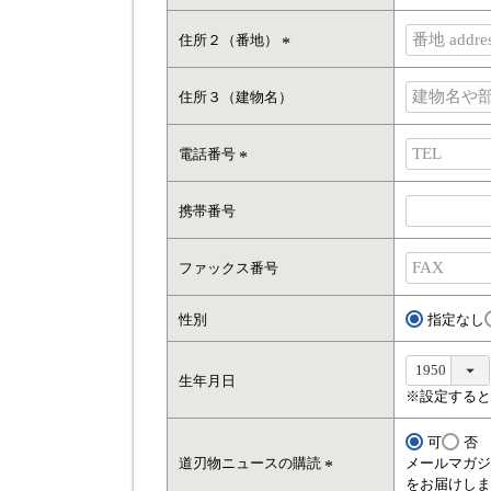
(
)
必
住所２（番地）
須
(
)
必
住所３（建物名）
須
)
電話番号
(
必
携帯番号
須
)
ファックス番号
性別
指定なし
生年月日
※設定すると
可
否
道刃物ニュースの購読
メールマガジ
をお届けしま
(