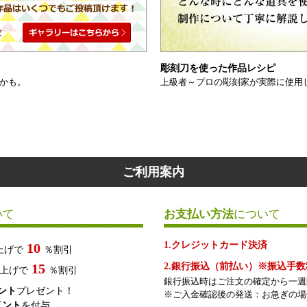
彫刻刀を使った作品レシピ
かも。
上級者～プロの彫刻家が実際に使用
ご利用案内
いて
お支払い方法
について
1.クレジットカード決済
10
上げで
％割引
15
2.銀行振込（前払い）※振込手
上げで
％割引
銀行振込時はご注文の確定から一週
イント
プレゼント！
※ご入金確認後の発送：お急ぎの場
イント
を付与