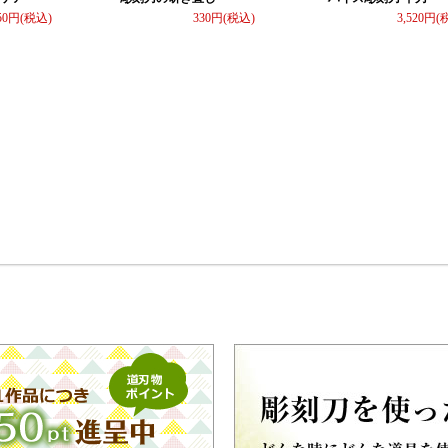
50
330
3,520